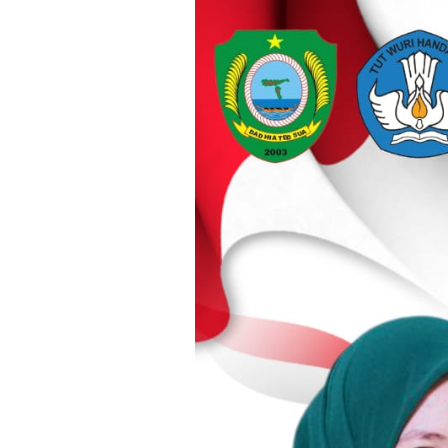
Loncat
ke
konten