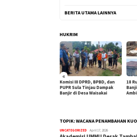
BERITA UTAMA LAINNYA
HUKRIM
«
Komisi III DPRD, BPBD, dan
18 R
aan Korupsi Dana Desa di
PUPR Sula Tinjau Dampak
Banj
a Buntut, ABPEDNAS
Banjir di Desa Waisakai
Ambi
ak Kajagung RI Evaluasi
ati Malut
TOPIK:
WACANA PENAMBAHAN KUOT
UNCATEGORIZED
bidikfakta.id
April 17, 2026
Akademisi UMMU Desak Tambah 