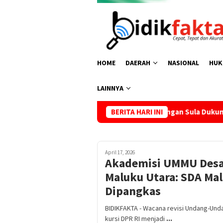
HOME
DAERAH
NASIONAL
HUK
LAINNYA
PDI-Perjuangan Sula Dukung Penuh Pandangan Andreas H
BERITA HARI INI
April 17, 2026
Akademisi UMMU Desa
Maluku Utara: SDA Mal
Dipangkas
BIDIKFAKTA - Wacana revisi Undang-Un
kursi DPR RI menjadi
...