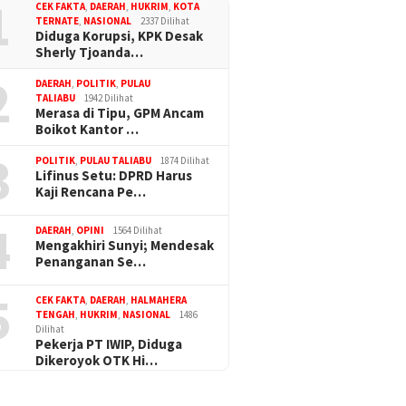
1
CEK FAKTA
,
DAERAH
,
HUKRIM
,
KOTA
TERNATE
,
NASIONAL
2337 Dilihat
Diduga Korupsi, KPK Desak
Sherly Tjoanda…
2
DAERAH
,
POLITIK
,
PULAU
TALIABU
1942 Dilihat
Merasa di Tipu, GPM Ancam
Boikot Kantor …
3
POLITIK
,
PULAU TALIABU
1874 Dilihat
Lifinus Setu: DPRD Harus
Kaji Rencana Pe…
4
DAERAH
,
OPINI
1564 Dilihat
Mengakhiri Sunyi; Mendesak
Penanganan Se…
5
CEK FAKTA
,
DAERAH
,
HALMAHERA
TENGAH
,
HUKRIM
,
NASIONAL
1486
Dilihat
Pekerja PT IWIP, Diduga
Dikeroyok OTK Hi…