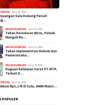
GORIZED
April 24, 2026
rjuangan Sula Dukung Penuh
ng…
UNCATEGORIZED
April 24, 2026
Tekan Peredaran Miras, Polsek
alut Apresiasi Gerak
Mangoli Ba…
Polres Haltim Tangani
 Teror OTK di Lakoda
UNCATEGORIZED
April 23, 2026
Tekan Implementasi Hukum dan
Pemerintaha…
Komisi I
Dugaan Korupsi Dana Desa di
UNCATEGORIZED
April 23, 2026
PUPR Su
Sula Buntut, ABPEDNAS
Dugaan Kelalaian Seret PT MTP,
Banjir d
Desak Kajagung RI Evaluasi
Terkait K…
Kajati Malut
GORIZED
April 22, 2026
Vaksin Rp1,1 M di Sula, GMNI Malut…
A POPULER