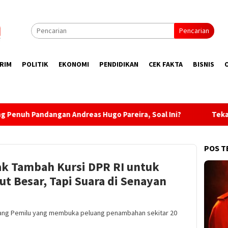
Pencarian
RIM
POLITIK
EKONOMI
PENDIDIKAN
CEK FAKTA
BISNIS
ugo Pareira, Soal Ini?
Tekan Peredaran Miras, Polsek M
POS T
k Tambah Kursi DPR RI untuk
ut Besar, Tapi Suara di Senayan
dang Pemilu yang membuka peluang penambahan sekitar 20