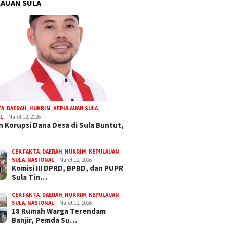
AUAN SULA
TA
,
DAERAH
,
HUKRIM
,
KEPULAUAN SULA
,
L
Maret 12, 2026
 Korupsi Dana Desa di Sula Buntut,
CEK FAKTA
,
DAERAH
,
HUKRIM
,
KEPULAUAN
SULA
,
NASIONAL
Maret 12, 2026
Komisi III DPRD, BPBD, dan PUPR
Sula Tin…
CEK FAKTA
,
DAERAH
,
HUKRIM
,
KEPULAUAN
SULA
,
NASIONAL
Maret 12, 2026
18 Rumah Warga Terendam
Banjir, Pemda Su…