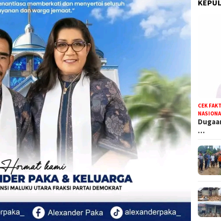
KEPUL
CEK FAK
NASIONA
Dugaan
…