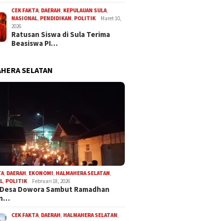
CEK FAKTA
,
DAERAH
,
KEPULAUAN SULA
,
NASIONAL
,
PENDIDIKAN
,
POLITIK
Maret 10,
2026
Ratusan Siswa di Sula Terima
Beasiswa PI…
HERA SELATAN
TA
,
DAERAH
,
EKONOMI
,
HALMAHERA SELATAN
,
L
,
POLITIK
Februari 18, 2026
 Desa Dowora Sambut Ramadhan
an…
CEK FAKTA
,
DAERAH
,
HALMAHERA SELATAN
,