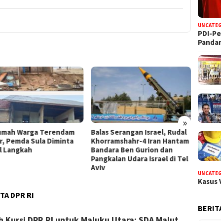
UNCATE
PDI-Pe
Panda
GMNI M
Cepat 
Dugaan
»
umah Warga Terendam
Balas Serangan Israel, Rudal
ir, Pemda Sula Diminta
Khorramshahr-4 Iran Hantam
l Langkah
Bandara Ben Gurion dan
Pangkalan Udara Israel di Tel
Aviv
UNCATE
Kasus 
A DPR RI
BERIT
Kursi DPR RI untuk Maluku Utara: SDA Malut