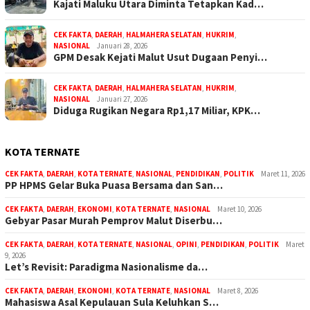
Kajati Maluku Utara Diminta Tetapkan Kad…
CEK FAKTA
,
DAERAH
,
HALMAHERA SELATAN
,
HUKRIM
,
NASIONAL
Januari 28, 2026
GPM Desak Kejati Malut Usut Dugaan Penyi…
CEK FAKTA
,
DAERAH
,
HALMAHERA SELATAN
,
HUKRIM
,
NASIONAL
Januari 27, 2026
Diduga Rugikan Negara Rp1,17 Miliar, KPK…
KOTA TERNATE
CEK FAKTA
,
DAERAH
,
KOTA TERNATE
,
NASIONAL
,
PENDIDIKAN
,
POLITIK
Maret 11, 2026
PP HPMS Gelar Buka Puasa Bersama dan San…
CEK FAKTA
,
DAERAH
,
EKONOMI
,
KOTA TERNATE
,
NASIONAL
Maret 10, 2026
Gebyar Pasar Murah Pemprov Malut Diserbu…
CEK FAKTA
,
DAERAH
,
KOTA TERNATE
,
NASIONAL
,
OPINI
,
PENDIDIKAN
,
POLITIK
Maret
9, 2026
Let’s Revisit: Paradigma Nasionalisme da…
CEK FAKTA
,
DAERAH
,
EKONOMI
,
KOTA TERNATE
,
NASIONAL
Maret 8, 2026
Mahasiswa Asal Kepulauan Sula Keluhkan S…