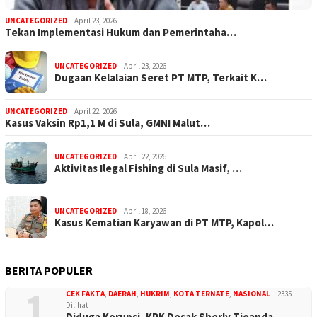
UNCATEGORIZED
April 23, 2026
Tekan Implementasi Hukum dan Pemerintaha…
UNCATEGORIZED
April 23, 2026
Dugaan Kelalaian Seret PT MTP, Terkait K…
UNCATEGORIZED
April 22, 2026
Kasus Vaksin Rp1,1 M di Sula, GMNI Malut…
UNCATEGORIZED
April 22, 2026
Aktivitas Ilegal Fishing di Sula Masif, …
UNCATEGORIZED
April 18, 2026
Kasus Kematian Karyawan di PT MTP, Kapol…
BERITA POPULER
1
CEK FAKTA
,
DAERAH
,
HUKRIM
,
KOTA TERNATE
,
NASIONAL
2335
Dilihat
Diduga Korupsi, KPK Desak Sherly Tjoanda…