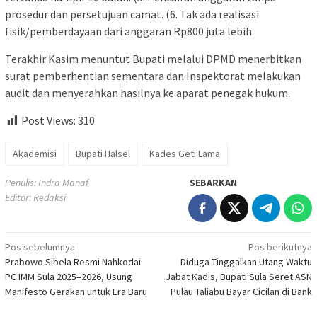
prosedur dan persetujuan camat. (6. Tak ada realisasi
fisik/pemberdayaan dari anggaran Rp800 juta lebih.
Terakhir Kasim menuntut Bupati melalui DPMD menerbitkan
surat pemberhentian sementara dan Inspektorat melakukan
audit dan menyerahkan hasilnya ke aparat penegak hukum.
Post Views:
310
Akademisi
Bupati Halsel
Kades Geti Lama
Penulis: Indra Manaf
SEBARKAN
Editor: Redaksi
Navigasi
Pos sebelumnya
Pos berikutnya
Prabowo Sibela Resmi Nahkodai
Diduga Tinggalkan Utang Waktu
pos
PC IMM Sula 2025–2026, Usung
Jabat Kadis, Bupati Sula Seret ASN
Manifesto Gerakan untuk Era Baru
Pulau Taliabu Bayar Cicilan di Bank