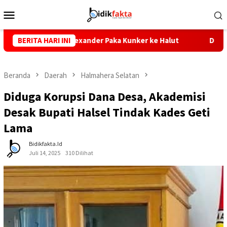
Loncat
Menu
ke
Mobile
konten
RD Alexander Paka Kunker ke Halut
BERITA HARI INI
Dugaan Kelalaian Ser
Beranda
Daerah
Halmahera Selatan
Diduga Korupsi Dana Desa, Akademisi
Desak Bupati Halsel Tindak Kades Geti
Lama
Bidikfakta.id
Juli 14, 2025
310 Dilihat