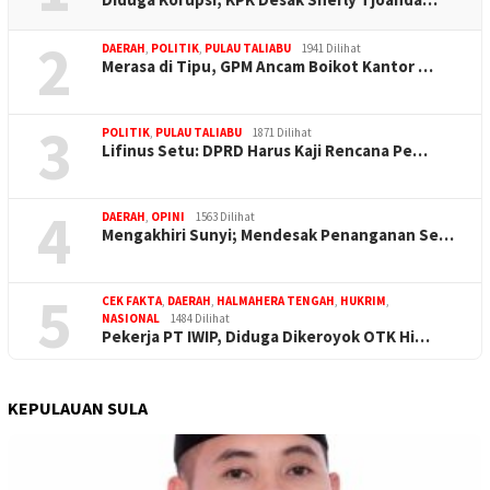
2
DAERAH
,
POLITIK
,
PULAU TALIABU
1941 Dilihat
Merasa di Tipu, GPM Ancam Boikot Kantor …
3
POLITIK
,
PULAU TALIABU
1871 Dilihat
Lifinus Setu: DPRD Harus Kaji Rencana Pe…
4
DAERAH
,
OPINI
1563 Dilihat
Mengakhiri Sunyi; Mendesak Penanganan Se…
5
CEK FAKTA
,
DAERAH
,
HALMAHERA TENGAH
,
HUKRIM
,
NASIONAL
1484 Dilihat
Pekerja PT IWIP, Diduga Dikeroyok OTK Hi…
KEPULAUAN SULA