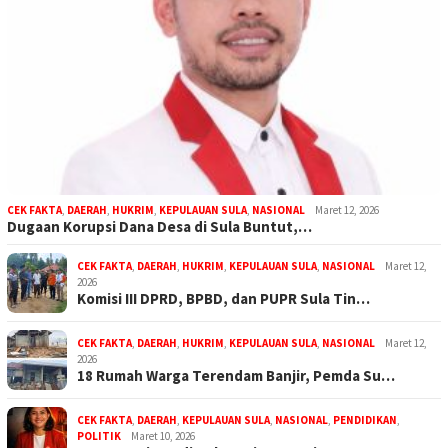
CEK FAKTA
,
DAERAH
,
HUKRIM
,
KEPULAUAN SULA
,
NASIONAL
Maret 12, 2026
Dugaan Korupsi Dana Desa di Sula Buntut,…
CEK FAKTA
,
DAERAH
,
HUKRIM
,
KEPULAUAN SULA
,
NASIONAL
Maret 12,
2026
Komisi III DPRD, BPBD, dan PUPR Sula Tin…
CEK FAKTA
,
DAERAH
,
HUKRIM
,
KEPULAUAN SULA
,
NASIONAL
Maret 12,
2026
18 Rumah Warga Terendam Banjir, Pemda Su…
CEK FAKTA
,
DAERAH
,
KEPULAUAN SULA
,
NASIONAL
,
PENDIDIKAN
,
POLITIK
Maret 10, 2026