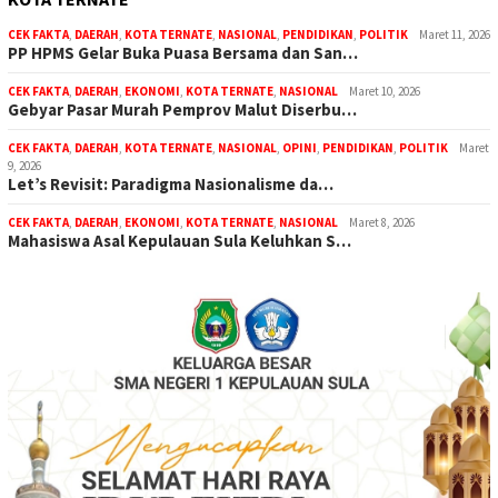
CEK FAKTA
,
DAERAH
,
KOTA TERNATE
,
NASIONAL
,
PENDIDIKAN
,
POLITIK
Maret 11, 2026
PP HPMS Gelar Buka Puasa Bersama dan San…
CEK FAKTA
,
DAERAH
,
EKONOMI
,
KOTA TERNATE
,
NASIONAL
Maret 10, 2026
Gebyar Pasar Murah Pemprov Malut Diserbu…
CEK FAKTA
,
DAERAH
,
KOTA TERNATE
,
NASIONAL
,
OPINI
,
PENDIDIKAN
,
POLITIK
Maret
9, 2026
Let’s Revisit: Paradigma Nasionalisme da…
CEK FAKTA
,
DAERAH
,
EKONOMI
,
KOTA TERNATE
,
NASIONAL
Maret 8, 2026
Mahasiswa Asal Kepulauan Sula Keluhkan S…