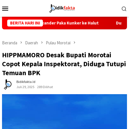
Loncat
Menu
ke
Mobile
konten
PRD Alexander Paka Kunker ke Halut
BERITA HARI INI
Dugaan Kelalaian S
Beranda
Daerah
Pulau Morotai
HIPPMAMORO Desak Bupati Morotai
Copot Kepala Inspektorat, Diduga Tutupi
Temuan BPK
Bidikfakta.id
Juli 29, 2025
289 Dilihat