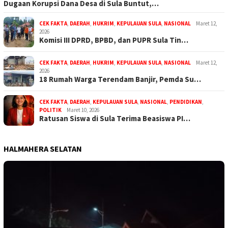
Dugaan Korupsi Dana Desa di Sula Buntut,…
CEK FAKTA
,
DAERAH
,
HUKRIM
,
KEPULAUAN SULA
,
NASIONAL
Maret 12,
2026
Komisi III DPRD, BPBD, dan PUPR Sula Tin…
CEK FAKTA
,
DAERAH
,
HUKRIM
,
KEPULAUAN SULA
,
NASIONAL
Maret 12,
2026
18 Rumah Warga Terendam Banjir, Pemda Su…
CEK FAKTA
,
DAERAH
,
KEPULAUAN SULA
,
NASIONAL
,
PENDIDIKAN
,
POLITIK
Maret 10, 2026
Ratusan Siswa di Sula Terima Beasiswa PI…
HALMAHERA SELATAN