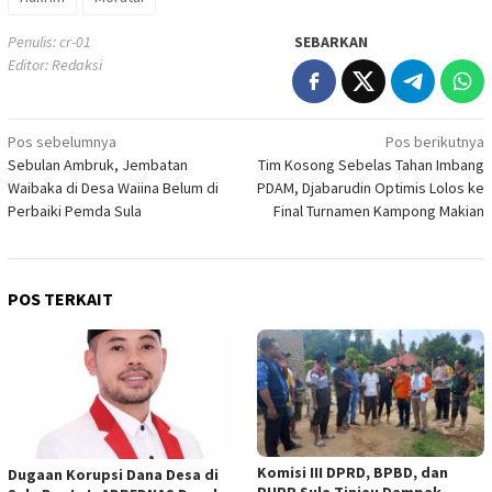
Penulis: cr-01
SEBARKAN
Editor: Redaksi
Navigasi
Pos sebelumnya
Pos berikutnya
Sebulan Ambruk, Jembatan
Tim Kosong Sebelas Tahan Imbang
pos
Waibaka di Desa Waiina Belum di
PDAM, Djabarudin Optimis Lolos ke
Perbaiki Pemda Sula
Final Turnamen Kampong Makian
POS TERKAIT
Komisi III DPRD, BPBD, dan
Dugaan Korupsi Dana Desa di