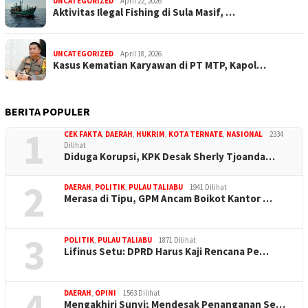
UNCATEGORIZED
April 22, 2026
Aktivitas Ilegal Fishing di Sula Masif, …
UNCATEGORIZED
April 18, 2026
Kasus Kematian Karyawan di PT MTP, Kapol…
BERITA POPULER
1
CEK FAKTA
,
DAERAH
,
HUKRIM
,
KOTA TERNATE
,
NASIONAL
2334
Dilihat
Diduga Korupsi, KPK Desak Sherly Tjoanda…
2
DAERAH
,
POLITIK
,
PULAU TALIABU
1941 Dilihat
Merasa di Tipu, GPM Ancam Boikot Kantor …
3
POLITIK
,
PULAU TALIABU
1871 Dilihat
Lifinus Setu: DPRD Harus Kaji Rencana Pe…
4
DAERAH
,
OPINI
1563 Dilihat
Mengakhiri Sunyi; Mendesak Penanganan Se…