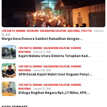
CEK FAKTA
,
DAERAH
,
EKONOMI
,
HALMAHERA SELATAN
,
NASIONAL
,
POLITIK
Februari
18, 2026
Warga Desa Dowora Sambut Ramadhan dengan…
CEK FAKTA
,
DAERAH
,
HALMAHERA SELATAN
,
HUKRIM
,
NASIONAL
Februari 3, 2026
Kajati Maluku Utara Diminta Tetapkan Kad…
CEK FAKTA
,
DAERAH
,
HALMAHERA SELATAN
,
HUKRIM
,
NASIONAL
Januari 28, 2026
GPM Desak Kejati Malut Usut Dugaan Penyi…
CEK FAKTA
,
DAERAH
,
HALMAHERA SELATAN
,
HUKRIM
,
NASIONAL
Januari 27, 2026
Diduga Rugikan Negara Rp1,17 Miliar, KPK…
KOTA TERNATE