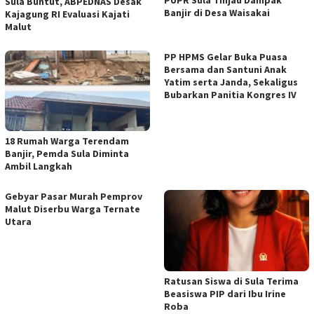
PUPR Sula Tinjau Dampak
Sula Buntut, ABPEDNAS Desak
Banjir di Desa Waisakai
Kajagung RI Evaluasi Kajati
Malut
PP HPMS Gelar Buka Puasa
Bersama dan Santuni Anak
Yatim serta Janda, Sekaligus
Bubarkan Panitia Kongres IV
18 Rumah Warga Terendam
Banjir, Pemda Sula Diminta
Ambil Langkah
Gebyar Pasar Murah Pemprov
Malut Diserbu Warga Ternate
Utara
Ratusan Siswa di Sula Terima
Beasiswa PIP dari Ibu Irine
Roba