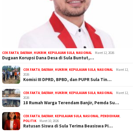
CEK FAKTA
,
DAERAH
,
HUKRIM
,
KEPULAUAN SULA
,
NASIONAL
Maret 12, 2026
Dugaan Korupsi Dana Desa di Sula Buntut,…
CEK FAKTA
,
DAERAH
,
HUKRIM
,
KEPULAUAN SULA
,
NASIONAL
Maret 12,
2026
Komisi III DPRD, BPBD, dan PUPR Sula Tin…
CEK FAKTA
,
DAERAH
,
HUKRIM
,
KEPULAUAN SULA
,
NASIONAL
Maret 12,
2026
18 Rumah Warga Terendam Banjir, Pemda Su…
CEK FAKTA
,
DAERAH
,
KEPULAUAN SULA
,
NASIONAL
,
PENDIDIKAN
,
POLITIK
Maret 10, 2026
Ratusan Siswa di Sula Terima Beasiswa PI…