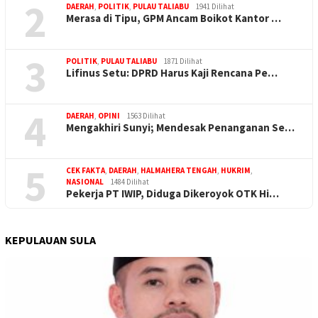
2
DAERAH
,
POLITIK
,
PULAU TALIABU
1941 Dilihat
Merasa di Tipu, GPM Ancam Boikot Kantor …
3
POLITIK
,
PULAU TALIABU
1871 Dilihat
Lifinus Setu: DPRD Harus Kaji Rencana Pe…
4
DAERAH
,
OPINI
1563 Dilihat
Mengakhiri Sunyi; Mendesak Penanganan Se…
5
CEK FAKTA
,
DAERAH
,
HALMAHERA TENGAH
,
HUKRIM
,
NASIONAL
1484 Dilihat
Pekerja PT IWIP, Diduga Dikeroyok OTK Hi…
KEPULAUAN SULA