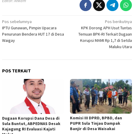
Editor: Ahkam
Navigasi
Pos sebelumnya
Pos berikutnya
IPTU Gunawan, Pimpin Upacara
KPK Dorong APH Usut Tuntas
pos
Penurunan Bendera HUT 17 di Desa
Temuan BPK-RI Terkait Dugaan
Waigay
Korupsi MAMI Rp 1,7 di Setda
Maluku Utara
POS TERKAIT
Komisi III DPRD, BPBD, dan
Dugaan Korupsi Dana Desa di
PUPR Sula Tinjau Dampak
Sula Buntut, ABPEDNAS Desak
Banjir di Desa Waisakai
Kajagung RI Evaluasi Kajati