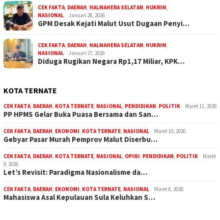
CEK FAKTA
,
DAERAH
,
HALMAHERA SELATAN
,
HUKRIM
,
NASIONAL
Januari 28, 2026
GPM Desak Kejati Malut Usut Dugaan Penyi…
CEK FAKTA
,
DAERAH
,
HALMAHERA SELATAN
,
HUKRIM
,
NASIONAL
Januari 27, 2026
Diduga Rugikan Negara Rp1,17 Miliar, KPK…
KOTA TERNATE
CEK FAKTA
,
DAERAH
,
KOTA TERNATE
,
NASIONAL
,
PENDIDIKAN
,
POLITIK
Maret 11, 2026
PP HPMS Gelar Buka Puasa Bersama dan San…
CEK FAKTA
,
DAERAH
,
EKONOMI
,
KOTA TERNATE
,
NASIONAL
Maret 10, 2026
Gebyar Pasar Murah Pemprov Malut Diserbu…
CEK FAKTA
,
DAERAH
,
KOTA TERNATE
,
NASIONAL
,
OPINI
,
PENDIDIKAN
,
POLITIK
Maret
9, 2026
Let’s Revisit: Paradigma Nasionalisme da…
CEK FAKTA
,
DAERAH
,
EKONOMI
,
KOTA TERNATE
,
NASIONAL
Maret 8, 2026
Mahasiswa Asal Kepulauan Sula Keluhkan S…