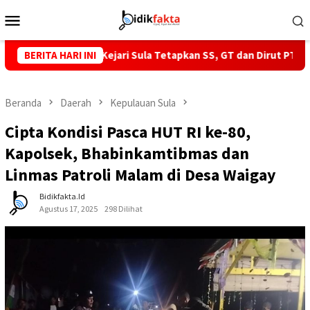
Loncat
Menu
ke
Mobile
konten
alut Desak Kejari Sula Tetapkan SS, GT dan Dirut PT IPL Sebagai 
BERITA HARI INI
Beranda
Daerah
Kepulauan Sula
Cipta Kondisi Pasca HUT RI ke-80,
Kapolsek, Bhabinkamtibmas dan
Linmas Patroli Malam di Desa Waigay
Bidikfakta.id
Agustus 17, 2025
298 Dilihat