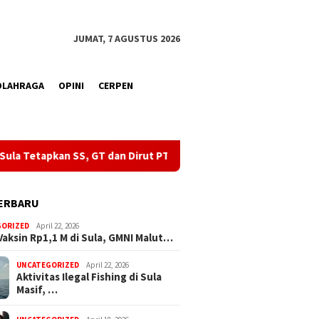
JUMAT, 7 AGUSTUS 2026
OLAHRAGA
OPINI
CERPEN
T dan Dirut PT IPL Sebagai Tersangka
Aktivitas Ilegal Fi
ERBARU
GORIZED
April 22, 2026
Vaksin Rp1,1 M di Sula, GMNI Malut…
UNCATEGORIZED
April 22, 2026
Aktivitas Ilegal Fishing di Sula
Masif, …