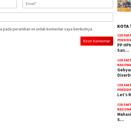
KOTA 
a pada peramban ini untuk komentar saya berikutnya.
CEK FAK
PENDIDI
PP HPM
San…
CEK FAK
NASIONA
Gebyar
Diser
CEK FAK
PENDIDI
Let’s 
CEK FAK
NASIONA
Mahasi
S…