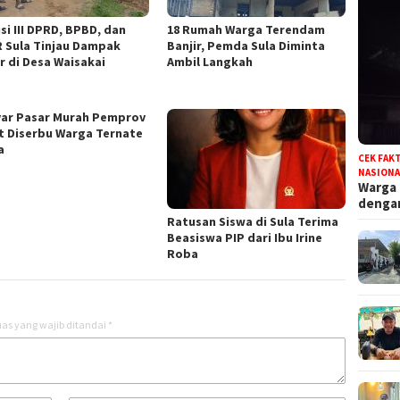
si III DPRD, BPBD, dan
18 Rumah Warga Terendam
 Sula Tinjau Dampak
Banjir, Pemda Sula Diminta
r di Desa Waisakai
Ambil Langkah
ar Pasar Murah Pemprov
t Diserbu Warga Ternate
a
CEK FAK
NASIONA
Warga
deng
Ratusan Siswa di Sula Terima
Beasiswa PIP dari Ibu Irine
Roba
as yang wajib ditandai
*