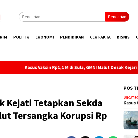
Pencarian
RIM
POLITIK
EKONOMI
PENDIDIKAN
CEK FAKTA
BISNIS
sin Rp1,1 M di Sula, GMNI Malut Desak Kejari Sula Tetapkan SS, G
POS T
UNCATE
k Kejati Tetapkan Sekda
Kasus 
lut Tersangka Korupsi Rp