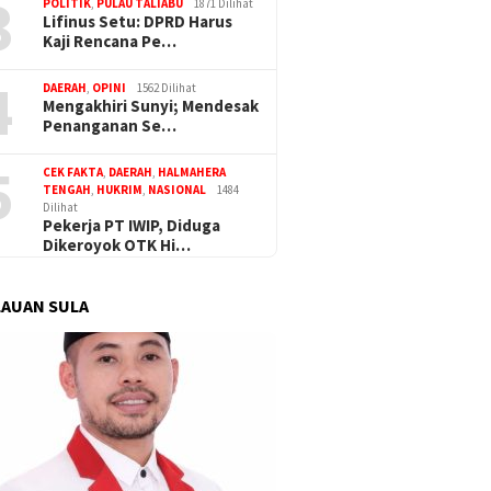
3
POLITIK
,
PULAU TALIABU
1871 Dilihat
Lifinus Setu: DPRD Harus
Kaji Rencana Pe…
4
DAERAH
,
OPINI
1562 Dilihat
Mengakhiri Sunyi; Mendesak
Penanganan Se…
5
CEK FAKTA
,
DAERAH
,
HALMAHERA
TENGAH
,
HUKRIM
,
NASIONAL
1484
Dilihat
Pekerja PT IWIP, Diduga
Dikeroyok OTK Hi…
AUAN SULA