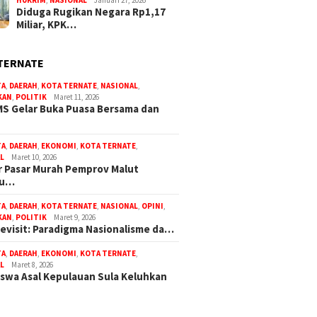
Diduga Rugikan Negara Rp1,17
Miliar, KPK…
TERNATE
TA
,
DAERAH
,
KOTA TERNATE
,
NASIONAL
,
KAN
,
POLITIK
Maret 11, 2026
S Gelar Buka Puasa Bersama dan
TA
,
DAERAH
,
EKONOMI
,
KOTA TERNATE
,
L
Maret 10, 2026
 Pasar Murah Pemprov Malut
bu…
TA
,
DAERAH
,
KOTA TERNATE
,
NASIONAL
,
OPINI
,
KAN
,
POLITIK
Maret 9, 2026
Revisit: Paradigma Nasionalisme da…
TA
,
DAERAH
,
EKONOMI
,
KOTA TERNATE
,
L
Maret 8, 2026
swa Asal Kepulauan Sula Keluhkan