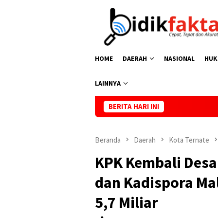
Loncat
ke
konten
HOME
DAERAH
NASIONAL
HUK
LAINNYA
BERITA HARI INI
Kasus Vak
Beranda
Daerah
Kota Ternate
KPK Kembali Desa
dan Kadispora Ma
5,7 Miliar