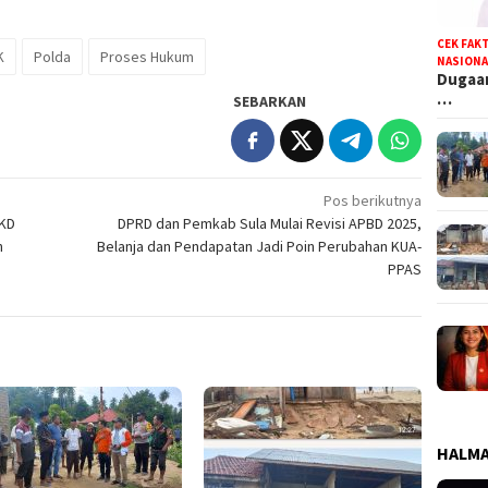
CEK FAK
K
Polda
Proses Hukum
NASIONA
Dugaan
…
SEBARKAN
Pos berikutnya
MKD
DPRD dan Pemkab Sula Mulai Revisi APBD 2025,
n
Belanja dan Pendapatan Jadi Poin Perubahan KUA-
PPAS
HALMA