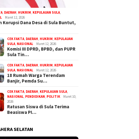
TA
,
DAERAH
,
HUKRIM
,
KEPULAUAN SULA
,
L
Maret 12, 2026
 Korupsi Dana Desa di Sula Buntut,
CEK FAKTA
,
DAERAH
,
HUKRIM
,
KEPULAUAN
SULA
,
NASIONAL
Maret 12, 2026
Komisi III DPRD, BPBD, dan PUPR
Sula Tin…
CEK FAKTA
,
DAERAH
,
HUKRIM
,
KEPULAUAN
SULA
,
NASIONAL
Maret 12, 2026
18 Rumah Warga Terendam
Banjir, Pemda Su…
CEK FAKTA
,
DAERAH
,
KEPULAUAN SULA
,
NASIONAL
,
PENDIDIKAN
,
POLITIK
Maret 10,
2026
Ratusan Siswa di Sula Terima
Beasiswa PI…
HERA SELATAN