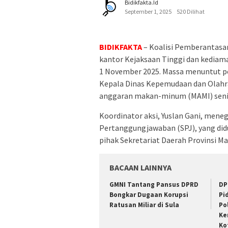
Bidikfakta.id
September 1, 2025
520 Dilihat
BIDIKFAKTA
– Koalisi Pemberantasan
kantor Kejaksaan Tinggi dan kediama
1 November 2025. Massa menuntut pe
Kepala Dinas Kepemudaan dan Olahra
anggaran makan-minum (MAMI) senila
Koordinator aksi, Yuslan Gani, mene
Pertanggungjawaban (SPJ), yang did
pihak Sekretariat Daerah Provinsi Ma
BACAAN LAINNYA
GMNI Tantang Pansus DPRD
DP
Bongkar Dugaan Korupsi
Pi
Ratusan Miliar di Sula
Po
Ke
Ko