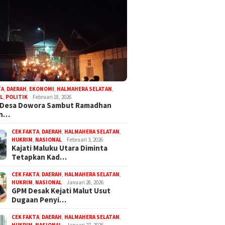
TA
,
DAERAH
,
EKONOMI
,
HALMAHERA SELATAN
,
L
,
POLITIK
Februari 18, 2026
 Desa Dowora Sambut Ramadhan
an…
CEK FAKTA
,
DAERAH
,
HALMAHERA SELATAN
,
HUKRIM
,
NASIONAL
Februari 3, 2026
Kajati Maluku Utara Diminta
Tetapkan Kad…
CEK FAKTA
,
DAERAH
,
HALMAHERA SELATAN
,
HUKRIM
,
NASIONAL
Januari 28, 2026
GPM Desak Kejati Malut Usut
Dugaan Penyi…
CEK FAKTA
,
DAERAH
,
HALMAHERA SELATAN
,
HUKRIM
,
NASIONAL
Januari 27, 2026