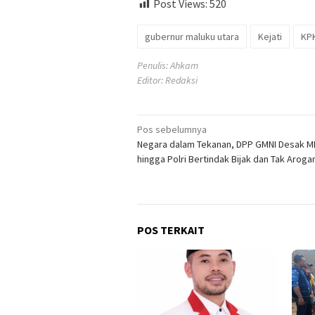
Post Views:
520
gubernur maluku utara
Kejati
KP
Penulis: Ahkam
Editor: Redaksi
Navigasi
Pos sebelumnya
Negara dalam Tekanan, DPP GMNI Desak 
pos
hingga Polri Bertindak Bijak dan Tak Aroga
POS TERKAIT