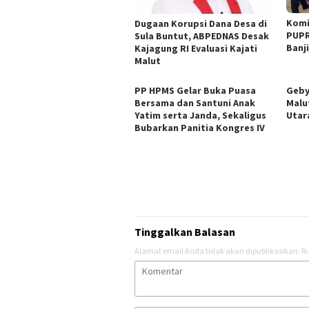
Komi
Dugaan Korupsi Dana Desa di
PUPR
Sula Buntut, ABPEDNAS Desak
Banji
Kajagung RI Evaluasi Kajati
Malut
PP HPMS Gelar Buka Puasa
Geby
Bersama dan Santuni Anak
Malu
Yatim serta Janda, Sekaligus
Utar
Bubarkan Panitia Kongres IV
Tinggalkan Balasan
Alamat email Anda tidak akan dipublikasikan.
Ru