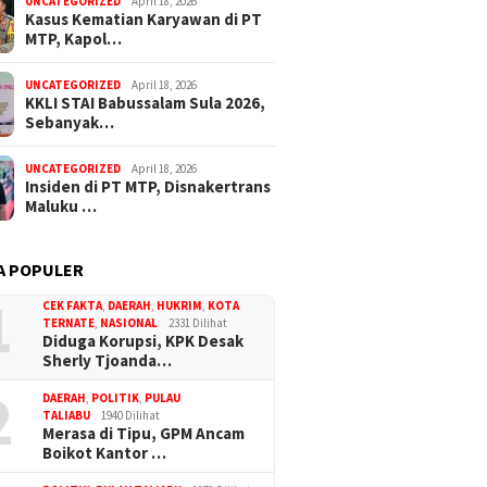
UNCATEGORIZED
April 18, 2026
Kasus Kematian Karyawan di PT
MTP, Kapol…
UNCATEGORIZED
April 18, 2026
KKLI STAI Babussalam Sula 2026,
Sebanyak…
UNCATEGORIZED
April 18, 2026
Insiden di PT MTP, Disnakertrans
Maluku …
A POPULER
1
CEK FAKTA
,
DAERAH
,
HUKRIM
,
KOTA
TERNATE
,
NASIONAL
2331 Dilihat
Diduga Korupsi, KPK Desak
Sherly Tjoanda…
2
DAERAH
,
POLITIK
,
PULAU
TALIABU
1940 Dilihat
Merasa di Tipu, GPM Ancam
Boikot Kantor …