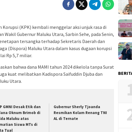
 Korupsi (KPK) kembali menggelar aksi unjuk rasa di
n Wakil Gubernur Maluku Utara, Sarbin Sehe, pada Senin,
netapan tersangka terhadap Sekretaris Daerah dan
ga (Dispora) Maluku Utara dalam kasus dugaan korupsi
i Rp 5,7 miliar.
gaskan bahwa dana MAMI tahun 2024 dikelola tanpa Surat
BERIT
uga kuat melibatkan Kadispora Saifuddin Djuba dan
luku Utara.
P GMNI Desak Etik dan
Gubernur Sherly Tjoanda
dana Oknum Brimob di
Resmikan Kolam Renang TNI
lda Maluku atas
AL di Ternate
matian Siswa MTs di
ta Tual