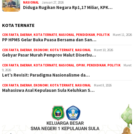
NASIONAL
Januari 27, 2026
Diduga Rugikan Negara Rp1,17 Miliar, KPK…
KOTA TERNATE
CEK FAKTA
,
DAERAH
,
KOTA TERNATE
,
NASIONAL
,
PENDIDIKAN
,
POLITIK
Maret 11, 2026
PP HPMS Gelar Buka Puasa Bersama dan San…
CEK FAKTA
,
DAERAH
,
EKONOMI
,
KOTA TERNATE
,
NASIONAL
Maret 10, 2026
Gebyar Pasar Murah Pemprov Malut Diserbu…
CEK FAKTA
,
DAERAH
,
KOTA TERNATE
,
NASIONAL
,
OPINI
,
PENDIDIKAN
,
POLITIK
Maret
9, 2026
Let’s Revisit: Paradigma Nasionalisme da…
CEK FAKTA
,
DAERAH
,
EKONOMI
,
KOTA TERNATE
,
NASIONAL
Maret 8, 2026
Mahasiswa Asal Kepulauan Sula Keluhkan S…