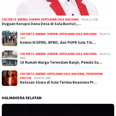
CEK FAKTA
,
DAERAH
,
HUKRIM
,
KEPULAUAN SULA
,
NASIONAL
Maret 12, 2026
Dugaan Korupsi Dana Desa di Sula Buntut,…
CEK FAKTA
,
DAERAH
,
HUKRIM
,
KEPULAUAN SULA
,
NASIONAL
Maret 12,
2026
Komisi III DPRD, BPBD, dan PUPR Sula Tin…
CEK FAKTA
,
DAERAH
,
HUKRIM
,
KEPULAUAN SULA
,
NASIONAL
Maret 12,
2026
18 Rumah Warga Terendam Banjir, Pemda Su…
CEK FAKTA
,
DAERAH
,
KEPULAUAN SULA
,
NASIONAL
,
PENDIDIKAN
,
POLITIK
Maret 10, 2026
Ratusan Siswa di Sula Terima Beasiswa PI…
HALMAHERA SELATAN