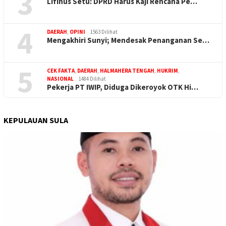
3
Lifinus Setu: DPRD Harus Kaji Rencana Pe…
4
DAERAH
,
OPINI
1563 Dilihat
Mengakhiri Sunyi; Mendesak Penanganan Se…
5
CEK FAKTA
,
DAERAH
,
HALMAHERA TENGAH
,
HUKRIM
,
NASIONAL
1484 Dilihat
Pekerja PT IWIP, Diduga Dikeroyok OTK Hi…
KEPULAUAN SULA