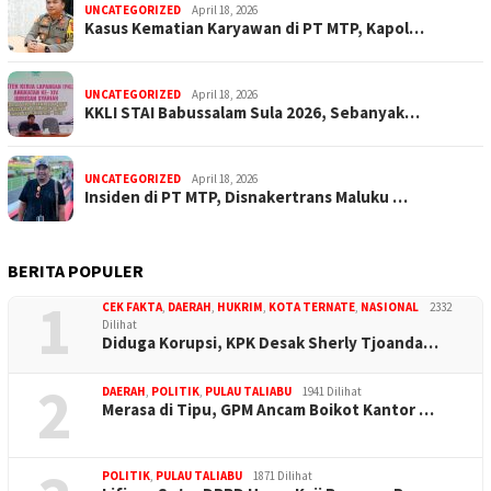
UNCATEGORIZED
April 18, 2026
Kasus Kematian Karyawan di PT MTP, Kapol…
UNCATEGORIZED
April 18, 2026
KKLI STAI Babussalam Sula 2026, Sebanyak…
UNCATEGORIZED
April 18, 2026
Insiden di PT MTP, Disnakertrans Maluku …
BERITA POPULER
1
CEK FAKTA
,
DAERAH
,
HUKRIM
,
KOTA TERNATE
,
NASIONAL
2332
Dilihat
Diduga Korupsi, KPK Desak Sherly Tjoanda…
2
DAERAH
,
POLITIK
,
PULAU TALIABU
1941 Dilihat
Merasa di Tipu, GPM Ancam Boikot Kantor …
POLITIK
,
PULAU TALIABU
1871 Dilihat