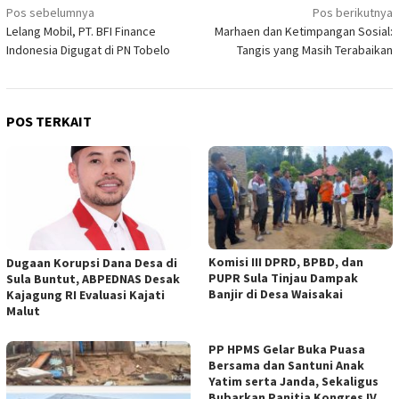
Navigasi
Pos sebelumnya
Pos berikutnya
Lelang Mobil, PT. BFI Finance
Marhaen dan Ketimpangan Sosial:
pos
Indonesia Digugat di PN Tobelo
Tangis yang Masih Terabaikan
POS TERKAIT
Komisi III DPRD, BPBD, dan
Dugaan Korupsi Dana Desa di
PUPR Sula Tinjau Dampak
Sula Buntut, ABPEDNAS Desak
Banjir di Desa Waisakai
Kajagung RI Evaluasi Kajati
Malut
PP HPMS Gelar Buka Puasa
Bersama dan Santuni Anak
Yatim serta Janda, Sekaligus
Bubarkan Panitia Kongres IV