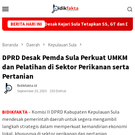
Loncat
Menu
ke
Mobile
konten
, GMNI Malut Desak Kejari Sula Tetapkan SS, GT dan Dirut PT IPL 
BERITA HARI INI
Beranda
Daerah
Kepulauan Sula
DPRD Desak Pemda Sula Perkuat UMKM
dan Pelatihan di Sektor Perikanan serta
Pertanian
Bidikfakta.id
September 25, 2025
253 Dilihat
BIDIKFAKTA
– Komisi II DPRD Kabupaten Kepulauan Sula
mendesak pemerintah daerah untuk segera mengambil
langkah strategis dalam memperkuat kemandirian ekonomi
lokal, khususnya di sektor perikanan dan pertanian.