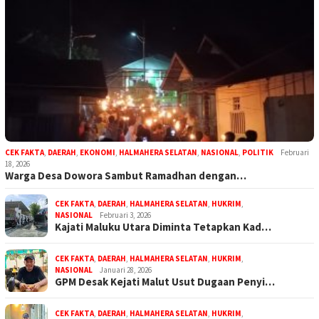
CEK FAKTA
,
DAERAH
,
EKONOMI
,
HALMAHERA SELATAN
,
NASIONAL
,
POLITIK
Februari
18, 2026
Warga Desa Dowora Sambut Ramadhan dengan…
CEK FAKTA
,
DAERAH
,
HALMAHERA SELATAN
,
HUKRIM
,
NASIONAL
Februari 3, 2026
Kajati Maluku Utara Diminta Tetapkan Kad…
CEK FAKTA
,
DAERAH
,
HALMAHERA SELATAN
,
HUKRIM
,
NASIONAL
Januari 28, 2026
GPM Desak Kejati Malut Usut Dugaan Penyi…
CEK FAKTA
,
DAERAH
,
HALMAHERA SELATAN
,
HUKRIM
,