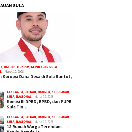
AUAN SULA
TA
,
DAERAH
,
HUKRIM
,
KEPULAUAN SULA
,
L
Maret 12, 2026
 Korupsi Dana Desa di Sula Buntut,
CEK FAKTA
,
DAERAH
,
HUKRIM
,
KEPULAUAN
SULA
,
NASIONAL
Maret 12, 2026
Komisi III DPRD, BPBD, dan PUPR
Sula Tin…
CEK FAKTA
,
DAERAH
,
HUKRIM
,
KEPULAUAN
SULA
,
NASIONAL
Maret 12, 2026
18 Rumah Warga Terendam
Banjir, Pemda Su…