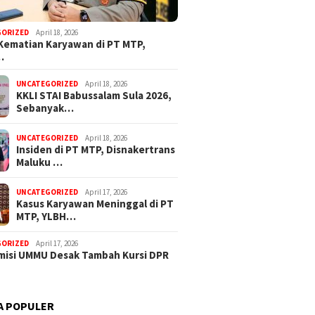
GORIZED
April 18, 2026
Kematian Karyawan di PT MTP,
…
UNCATEGORIZED
April 18, 2026
KKLI STAI Babussalam Sula 2026,
Sebanyak…
UNCATEGORIZED
April 18, 2026
Insiden di PT MTP, Disnakertrans
Maluku …
UNCATEGORIZED
April 17, 2026
Kasus Karyawan Meninggal di PT
MTP, YLBH…
GORIZED
April 17, 2026
isi UMMU Desak Tambah Kursi DPR
A POPULER