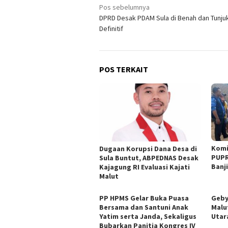
Navigasi
Pos sebelumnya
DPRD Desak PDAM Sula di Benah dan Tunjuk
pos
Definitif
POS TERKAIT
Komi
Dugaan Korupsi Dana Desa di
PUPR
Sula Buntut, ABPEDNAS Desak
Banji
Kajagung RI Evaluasi Kajati
Malut
PP HPMS Gelar Buka Puasa
Geby
Bersama dan Santuni Anak
Malu
Yatim serta Janda, Sekaligus
Utar
Bubarkan Panitia Kongres IV