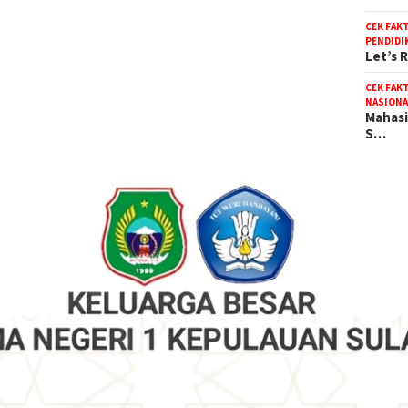
CEK FAK
PENDIDI
Let’s 
CEK FAK
NASIONA
Mahasi
S…