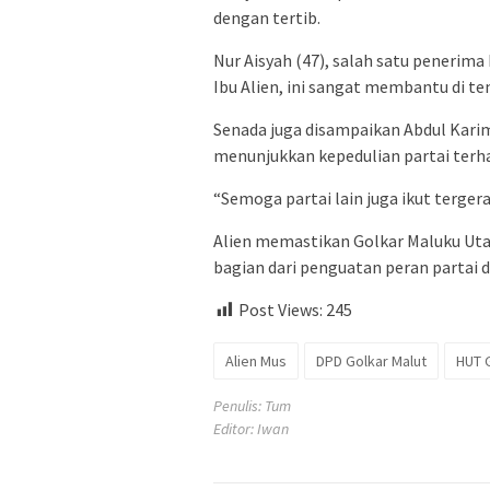
dengan tertib.
Nur Aisyah (47), salah satu penerim
Ibu Alien, ini sangat membantu di t
Senada juga disampaikan Abdul Karim
menunjukkan kepedulian partai terha
“Semoga partai lain juga ikut tergera
Alien memastikan Golkar Maluku Utar
bagian dari penguatan peran partai 
Post Views:
245
Alien Mus
DPD Golkar Malut
HUT 
Penulis: Tum
Editor: Iwan