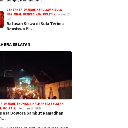
CEK FAKTA
,
DAERAH
,
KEPULAUAN SULA
,
NASIONAL
,
PENDIDIKAN
,
POLITIK
Maret 10,
2026
Ratusan Siswa di Sula Terima
Beasiswa PI…
HERA SELATAN
TA
,
DAERAH
,
EKONOMI
,
HALMAHERA SELATAN
,
L
,
POLITIK
Februari 18, 2026
 Desa Dowora Sambut Ramadhan
an…