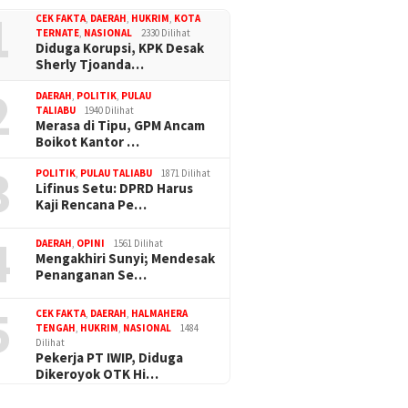
1
CEK FAKTA
,
DAERAH
,
HUKRIM
,
KOTA
TERNATE
,
NASIONAL
2330 Dilihat
Diduga Korupsi, KPK Desak
Sherly Tjoanda…
2
DAERAH
,
POLITIK
,
PULAU
TALIABU
1940 Dilihat
Merasa di Tipu, GPM Ancam
Boikot Kantor …
3
POLITIK
,
PULAU TALIABU
1871 Dilihat
Lifinus Setu: DPRD Harus
Kaji Rencana Pe…
4
DAERAH
,
OPINI
1561 Dilihat
Mengakhiri Sunyi; Mendesak
Penanganan Se…
5
CEK FAKTA
,
DAERAH
,
HALMAHERA
TENGAH
,
HUKRIM
,
NASIONAL
1484
Dilihat
Pekerja PT IWIP, Diduga
Dikeroyok OTK Hi…