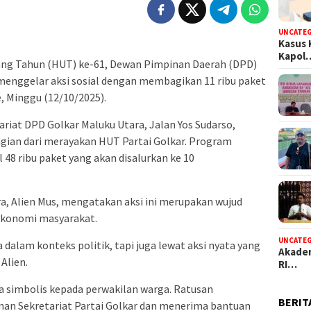
UNCATE
Kasus 
Kapol
ang Tahun (HUT) ke-61, Dewan Pimpinan Daerah (DPD)
 menggelar aksi sosial dengan membagikan 11 ribu paket
 Minggu (12/10/2025).
ariat DPD Golkar Maluku Utara, Jalan Yos Sudarso,
agian dari merayakan HUT Partai Golkar. Program
48 ribu paket yang akan disalurkan ke 10
a, Alien Mus, mengatakan aksi ini merupakan wujud
 ekonomi masyarakat.
UNCATE
 dalam konteks politik, tapi juga lewat aksi nyata yang
Akadem
 Alien.
RI…
a simbolis kepada perwakilan warga. Ratusan
BERIT
n Sekretariat Partai Golkar dan menerima bantuan