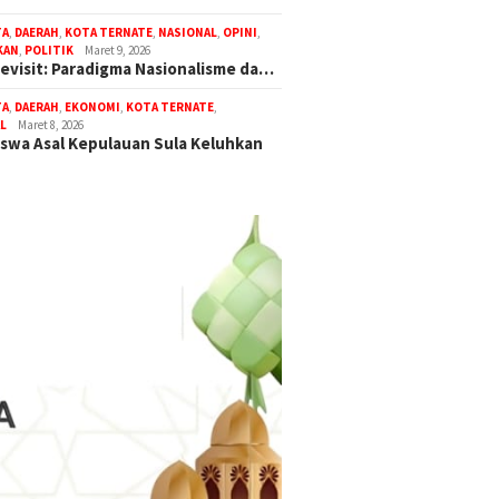
TA
,
DAERAH
,
KOTA TERNATE
,
NASIONAL
,
OPINI
,
KAN
,
POLITIK
Maret 9, 2026
Revisit: Paradigma Nasionalisme da…
TA
,
DAERAH
,
EKONOMI
,
KOTA TERNATE
,
L
Maret 8, 2026
swa Asal Kepulauan Sula Keluhkan