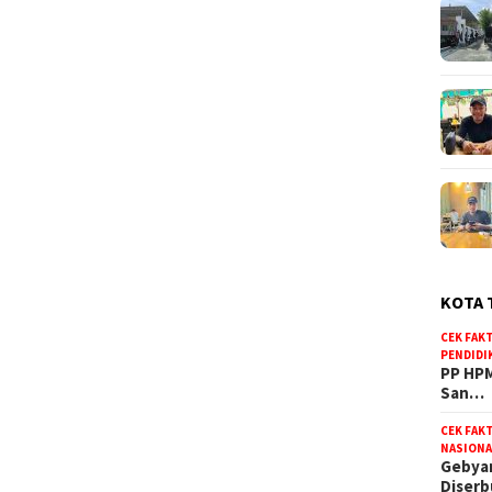
KOTA 
CEK FAK
PENDIDI
PP HPM
San…
CEK FAK
NASIONA
Gebyar
Diser