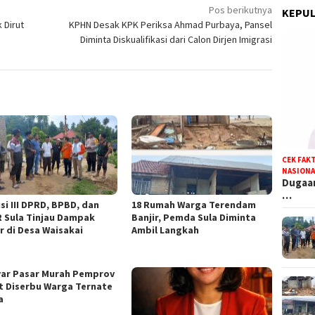
Pos berikutnya
KEPUL
 Dirut
KPHN Desak KPK Periksa Ahmad Purbaya, Pansel
Diminta Diskualifikasi dari Calon Dirjen Imigrasi
CEK FAK
NASIONA
Dugaan
…
si III DPRD, BPBD, dan
18 Rumah Warga Terendam
 Sula Tinjau Dampak
Banjir, Pemda Sula Diminta
r di Desa Waisakai
Ambil Langkah
ar Pasar Murah Pemprov
t Diserbu Warga Ternate
a