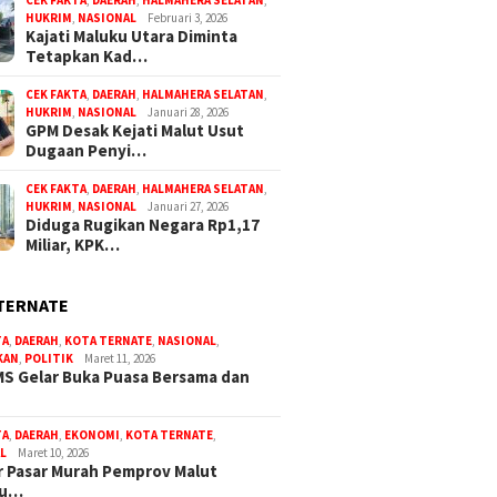
CEK FAKTA
,
DAERAH
,
HALMAHERA SELATAN
,
HUKRIM
,
NASIONAL
Februari 3, 2026
Kajati Maluku Utara Diminta
Tetapkan Kad…
CEK FAKTA
,
DAERAH
,
HALMAHERA SELATAN
,
HUKRIM
,
NASIONAL
Januari 28, 2026
GPM Desak Kejati Malut Usut
Dugaan Penyi…
CEK FAKTA
,
DAERAH
,
HALMAHERA SELATAN
,
HUKRIM
,
NASIONAL
Januari 27, 2026
Diduga Rugikan Negara Rp1,17
Miliar, KPK…
TERNATE
TA
,
DAERAH
,
KOTA TERNATE
,
NASIONAL
,
KAN
,
POLITIK
Maret 11, 2026
S Gelar Buka Puasa Bersama dan
TA
,
DAERAH
,
EKONOMI
,
KOTA TERNATE
,
L
Maret 10, 2026
 Pasar Murah Pemprov Malut
bu…