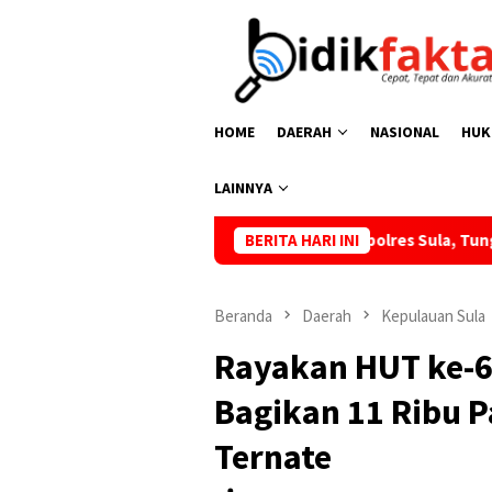
Loncat
ke
konten
HOME
DAERAH
NASIONAL
HUK
LAINNYA
an Karyawan di PT MTP, Kapolres Sula, Tunggu Laporan Rasmi!
BERITA HARI INI
Beranda
Daerah
Kepulauan Sula
Rayakan HUT ke-6
Bagikan 11 Ribu 
Ternate