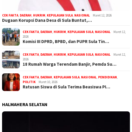
CEK FAKTA
,
DAERAH
,
HUKRIM
,
KEPULAUAN SULA
,
NASIONAL
Maret 12, 2026
Dugaan Korupsi Dana Desa di Sula Buntut,…
CEK FAKTA
,
DAERAH
,
HUKRIM
,
KEPULAUAN SULA
,
NASIONAL
Maret 12,
2026
Komisi III DPRD, BPBD, dan PUPR Sula Tin…
CEK FAKTA
,
DAERAH
,
HUKRIM
,
KEPULAUAN SULA
,
NASIONAL
Maret 12,
2026
18 Rumah Warga Terendam Banjir, Pemda Su…
CEK FAKTA
,
DAERAH
,
KEPULAUAN SULA
,
NASIONAL
,
PENDIDIKAN
,
POLITIK
Maret 10, 2026
Ratusan Siswa di Sula Terima Beasiswa PI…
HALMAHERA SELATAN