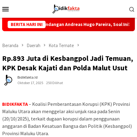
Loncat
Menu
ke
Mobile
konten
g Penuh Pandangan Andreas Hugo Pareira, Soal Ini?
BERITA HARI INI
Teka
Beranda
Daerah
Kota Ternate
Rp.893 Juta di Kesbangpol Jadi Temuan,
KPK Desak Kajati dan Polda Malut Usut
Bidikfakta.id
Oktober 17, 2025
250 Dilihat
BIDIKFAKTA
– Koalisi Pemberantasan Korupsi (KPK) Provinsi
Maluku Utara akan menggelar aksi unjuk rasa pada Senin
(20/10/2025), terkait dugaan korupsi dalam penggunaan
anggaran di Badan Kesatuan Bangsa dan Politik (Kesbangpol)
Provinsi Maluku Utara.