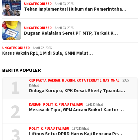
UNCATEGORIZED
April 23, 2026
Tekan Implementasi Hukum dan Pemerintaha…
UNCATEGORIZED
April 23, 2026
Dugaan Kelalaian Seret PT MTP, Terkait K…
UNCATEGORIZED
April 22, 2026
Kasus Vaksin Rp1,1 M di Sula, GMNI Malut…
BERITA POPULER
1
CEK FAKTA
,
DAERAH
,
HUKRIM
,
KOTA TERNATE
,
NASIONAL
2335
Dilihat
Diduga Korupsi, KPK Desak Sherly Tjoanda…
2
DAERAH
,
POLITIK
,
PULAU TALIABU
1941 Dilihat
Merasa di Tipu, GPM Ancam Boikot Kantor …
3
POLITIK
,
PULAU TALIABU
1872 Dilihat
Lifinus Setu: DPRD Harus Kaji Rencana Pe…