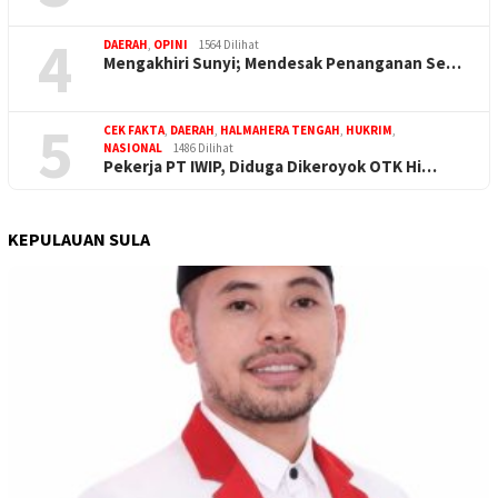
4
DAERAH
,
OPINI
1564 Dilihat
Mengakhiri Sunyi; Mendesak Penanganan Se…
5
CEK FAKTA
,
DAERAH
,
HALMAHERA TENGAH
,
HUKRIM
,
NASIONAL
1486 Dilihat
Pekerja PT IWIP, Diduga Dikeroyok OTK Hi…
KEPULAUAN SULA