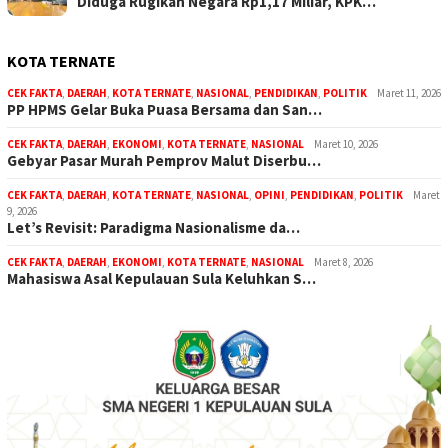
Diduga Rugikan Negara Rp1,17 Miliar, KPK…
KOTA TERNATE
CEK FAKTA
,
DAERAH
,
KOTA TERNATE
,
NASIONAL
,
PENDIDIKAN
,
POLITIK
Maret 11, 2026
PP HPMS Gelar Buka Puasa Bersama dan San…
CEK FAKTA
,
DAERAH
,
EKONOMI
,
KOTA TERNATE
,
NASIONAL
Maret 10, 2026
Gebyar Pasar Murah Pemprov Malut Diserbu…
CEK FAKTA
,
DAERAH
,
KOTA TERNATE
,
NASIONAL
,
OPINI
,
PENDIDIKAN
,
POLITIK
Maret
9, 2026
Let’s Revisit: Paradigma Nasionalisme da…
CEK FAKTA
,
DAERAH
,
EKONOMI
,
KOTA TERNATE
,
NASIONAL
Maret 8, 2026
Mahasiswa Asal Kepulauan Sula Keluhkan S…