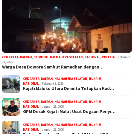
CEK FAKTA
,
DAERAH
,
EKONOMI
,
HALMAHERA SELATAN
,
NASIONAL
,
POLITIK
Februari
18, 2026
Warga Desa Dowora Sambut Ramadhan dengan…
CEK FAKTA
,
DAERAH
,
HALMAHERA SELATAN
,
HUKRIM
,
NASIONAL
Februari 3, 2026
Kajati Maluku Utara Diminta Tetapkan Kad…
CEK FAKTA
,
DAERAH
,
HALMAHERA SELATAN
,
HUKRIM
,
NASIONAL
Januari 28, 2026
GPM Desak Kejati Malut Usut Dugaan Penyi…
CEK FAKTA
,
DAERAH
,
HALMAHERA SELATAN
,
HUKRIM
,
NASIONAL
Januari 27, 2026