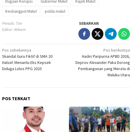
Dugaan Korupsi
Gubernur Malut
Kajati Malut
Kesbangpol Malut
polda malut
Penulis: Tim
SEBARKAN
Editor: Ahkam
Navigasi
Pos sebelumnya
Pos berikutnya
Skandal Guru Fiktif di SMA 20
Hadiri Paripurna APBD 2026,
pos
Halsel: Menantu Eks Kepsek
Deprov Alexander Paka Dorong
Diduga Lolos PPG 2025
Pembangunan yang Merata di
Maluku Utara
POS TERKAIT