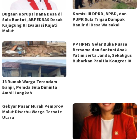
Komisi III DPRD, BPBD, dan
Dugaan Korupsi Dana Desa di
PUPR Sula Tinjau Dampak
Sula Buntut, ABPEDNAS Desak
Banjir di Desa Waisakai
Kajagung RI Evaluasi Kajati
Malut
PP HPMS Gelar Buka Puasa
Bersama dan Santuni Anak
Yatim serta Janda, Sekaligus
Bubarkan Panitia Kongres IV
18 Rumah Warga Terendam
Banjir, Pemda Sula Diminta
Ambil Langkah
Gebyar Pasar Murah Pemprov
Malut Diserbu Warga Ternate
Utara