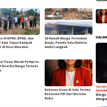
HALMA
si III DPRD, BPBD, dan
18 Rumah Warga Terendam
 Sula Tinjau Dampak
Banjir, Pemda Sula Diminta
r di Desa Waisakai
Ambil Langkah
ar Pasar Murah Pemprov
t Diserbu Warga Ternate
a
CEK FAK
Ratusan Siswa di Sula Terima
NASIONA
Beasiswa PIP dari Ibu Irine
Warga
Roba
deng