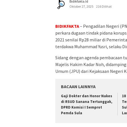
Bidikfakta.id
Oktober 27, 2025
216 Dilihat
BIDIKFAKTA
– Pengadilan Negeri (PN
perkara dugaan tindak pidana korup
2021 senilai Rp28 miliar di Pemeri
terdakwa Muhammad Yusri, selaku Dir
Sidang dengan agenda pembacaan tunt
Majelis Hakim Kadar Noh, didampingi
Umum (JPU) dari Kejaksaan Negeri Ke
BACAAN LAINNYA
Gaji Dokter dan Honor Nakes
18
di RSUD Sanana Tertunggak,
Te
DPRD Komisi I Semprot
Su
Pemda Sula
La