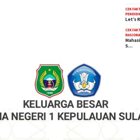
CEK FAK
PENDIDI
Let’s 
CEK FAK
NASIONA
Mahasi
S…