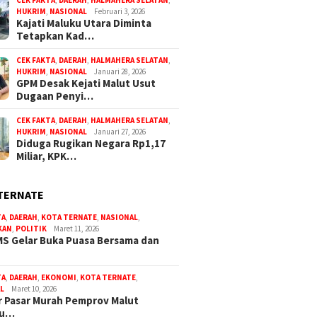
CEK FAKTA
,
DAERAH
,
HALMAHERA SELATAN
,
HUKRIM
,
NASIONAL
Februari 3, 2026
Kajati Maluku Utara Diminta
Tetapkan Kad…
CEK FAKTA
,
DAERAH
,
HALMAHERA SELATAN
,
HUKRIM
,
NASIONAL
Januari 28, 2026
GPM Desak Kejati Malut Usut
Dugaan Penyi…
CEK FAKTA
,
DAERAH
,
HALMAHERA SELATAN
,
HUKRIM
,
NASIONAL
Januari 27, 2026
Diduga Rugikan Negara Rp1,17
Miliar, KPK…
TERNATE
TA
,
DAERAH
,
KOTA TERNATE
,
NASIONAL
,
KAN
,
POLITIK
Maret 11, 2026
S Gelar Buka Puasa Bersama dan
TA
,
DAERAH
,
EKONOMI
,
KOTA TERNATE
,
L
Maret 10, 2026
 Pasar Murah Pemprov Malut
bu…