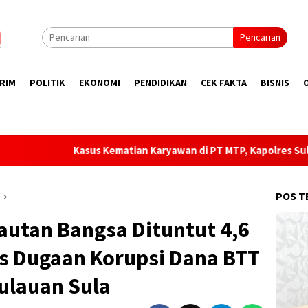
Pencarian
RIM
POLITIK
EKONOMI
PENDIDIKAN
CEK FAKTA
BISNIS
 Kematian Karyawan di PT MTP, Kapolres Sula, Tunggu Laporan R
POS T
autan Bangsa Dituntut 4,6
as Dugaan Korupsi Dana BTT
pulauan Sula