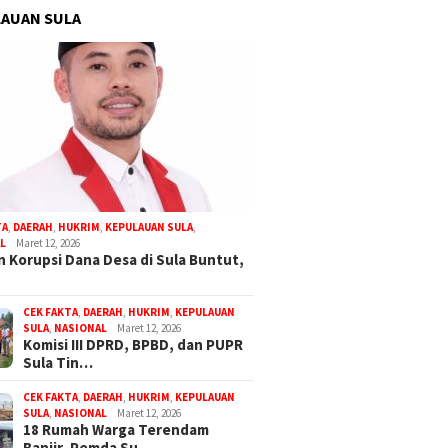
AUAN SULA
TA
,
DAERAH
,
HUKRIM
,
KEPULAUAN SULA
,
L
Maret 12, 2026
 Korupsi Dana Desa di Sula Buntut,
CEK FAKTA
,
DAERAH
,
HUKRIM
,
KEPULAUAN
SULA
,
NASIONAL
Maret 12, 2026
Komisi III DPRD, BPBD, dan PUPR
Sula Tin…
CEK FAKTA
,
DAERAH
,
HUKRIM
,
KEPULAUAN
SULA
,
NASIONAL
Maret 12, 2026
18 Rumah Warga Terendam
Banjir, Pemda Su…