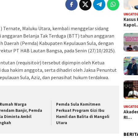
UNCATE
Kasus 
Kapol
) Ternate, Maluku Utara, kembali menggelar sidang
si anggaran Belanja Tak Terduga (BTT) tahun anggaran
ntah Daerah (Pemda) Kabupaten Kepulauan Sula, dengan
ektur PT HAB Lautan Bangsa, pada Senin (27/10/2025).
utan (requisitoir) tersebut dipimpin oleh Ketua
 dua hakim anggota, serta dihadiri oleh Jaksa Penuntut
pulauan Sula, Aziz, dan penasihat hukum terdakwa.
 Rumah Warga
Pemda Sula Komitmen
UNCATE
rendam Banjir, Pemda
Perkuat Program Gizi Ibu
Akadem
la Diminta Ambil
Hamil dan Balita di Mangoli
RI…
ngkah
Utara
BERIT