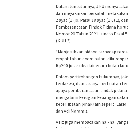
Dalam tuntutannya, JPU menyatakan
dan meyakinkan bersalah melakukan 
2 ayat (1) jo. Pasal 18 ayat (1), (2
Pemberantasan Tindak Pidana Korup
Nomor 20 Tahun 2021, juncto Pasal 
(KUHP).
“Menjatuhkan pidana terhadap terd
empat tahun enam bulan, dikurangi m
Rp300 juta subsidair enam bulan kuru
Dalam pertimbangan hukumnya, jak
terdakwa, diantaranya perbuatan t
upaya pemberantasan tindak pidana k
mengalami kerugian keuangan dalam
keterlibatan pihak lain seperti Lasi
dan Adi Maramis.
Aziz juga membacakan hal-hal yang 