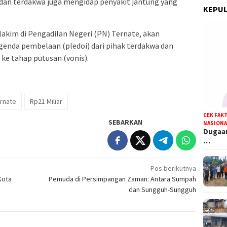
dan terdakwa juga mengidap penyakit jantung yang
KEPUL
Hakim di Pengadilan Negeri (PN) Ternate, akan
genda pembelaan (pledoi) dari pihak terdakwa dan
e tahap putusan (vonis).
rnate
Rp21 Miliar
CEK FAK
SEBARKAN
NASIONA
Dugaan
…
Pos berikutnya
Kota
Pemuda di Persimpangan Zaman: Antara Sumpah
dan Sungguh-Sungguh