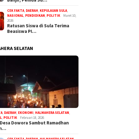
CEK FAKTA
,
DAERAH
,
KEPULAUAN SULA
,
NASIONAL
,
PENDIDIKAN
,
POLITIK
Maret 10,
2026
Ratusan Siswa di Sula Terima
Beasiswa PI…
HERA SELATAN
TA
,
DAERAH
,
EKONOMI
,
HALMAHERA SELATAN
,
L
,
POLITIK
Februari 18, 2026
 Desa Dowora Sambut Ramadhan
an…