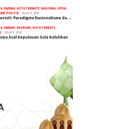
TA
,
DAERAH
,
KOTA TERNATE
,
NASIONAL
,
OPINI
,
KAN
,
POLITIK
Maret 9, 2026
Revisit: Paradigma Nasionalisme da…
TA
,
DAERAH
,
EKONOMI
,
KOTA TERNATE
,
L
Maret 8, 2026
swa Asal Kepulauan Sula Keluhkan