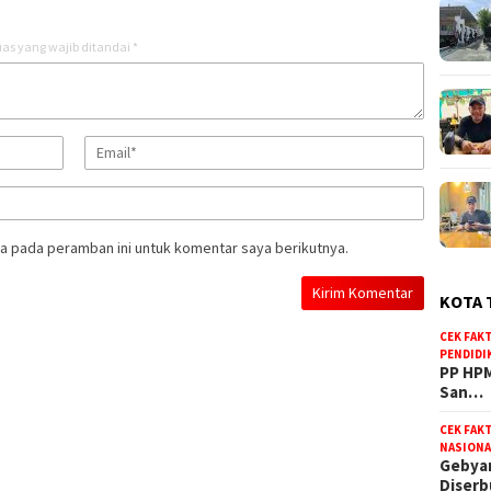
as yang wajib ditandai
*
a pada peramban ini untuk komentar saya berikutnya.
KOTA 
CEK FAK
PENDIDI
PP HPM
San…
CEK FAK
NASIONA
Gebyar
Diser