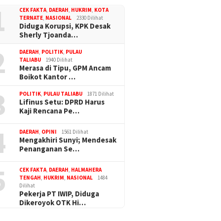
1
CEK FAKTA
,
DAERAH
,
HUKRIM
,
KOTA
TERNATE
,
NASIONAL
2330 Dilihat
Diduga Korupsi, KPK Desak
Sherly Tjoanda…
2
DAERAH
,
POLITIK
,
PULAU
TALIABU
1940 Dilihat
Merasa di Tipu, GPM Ancam
Boikot Kantor …
3
POLITIK
,
PULAU TALIABU
1871 Dilihat
Lifinus Setu: DPRD Harus
Kaji Rencana Pe…
4
DAERAH
,
OPINI
1561 Dilihat
Mengakhiri Sunyi; Mendesak
Penanganan Se…
5
CEK FAKTA
,
DAERAH
,
HALMAHERA
TENGAH
,
HUKRIM
,
NASIONAL
1484
Dilihat
Pekerja PT IWIP, Diduga
Dikeroyok OTK Hi…