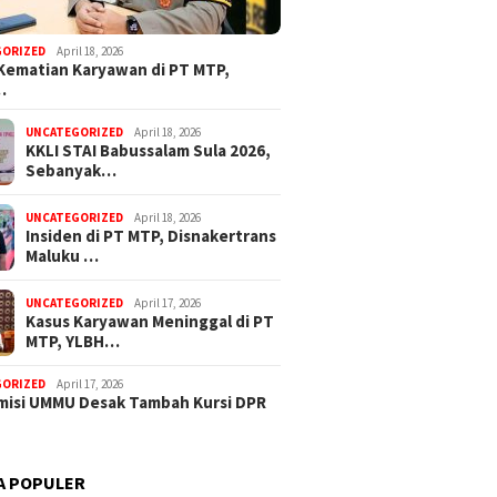
GORIZED
April 18, 2026
Kematian Karyawan di PT MTP,
…
UNCATEGORIZED
April 18, 2026
KKLI STAI Babussalam Sula 2026,
Sebanyak…
UNCATEGORIZED
April 18, 2026
Insiden di PT MTP, Disnakertrans
Maluku …
UNCATEGORIZED
April 17, 2026
Kasus Karyawan Meninggal di PT
MTP, YLBH…
GORIZED
April 17, 2026
isi UMMU Desak Tambah Kursi DPR
A POPULER