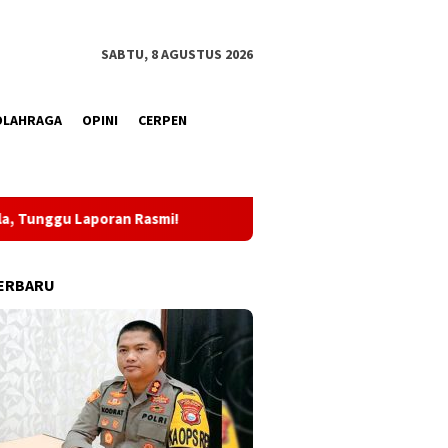
SABTU, 8 AGUSTUS 2026
OLAHRAGA
OPINI
CERPEN
asmi!
KKLI STAI Babussalam Sula 2026, Sebanyak 65 Mahas
ERBARU