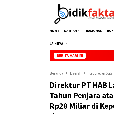
Loncat
ke
konten
HOME
DAERAH
NASIONAL
HUK
LAINNYA
BERITA HARI INI
Kasus
Beranda
Daerah
Kepulauan Sula
Direktur PT HAB L
Tahun Penjara at
Rp28 Miliar di Ke