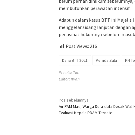
belum pernah dihukum sebelumnya, 
membutuhkan perawatan intensif.
Adapun dalam kasus BTT ini Majelis 
menggelar sidang lanjutan dengan a
penasihat hukumnya sebelum masuk k
Post Views:
216
Dana BTT 2021
Pemda Sula
PN Te
Penulis: Tim
Editor: Iwan
Navigasi
Pos sebelumnya
Air PAM Mati, Warga Dufa-dufa Desak Wali 
pos
Evaluasi Kepala PDAM Ternate