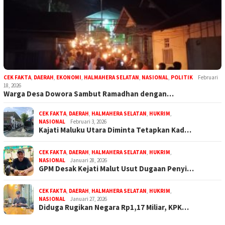
CEK FAKTA
,
DAERAH
,
EKONOMI
,
HALMAHERA SELATAN
,
NASIONAL
,
POLITIK
Februari
18, 2026
Warga Desa Dowora Sambut Ramadhan dengan…
CEK FAKTA
,
DAERAH
,
HALMAHERA SELATAN
,
HUKRIM
,
NASIONAL
Februari 3, 2026
Kajati Maluku Utara Diminta Tetapkan Kad…
CEK FAKTA
,
DAERAH
,
HALMAHERA SELATAN
,
HUKRIM
,
NASIONAL
Januari 28, 2026
GPM Desak Kejati Malut Usut Dugaan Penyi…
CEK FAKTA
,
DAERAH
,
HALMAHERA SELATAN
,
HUKRIM
,
NASIONAL
Januari 27, 2026
Diduga Rugikan Negara Rp1,17 Miliar, KPK…