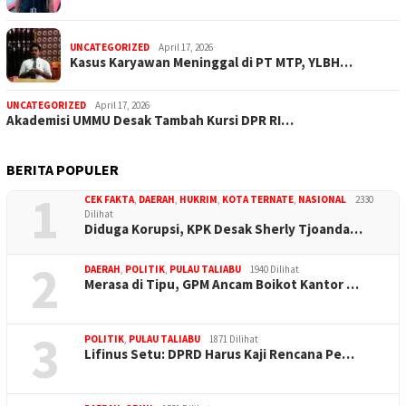
UNCATEGORIZED
April 17, 2026
Kasus Karyawan Meninggal di PT MTP, YLBH…
UNCATEGORIZED
April 17, 2026
Akademisi UMMU Desak Tambah Kursi DPR RI…
BERITA POPULER
1
CEK FAKTA
,
DAERAH
,
HUKRIM
,
KOTA TERNATE
,
NASIONAL
2330
Dilihat
Diduga Korupsi, KPK Desak Sherly Tjoanda…
2
DAERAH
,
POLITIK
,
PULAU TALIABU
1940 Dilihat
Merasa di Tipu, GPM Ancam Boikot Kantor …
3
POLITIK
,
PULAU TALIABU
1871 Dilihat
Lifinus Setu: DPRD Harus Kaji Rencana Pe…