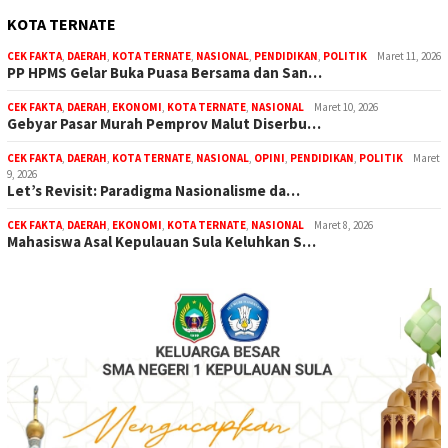
KOTA TERNATE
CEK FAKTA
,
DAERAH
,
KOTA TERNATE
,
NASIONAL
,
PENDIDIKAN
,
POLITIK
Maret 11, 2026
PP HPMS Gelar Buka Puasa Bersama dan San…
CEK FAKTA
,
DAERAH
,
EKONOMI
,
KOTA TERNATE
,
NASIONAL
Maret 10, 2026
Gebyar Pasar Murah Pemprov Malut Diserbu…
CEK FAKTA
,
DAERAH
,
KOTA TERNATE
,
NASIONAL
,
OPINI
,
PENDIDIKAN
,
POLITIK
Maret
9, 2026
Let’s Revisit: Paradigma Nasionalisme da…
CEK FAKTA
,
DAERAH
,
EKONOMI
,
KOTA TERNATE
,
NASIONAL
Maret 8, 2026
Mahasiswa Asal Kepulauan Sula Keluhkan S…