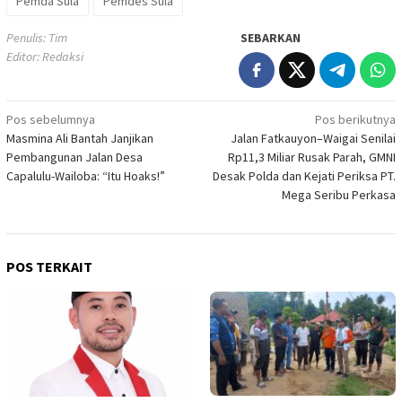
Pemda Sula
Pemdes Sula
Penulis: Tim
SEBARKAN
Editor: Redaksi
Navigasi
Pos sebelumnya
Pos berikutnya
Masmina Ali Bantah Janjikan
Jalan Fatkauyon–Waigai Senilai
pos
Pembangunan Jalan Desa
Rp11,3 Miliar Rusak Parah, GMNI
Capalulu-Wailoba: “Itu Hoaks!”
Desak Polda dan Kejati Periksa PT.
Mega Seribu Perkasa
POS TERKAIT