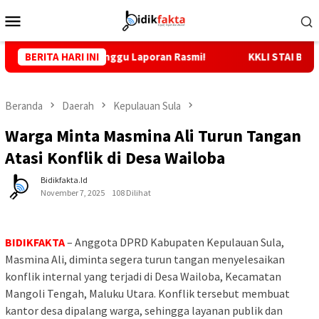
Loncat
Menu
ke
Mobile
konten
s Sula, Tunggu Laporan Rasmi!
BERITA HARI INI
KKLI STAI Babussalam Sula
Beranda
Daerah
Kepulauan Sula
Warga Minta Masmina Ali Turun Tangan
Atasi Konflik di Desa Wailoba
Bidikfakta.id
November 7, 2025
108 Dilihat
BIDIKFAKTA
– Anggota DPRD Kabupaten Kepulauan Sula,
Masmina Ali, diminta segera turun tangan menyelesaikan
konflik internal yang terjadi di Desa Wailoba, Kecamatan
Mangoli Tengah, Maluku Utara. Konflik tersebut membuat
kantor desa dipalang warga, sehingga layanan publik dan