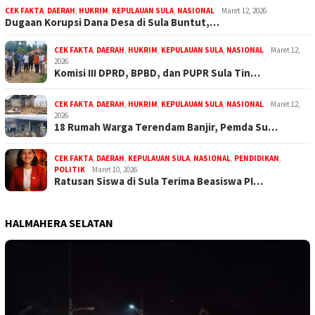
CEK FAKTA
,
DAERAH
,
HUKRIM
,
KEPULAUAN SULA
,
NASIONAL
Maret 12, 2026
Dugaan Korupsi Dana Desa di Sula Buntut,…
CEK FAKTA
,
DAERAH
,
HUKRIM
,
KEPULAUAN SULA
,
NASIONAL
Maret 12,
2026
Komisi III DPRD, BPBD, dan PUPR Sula Tin…
CEK FAKTA
,
DAERAH
,
HUKRIM
,
KEPULAUAN SULA
,
NASIONAL
Maret 12,
2026
18 Rumah Warga Terendam Banjir, Pemda Su…
CEK FAKTA
,
DAERAH
,
KEPULAUAN SULA
,
NASIONAL
,
PENDIDIKAN
,
POLITIK
Maret 10, 2026
Ratusan Siswa di Sula Terima Beasiswa PI…
HALMAHERA SELATAN