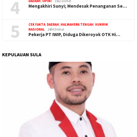
4
DAERAH
,
OPINI
1561 Dilihat
Mengakhiri Sunyi; Mendesak Penanganan Se…
5
CEK FAKTA
,
DAERAH
,
HALMAHERA TENGAH
,
HUKRIM
,
NASIONAL
1484 Dilihat
Pekerja PT IWIP, Diduga Dikeroyok OTK Hi…
KEPULAUAN SULA