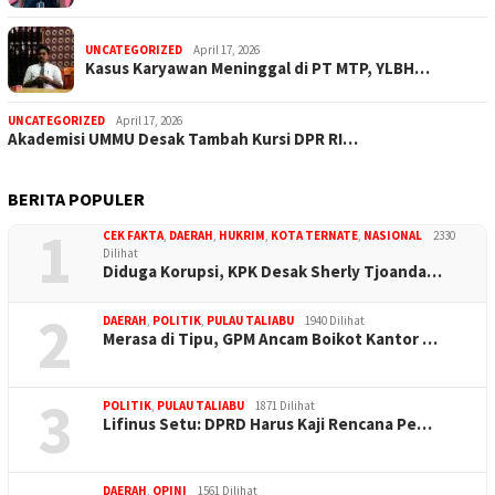
UNCATEGORIZED
April 17, 2026
Kasus Karyawan Meninggal di PT MTP, YLBH…
UNCATEGORIZED
April 17, 2026
Akademisi UMMU Desak Tambah Kursi DPR RI…
BERITA POPULER
1
CEK FAKTA
,
DAERAH
,
HUKRIM
,
KOTA TERNATE
,
NASIONAL
2330
Dilihat
Diduga Korupsi, KPK Desak Sherly Tjoanda…
2
DAERAH
,
POLITIK
,
PULAU TALIABU
1940 Dilihat
Merasa di Tipu, GPM Ancam Boikot Kantor …
3
POLITIK
,
PULAU TALIABU
1871 Dilihat
Lifinus Setu: DPRD Harus Kaji Rencana Pe…
DAERAH
,
OPINI
1561 Dilihat