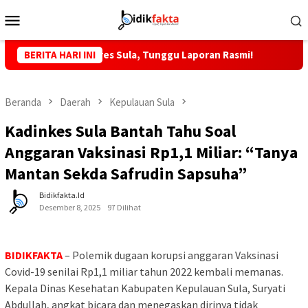
Loncat
Menu
ke
Mobile
konten
MTP, Kapolres Sula, Tunggu Laporan Rasmi!
BERITA HARI INI
KKLI STAI Ba
Beranda
Daerah
Kepulauan Sula
Kadinkes Sula Bantah Tahu Soal
Anggaran Vaksinasi Rp1,1 Miliar: “Tanya
Mantan Sekda Safrudin Sapsuha”
Bidikfakta.id
Desember 8, 2025
97 Dilihat
BIDIKFAKTA
– Polemik dugaan korupsi anggaran Vaksinasi
Covid-19 senilai Rp1,1 miliar tahun 2022 kembali memanas.
Kepala Dinas Kesehatan Kabupaten Kepulauan Sula, Suryati
Abdullah, angkat bicara dan menegaskan dirinya tidak