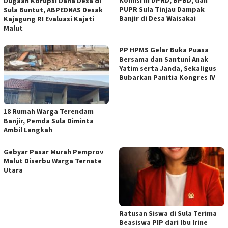
Dugaan Korupsi Dana Desa di
PUPR Sula Tinjau Dampak
Sula Buntut, ABPEDNAS Desak
Banjir di Desa Waisakai
Kajagung RI Evaluasi Kajati
Malut
PP HPMS Gelar Buka Puasa
Bersama dan Santuni Anak
Yatim serta Janda, Sekaligus
Bubarkan Panitia Kongres IV
18 Rumah Warga Terendam
Banjir, Pemda Sula Diminta
Ambil Langkah
Gebyar Pasar Murah Pemprov
Malut Diserbu Warga Ternate
Utara
Ratusan Siswa di Sula Terima
Beasiswa PIP dari Ibu Irine