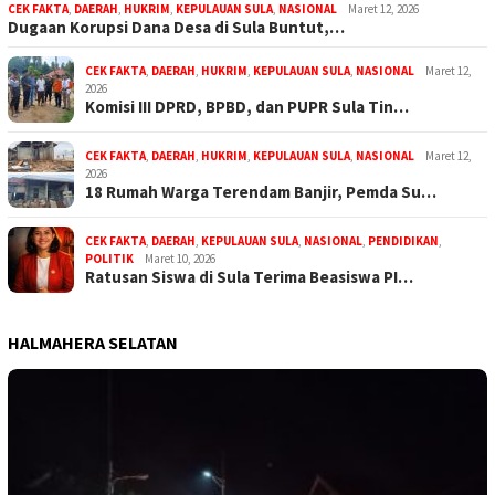
CEK FAKTA
,
DAERAH
,
HUKRIM
,
KEPULAUAN SULA
,
NASIONAL
Maret 12, 2026
Dugaan Korupsi Dana Desa di Sula Buntut,…
CEK FAKTA
,
DAERAH
,
HUKRIM
,
KEPULAUAN SULA
,
NASIONAL
Maret 12,
2026
Komisi III DPRD, BPBD, dan PUPR Sula Tin…
CEK FAKTA
,
DAERAH
,
HUKRIM
,
KEPULAUAN SULA
,
NASIONAL
Maret 12,
2026
18 Rumah Warga Terendam Banjir, Pemda Su…
CEK FAKTA
,
DAERAH
,
KEPULAUAN SULA
,
NASIONAL
,
PENDIDIKAN
,
POLITIK
Maret 10, 2026
Ratusan Siswa di Sula Terima Beasiswa PI…
HALMAHERA SELATAN