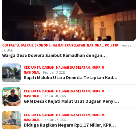
CEK FAKTA
,
DAERAH
,
EKONOMI
,
HALMAHERA SELATAN
,
NASIONAL
,
POLITIK
Februari
18, 2026
Warga Desa Dowora Sambut Ramadhan dengan…
CEK FAKTA
,
DAERAH
,
HALMAHERA SELATAN
,
HUKRIM
,
NASIONAL
Februari 3, 2026
Kajati Maluku Utara Diminta Tetapkan Kad…
CEK FAKTA
,
DAERAH
,
HALMAHERA SELATAN
,
HUKRIM
,
NASIONAL
Januari 28, 2026
GPM Desak Kejati Malut Usut Dugaan Penyi…
CEK FAKTA
,
DAERAH
,
HALMAHERA SELATAN
,
HUKRIM
,
NASIONAL
Januari 27, 2026
Diduga Rugikan Negara Rp1,17 Miliar, KPK…