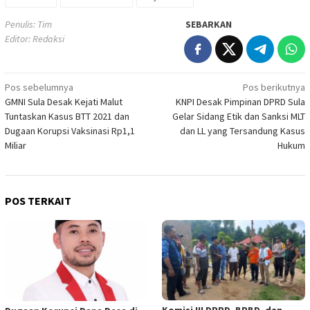
Penulis: Tim
SEBARKAN
Editor: Redaksi
Navigasi
Pos sebelumnya
Pos berikutnya
GMNI Sula Desak Kejati Malut
KNPI Desak Pimpinan DPRD Sula
pos
Tuntaskan Kasus BTT 2021 dan
Gelar Sidang Etik dan Sanksi MLT
Dugaan Korupsi Vaksinasi Rp1,1
dan LL yang Tersandung Kasus
Miliar
Hukum
POS TERKAIT
Komisi III DPRD, BPBD, dan