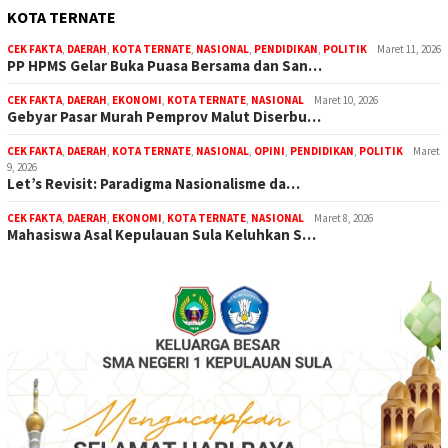
KOTA TERNATE
CEK FAKTA
,
DAERAH
,
KOTA TERNATE
,
NASIONAL
,
PENDIDIKAN
,
POLITIK
Maret 11, 2026
PP HPMS Gelar Buka Puasa Bersama dan San…
CEK FAKTA
,
DAERAH
,
EKONOMI
,
KOTA TERNATE
,
NASIONAL
Maret 10, 2026
Gebyar Pasar Murah Pemprov Malut Diserbu…
CEK FAKTA
,
DAERAH
,
KOTA TERNATE
,
NASIONAL
,
OPINI
,
PENDIDIKAN
,
POLITIK
Maret
9, 2026
Let’s Revisit: Paradigma Nasionalisme da…
CEK FAKTA
,
DAERAH
,
EKONOMI
,
KOTA TERNATE
,
NASIONAL
Maret 8, 2026
Mahasiswa Asal Kepulauan Sula Keluhkan S…