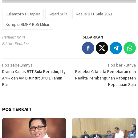
Juliantoro Hutapea
Kajari Sula
Kasus BTT Sula 2021
Korupsi BMHP Rp5 Miliar
Penulis: Kam
SEBARKAN
Editor: Redaksi
Navigasi
Pos sebelumnya
Pos berikutnya
Drama Kasus BTT Sula Berakhir, LL,
Refleksi Cita-cita Pemekaran dan
pos
AMK dan AM Dituntut JPU 1 Tahun
Realita Pembangunan Kabupaten
Bui
Kepulauan Sula
POS TERKAIT