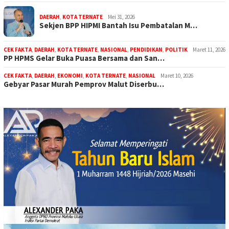
DAERAH
,
KOTA TERNATE
Mei 31, 2026
Sekjen BPP HIPMI Bantah Isu Pembatalan M…
CEK FAKTA
,
DAERAH
,
KOTA TERNATE
,
NASIONAL
,
PENDIDIKAN
,
POLITIK
Maret 11, 2026
PP HPMS Gelar Buka Puasa Bersama dan San…
CEK FAKTA
,
DAERAH
,
EKONOMI
,
KOTA TERNATE
,
NASIONAL
Maret 10, 2026
Gebyar Pasar Murah Pemprov Malut Diserbu…