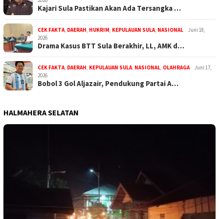
Kajari Sula Pastikan Akan Ada Tersangka …
CEK FAKTA
,
DAERAH
,
HUKRIM
,
KEPULAUAN SULA
,
NASIONAL
Juni 18,
2026
Drama Kasus BTT Sula Berakhir, LL, AMK d…
CEK FAKTA
,
DAERAH
,
KEPULAUAN SULA
,
NASIONAL
,
OLAHRAGA
Juni 17,
2026
Bobol 3 Gol Aljazair, Pendukung Partai A…
HALMAHERA SELATAN