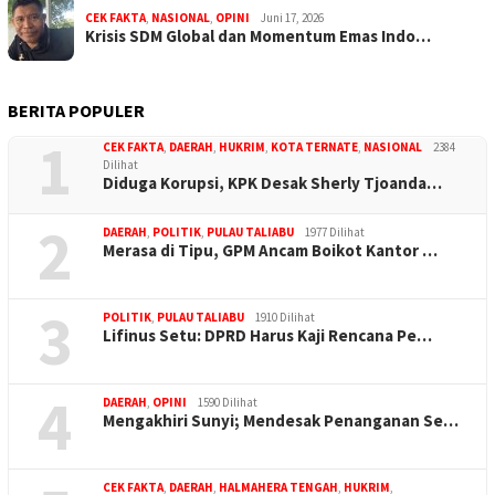
CEK FAKTA
,
NASIONAL
,
OPINI
Juni 17, 2026
Krisis SDM Global dan Momentum Emas Indo…
BERITA POPULER
1
CEK FAKTA
,
DAERAH
,
HUKRIM
,
KOTA TERNATE
,
NASIONAL
2384
Dilihat
Diduga Korupsi, KPK Desak Sherly Tjoanda…
2
DAERAH
,
POLITIK
,
PULAU TALIABU
1977 Dilihat
Merasa di Tipu, GPM Ancam Boikot Kantor …
3
POLITIK
,
PULAU TALIABU
1910 Dilihat
Lifinus Setu: DPRD Harus Kaji Rencana Pe…
4
DAERAH
,
OPINI
1590 Dilihat
Mengakhiri Sunyi; Mendesak Penanganan Se…
CEK FAKTA
,
DAERAH
,
HALMAHERA TENGAH
,
HUKRIM
,