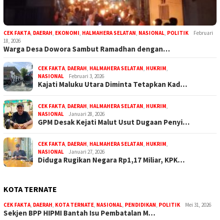
CEK FAKTA
,
DAERAH
,
EKONOMI
,
HALMAHERA SELATAN
,
NASIONAL
,
POLITIK
Februari
18, 2026
Warga Desa Dowora Sambut Ramadhan dengan…
CEK FAKTA
,
DAERAH
,
HALMAHERA SELATAN
,
HUKRIM
,
NASIONAL
Februari 3, 2026
Kajati Maluku Utara Diminta Tetapkan Kad…
CEK FAKTA
,
DAERAH
,
HALMAHERA SELATAN
,
HUKRIM
,
NASIONAL
Januari 28, 2026
GPM Desak Kejati Malut Usut Dugaan Penyi…
CEK FAKTA
,
DAERAH
,
HALMAHERA SELATAN
,
HUKRIM
,
NASIONAL
Januari 27, 2026
Diduga Rugikan Negara Rp1,17 Miliar, KPK…
KOTA TERNATE
CEK FAKTA
,
DAERAH
,
KOTA TERNATE
,
NASIONAL
,
PENDIDIKAN
,
POLITIK
Mei 31, 2026
Sekjen BPP HIPMI Bantah Isu Pembatalan M…