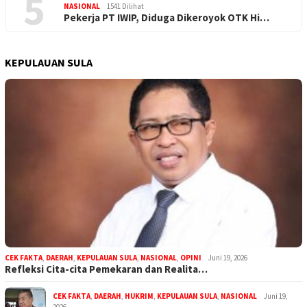
5
NASIONAL
1541 Dilihat
Pekerja PT IWIP, Diduga Dikeroyok OTK Hi…
KEPULAUAN SULA
CEK FAKTA
,
DAERAH
,
KEPULAUAN SULA
,
NASIONAL
,
OPINI
Juni 19, 2026
Refleksi Cita-cita Pemekaran dan Realita…
CEK FAKTA
,
DAERAH
,
HUKRIM
,
KEPULAUAN SULA
,
NASIONAL
Juni 19,
2026