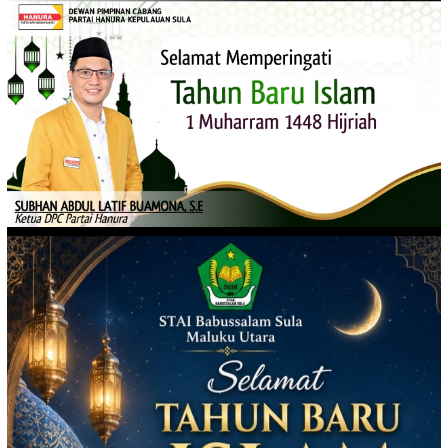
Loncat
ke
konten