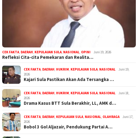
CEK FAKTA
,
DAERAH
,
KEPULAUAN SULA
,
NASIONAL
,
OPINI
Juni 19, 2026
Refleksi Cita-cita Pemekaran dan Realita…
CEK FAKTA
,
DAERAH
,
HUKRIM
,
KEPULAUAN SULA
,
NASIONAL
Juni 19,
2026
Kajari Sula Pastikan Akan Ada Tersangka …
CEK FAKTA
,
DAERAH
,
HUKRIM
,
KEPULAUAN SULA
,
NASIONAL
Juni 18,
2026
Drama Kasus BTT Sula Berakhir, LL, AMK d…
CEK FAKTA
,
DAERAH
,
KEPULAUAN SULA
,
NASIONAL
,
OLAHRAGA
Juni 17,
2026
Bobol 3 Gol Aljazair, Pendukung Partai A…