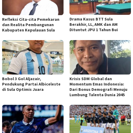
Drama Kasus BTT Sula
Refleksi Cita-cita Pemekaran
Berakhir, LL, AMK dan AM
dan Realita Pembangunan
Dituntut JPU 1 Tahun Bui
Kabupaten Kepulauan Sula
Bobol 3 Gol Aljazair,
Krisis SDM Global dan
Pendukung Partai Albiceleste
Momentum Emas Indonesia:
di Sula Optimis Juara
Dari Bonus Demografi Menuju
Lumbung Talenta Dunia 2045