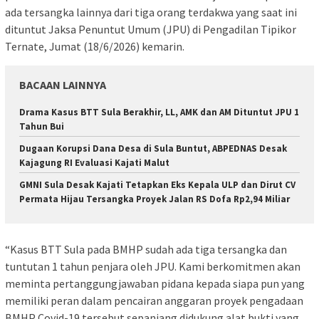
ada tersangka lainnya dari tiga orang terdakwa yang saat ini
dituntut Jaksa Penuntut Umum (JPU) di Pengadilan Tipikor
Ternate, Jumat (18/6/2026) kemarin.
BACAAN LAINNYA
Drama Kasus BTT Sula Berakhir, LL, AMK dan AM Dituntut JPU 1
Tahun Bui
Dugaan Korupsi Dana Desa di Sula Buntut, ABPEDNAS Desak
Kajagung RI Evaluasi Kajati Malut
GMNI Sula Desak Kajati Tetapkan Eks Kepala ULP dan Dirut CV
Permata Hijau Tersangka Proyek Jalan RS Dofa Rp2,94 Miliar
“Kasus BTT Sula pada BMHP sudah ada tiga tersangka dan
tuntutan 1 tahun penjara oleh JPU. Kami berkomitmen akan
meminta pertanggungjawaban pidana kepada siapa pun yang
memiliki peran dalam pencairan anggaran proyek pengadaan
BMHP Covid-19 tersebut sepanjang didukung alat bukti yang