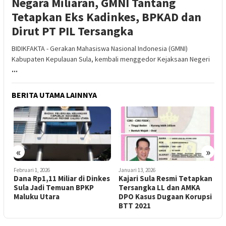
Negara Miliaran, GMNI Tantang
Tetapkan Eks Kadinkes, BPKAD dan
Dirut PT PIL Tersangka
BIDIKFAKTA - Gerakan Mahasiswa Nasional Indonesia (GMNI)
Kabupaten Kepulauan Sula, kembali menggedor Kejaksaan Negeri
...
BERITA UTAMA LAINNYA
N
G
T
s
«
»
K
M
Februari 1, 2026
Januari 13, 2026
Dana Rp1,11 Miliar di Dinkes
Kajari Sula Resmi Tetapkan
Sula Jadi Temuan BPKP
Tersangka LL dan AMKA
Maluku Utara
DPO Kasus Dugaan Korupsi
BTT 2021