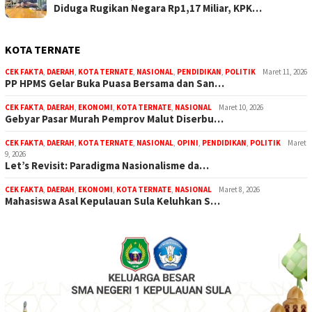
Diduga Rugikan Negara Rp1,17 Miliar, KPK…
KOTA TERNATE
CEK FAKTA
,
DAERAH
,
KOTA TERNATE
,
NASIONAL
,
PENDIDIKAN
,
POLITIK
Maret 11, 2026
PP HPMS Gelar Buka Puasa Bersama dan San…
CEK FAKTA
,
DAERAH
,
EKONOMI
,
KOTA TERNATE
,
NASIONAL
Maret 10, 2026
Gebyar Pasar Murah Pemprov Malut Diserbu…
CEK FAKTA
,
DAERAH
,
KOTA TERNATE
,
NASIONAL
,
OPINI
,
PENDIDIKAN
,
POLITIK
Maret
9, 2026
Let’s Revisit: Paradigma Nasionalisme da…
CEK FAKTA
,
DAERAH
,
EKONOMI
,
KOTA TERNATE
,
NASIONAL
Maret 8, 2026
Mahasiswa Asal Kepulauan Sula Keluhkan S…