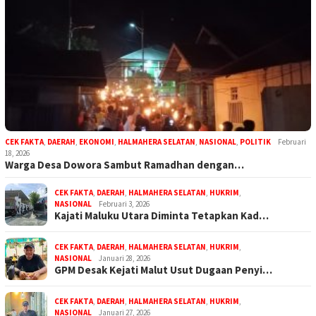
CEK FAKTA
,
DAERAH
,
EKONOMI
,
HALMAHERA SELATAN
,
NASIONAL
,
POLITIK
Februari
18, 2026
Warga Desa Dowora Sambut Ramadhan dengan…
CEK FAKTA
,
DAERAH
,
HALMAHERA SELATAN
,
HUKRIM
,
NASIONAL
Februari 3, 2026
Kajati Maluku Utara Diminta Tetapkan Kad…
CEK FAKTA
,
DAERAH
,
HALMAHERA SELATAN
,
HUKRIM
,
NASIONAL
Januari 28, 2026
GPM Desak Kejati Malut Usut Dugaan Penyi…
CEK FAKTA
,
DAERAH
,
HALMAHERA SELATAN
,
HUKRIM
,
NASIONAL
Januari 27, 2026