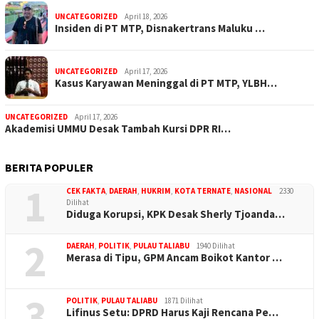
UNCATEGORIZED
April 18, 2026
Insiden di PT MTP, Disnakertrans Maluku …
UNCATEGORIZED
April 17, 2026
Kasus Karyawan Meninggal di PT MTP, YLBH…
UNCATEGORIZED
April 17, 2026
Akademisi UMMU Desak Tambah Kursi DPR RI…
BERITA POPULER
1
CEK FAKTA
,
DAERAH
,
HUKRIM
,
KOTA TERNATE
,
NASIONAL
2330
Dilihat
Diduga Korupsi, KPK Desak Sherly Tjoanda…
2
DAERAH
,
POLITIK
,
PULAU TALIABU
1940 Dilihat
Merasa di Tipu, GPM Ancam Boikot Kantor …
3
POLITIK
,
PULAU TALIABU
1871 Dilihat
Lifinus Setu: DPRD Harus Kaji Rencana Pe…