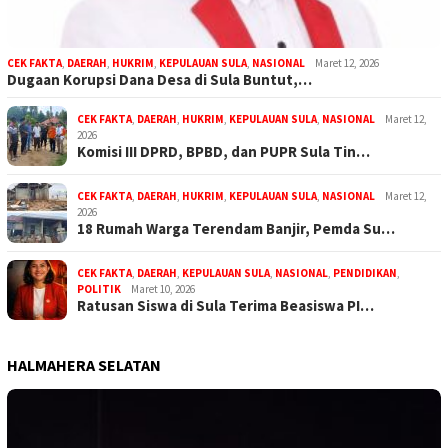
CEK FAKTA
,
DAERAH
,
HUKRIM
,
KEPULAUAN SULA
,
NASIONAL
Maret 12, 2026
Dugaan Korupsi Dana Desa di Sula Buntut,…
CEK FAKTA
,
DAERAH
,
HUKRIM
,
KEPULAUAN SULA
,
NASIONAL
Maret 12,
2026
Komisi III DPRD, BPBD, dan PUPR Sula Tin…
CEK FAKTA
,
DAERAH
,
HUKRIM
,
KEPULAUAN SULA
,
NASIONAL
Maret 12,
2026
18 Rumah Warga Terendam Banjir, Pemda Su…
CEK FAKTA
,
DAERAH
,
KEPULAUAN SULA
,
NASIONAL
,
PENDIDIKAN
,
POLITIK
Maret 10, 2026
Ratusan Siswa di Sula Terima Beasiswa PI…
HALMAHERA SELATAN