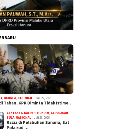
ERBARU
TA
,
HUKRIM
,
NASIONAL
Juli 27, 2026
di Tahan, KPK Diminta Tidak Istime…
CEK FAKTA
,
DAERAH
,
HUKRIM
,
KEPULAUAN
SULA
,
NASIONAL
Juli 26, 2026
Razia di Pelabuhan Sanana, Sat
Polairud …