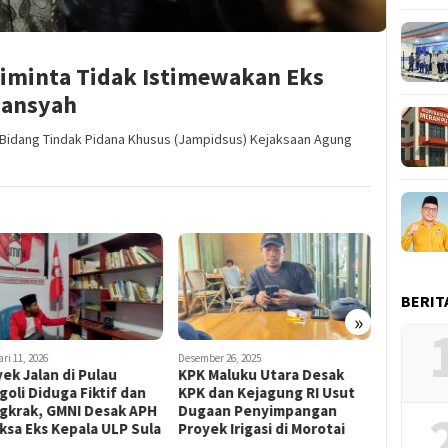
Diminta Tidak Istimewakan Eks
iansyah
Bidang Tindak Pidana Khusus (Jampidsus) Kejaksaan Agung
Oktober 13, 2025
Oktober 1, 20
KPHN Desak KPK Periksa
FORMAPA
Ahmad Purbaya, Pansel
Laporkan
BERIT
Diminta Diskualifikasi dari
Proyek S
»
Calon Dirjen Imigrasi
KPK RI
ber 26, 2025
 Maluku Utara Desak
 dan Kejagung RI Usut
aan Penyimpangan
ek Irigasi di Morotai