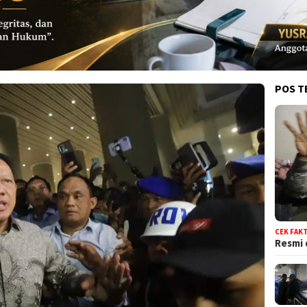
POS T
CEK FAK
Resmi 