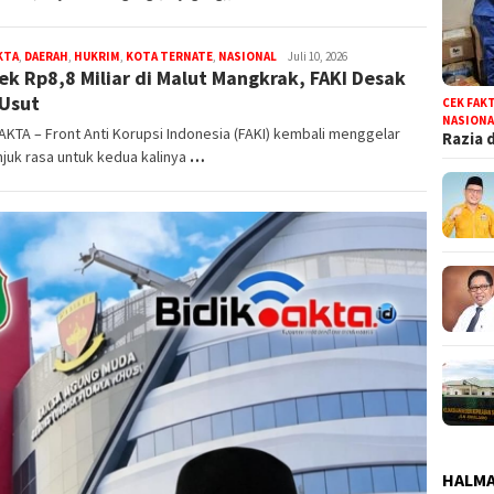
KTA
,
DAERAH
,
HUKRIM
,
KOTA TERNATE
,
NASIONAL
bidikfakta.id
Juli 10, 2026
ek Rp8,8 Miliar di Malut Mangkrak, FAKI Desak
Usut
CEK FAK
NASIONA
AKTA – Front Anti Korupsi Indonesia (FAKI) kembali menggelar
Razia 
njuk rasa untuk kedua kalinya
…
HALMA