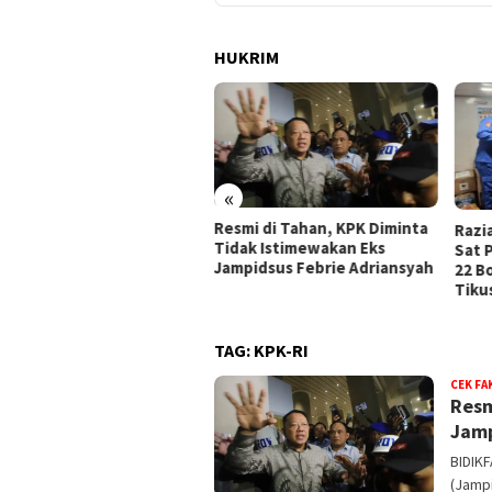
HUKRIM
«
mi di Tahan, KPK Diminta
Tela
Razia di Pelabuhan Sanana,
ak Istimewakan Eks
Kasu
Sat Polairud Polres Sula Sita
pidsus Febrie Adriansyah
Putu
22 Botol Miras Jenis Cap
Tikus
TAG:
KPK-RI
CEK FA
Resm
Jamp
BIDIK
(Jamp