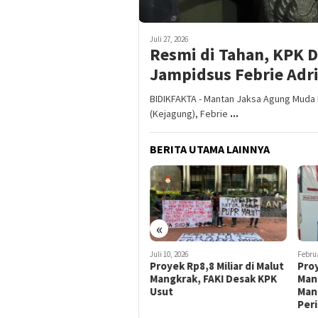
Juli 27, 2026
Resmi di Tahan, KPK 
Jampidsus Febrie Adr
BIDIKFAKTA - Mantan Jaksa Agung Muda 
(Kejagung), Febrie
...
BERITA UTAMA LAINNYA
«
Juli 10, 2026
Februari 11, 2026
Desem
Proyek Rp8,8 Miliar di Malut
Proyek Jalan di Pulau
KPK
Mangkrak, FAKI Desak KPK
Mangoli Diduga Fiktif dan
KPK
Usut
Mangkrak, GMNI Desak APH
Dug
Periksa Eks Kepala ULP Sula
Proy