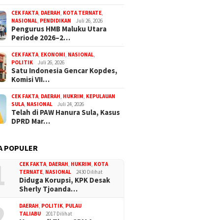
CEK FAKTA
,
DAERAH
,
KOTA TERNATE
,
NASIONAL
,
PENDIDIKAN
Juli 26, 2026
Pengurus HMB Maluku Utara
Periode 2026–2…
CEK FAKTA
,
EKONOMI
,
NASIONAL
,
POLITIK
Juli 26, 2026
Satu Indonesia Gencar Kopdes,
Komisi VII…
CEK FAKTA
,
DAERAH
,
HUKRIM
,
KEPULAUAN
SULA
,
NASIONAL
Juli 24, 2026
Telah di PAW Hanura Sula, Kasus
DPRD Mar…
25
September 23, 2025
S Malut Siap
Praktisi Hukum Desak
 Dugaan Korupsi
Bongkar Aktor Intelektual
A POPULER
ekolah di Sula ke
Korupsi BTT Rp28 Miliar di
Sula
1
CEK FAKTA
,
DAERAH
,
HUKRIM
,
KOTA
TERNATE
,
NASIONAL
2430 Dilihat
Juli 10, 2026
Diduga Korupsi, KPK Desak
Proyek Rp8,8 
Sherly Tjoanda…
Mangkrak, FA
Usut
2
DAERAH
,
POLITIK
,
PULAU
TALIABU
2017 Dilihat