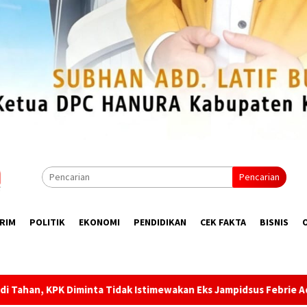
Pencarian
RIM
POLITIK
EKONOMI
PENDIDIKAN
CEK FAKTA
BISNIS
akan Eks Jampidsus Febrie Adriansyah
Razia di Pelabuhan