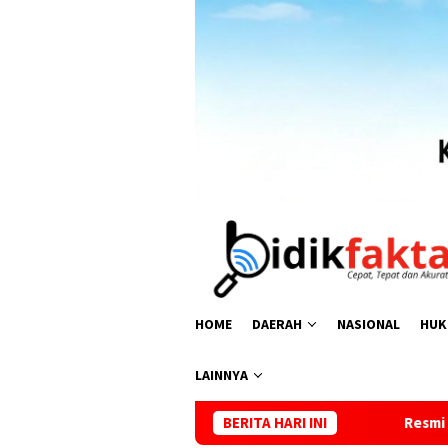
HOME
DAERAH
NASIONAL
HUK
LAINNYA
Resmi di Tahan, KPK Diminta Tidak Istimew
BERITA HARI INI