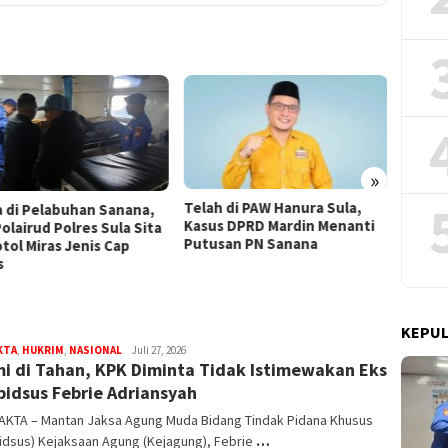
»
h di PAW Hanura Sula,
Jamwas Kejagung: Status
Sakit,
s DPRD Mardin Menanti
Hukum Eks Jampidsus Febrie
sebaga
san PN Sanana
Adriansyah Masih Saksi dalam
Adria
Kasus Dugaan TPPU
KEPUL
KTA
,
HUKRIM
,
NASIONAL
bidikfakta.id
Juli 27, 2026
i di Tahan, KPK Diminta Tidak Istimewakan Eks
idsus Febrie Adriansyah
FAKTA – Mantan Jaksa Agung Muda Bidang Tindak Pidana Khusus
idsus) Kejaksaan Agung (Kejagung), Febrie
…