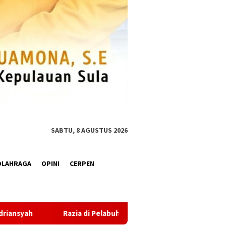
SABTU, 8 AGUSTUS 2026
OLAHRAGA
OPINI
CERPEN
 Sanana, Sat Polairud Polres Sula Sita 22 Botol Miras Jenis Cap Ti