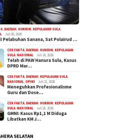
TA
,
DAERAH
,
HUKRIM
,
KEPULAUAN SULA
,
L
Juli 26, 2026
di Pelabuhan Sanana, Sat Polairud …
CEK FAKTA
,
DAERAH
,
HUKRIM
,
KEPULAUAN
SULA
,
NASIONAL
Juli 24, 2026
Telah di PAW Hanura Sula, Kasus
DPRD Mar…
CEK FAKTA
,
DAERAH
,
KEPULAUAN SULA
,
NASIONAL
,
OPINI
Juli 21, 2026
Meneguhkan Profesionalisme
Guru dan Dose…
CEK FAKTA
,
DAERAH
,
HUKRIM
,
KEPULAUAN
SULA
,
NASIONAL
Juli 18, 2026
GMNI: Kasus Rp1,1 M Diduga
Libatkan KM J…
HERA SELATAN