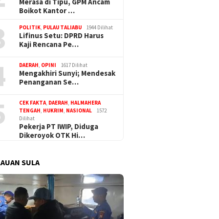
Merasa di Tipu, GPM Ancam
Boikot Kantor …
3
POLITIK
,
PULAU TALIABU
1944 Dilihat
Lifinus Setu: DPRD Harus
Kaji Rencana Pe…
4
DAERAH
,
OPINI
1617 Dilihat
Mengakhiri Sunyi; Mendesak
Penanganan Se…
5
Resmi di Tahan, KPK Diminta
 Hotman Paris Mundur
Razia d
CEK FAKTA
,
DAERAH
,
HALMAHERA
Tidak Istimewakan Eks
i Kuasa Hukum Febrie
Sat Pola
TENGAH
,
HUKRIM
,
NASIONAL
1572
Jampidsus Febrie Adriansyah
nsyah
Dilihat
22 Botol
Pekerja PT IWIP, Diduga
Tikus
Dikeroyok OTK Hi…
AUAN SULA