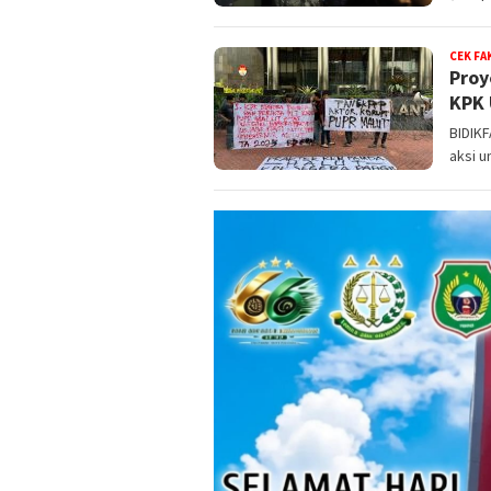
CEK FA
Proy
KPK 
BIDIKF
aksi u