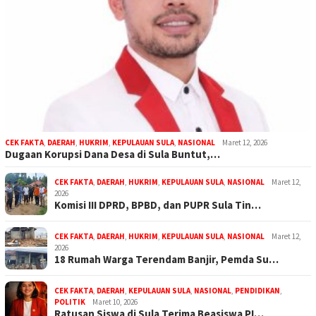
CEK FAKTA
,
DAERAH
,
HUKRIM
,
KEPULAUAN SULA
,
NASIONAL
Maret 12, 2026
Dugaan Korupsi Dana Desa di Sula Buntut,…
CEK FAKTA
,
DAERAH
,
HUKRIM
,
KEPULAUAN SULA
,
NASIONAL
Maret 12,
2026
Komisi III DPRD, BPBD, dan PUPR Sula Tin…
CEK FAKTA
,
DAERAH
,
HUKRIM
,
KEPULAUAN SULA
,
NASIONAL
Maret 12,
2026
18 Rumah Warga Terendam Banjir, Pemda Su…
CEK FAKTA
,
DAERAH
,
KEPULAUAN SULA
,
NASIONAL
,
PENDIDIKAN
,
POLITIK
Maret 10, 2026
Ratusan Siswa di Sula Terima Beasiswa PI…