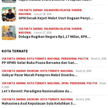
CEK FAKTA
,
DAERAH
,
HALMAHERA SELATAN
,
HUKRIM
,
NASIONAL
Januari 28, 2026
GPM Desak Kejati Malut Usut Dugaan Penyi…
CEK FAKTA
,
DAERAH
,
HALMAHERA SELATAN
,
HUKRIM
,
NASIONAL
Januari 27, 2026
Diduga Rugikan Negara Rp1,17 Miliar, KPK…
KOTA TERNATE
CEK FAKTA
,
DAERAH
,
KOTA TERNATE
,
NASIONAL
,
PENDIDIKAN
,
POLITIK
Maret 11, 2026
PP HPMS Gelar Buka Puasa Bersama dan San…
CEK FAKTA
,
DAERAH
,
EKONOMI
,
KOTA TERNATE
,
NASIONAL
Maret 10, 2026
Gebyar Pasar Murah Pemprov Malut Diserbu…
CEK FAKTA
,
DAERAH
,
KOTA TERNATE
,
NASIONAL
,
OPINI
,
PENDIDIKAN
,
POLITIK
Maret
9, 2026
Let’s Revisit: Paradigma Nasionalisme da…
CEK FAKTA
,
DAERAH
,
EKONOMI
,
KOTA TERNATE
,
NASIONAL
Maret 8, 2026
Mahasiswa Asal Kepulauan Sula Keluhkan S…