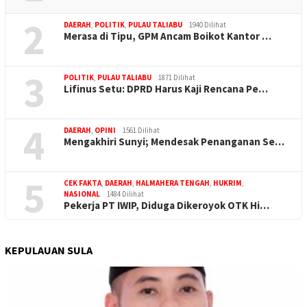
2
DAERAH
,
POLITIK
,
PULAU TALIABU
1940 Dilihat
Merasa di Tipu, GPM Ancam Boikot Kantor …
3
POLITIK
,
PULAU TALIABU
1871 Dilihat
Lifinus Setu: DPRD Harus Kaji Rencana Pe…
4
DAERAH
,
OPINI
1561 Dilihat
Mengakhiri Sunyi; Mendesak Penanganan Se…
5
CEK FAKTA
,
DAERAH
,
HALMAHERA TENGAH
,
HUKRIM
,
NASIONAL
1484 Dilihat
Pekerja PT IWIP, Diduga Dikeroyok OTK Hi…
KEPULAUAN SULA