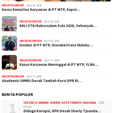
UNCATEGORIZED
April 18, 2026
Kasus Kematian Karyawan di PT MTP, Kapol…
UNCATEGORIZED
April 18, 2026
KKLI STAI Babussalam Sula 2026, Sebanyak…
UNCATEGORIZED
April 18, 2026
Insiden di PT MTP, Disnakertrans Maluku …
UNCATEGORIZED
April 17, 2026
Kasus Karyawan Meninggal di PT MTP, YLBH…
UNCATEGORIZED
April 17, 2026
Akademisi UMMU Desak Tambah Kursi DPR RI…
BERITA POPULER
1
CEK FAKTA
,
DAERAH
,
HUKRIM
,
KOTA TERNATE
,
NASIONAL
2330
Dilihat
Diduga Korupsi, KPK Desak Sherly Tjoanda…