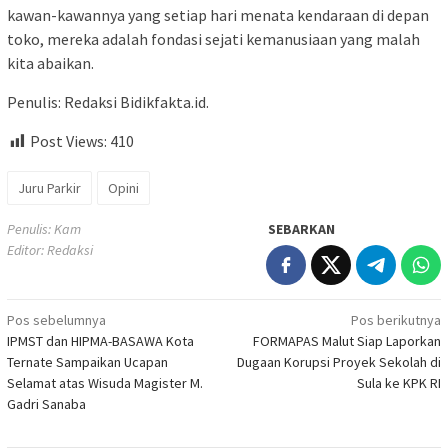
kawan-kawannya yang setiap hari menata kendaraan di depan
toko, mereka adalah fondasi sejati kemanusiaan yang malah
kita abaikan.
Penulis: Redaksi Bidikfakta.id.
Post Views:
410
Juru Parkir
Opini
Penulis: Kam
SEBARKAN
Editor: Redaksi
Navigasi
Pos sebelumnya
Pos berikutnya
IPMST dan HIPMA-BASAWA Kota
FORMAPAS Malut Siap Laporkan
pos
Ternate Sampaikan Ucapan
Dugaan Korupsi Proyek Sekolah di
Selamat atas Wisuda Magister M.
Sula ke KPK RI
Gadri Sanaba