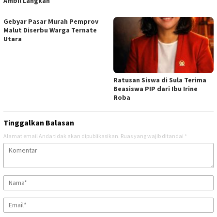
Ambil Langkah
Gebyar Pasar Murah Pemprov
Malut Diserbu Warga Ternate
Utara
Ratusan Siswa di Sula Terima
Beasiswa PIP dari Ibu Irine
Roba
Tinggalkan Balasan
Alamat email Anda tidak akan dipublikasikan.
Ruas yang wajib ditandai
*