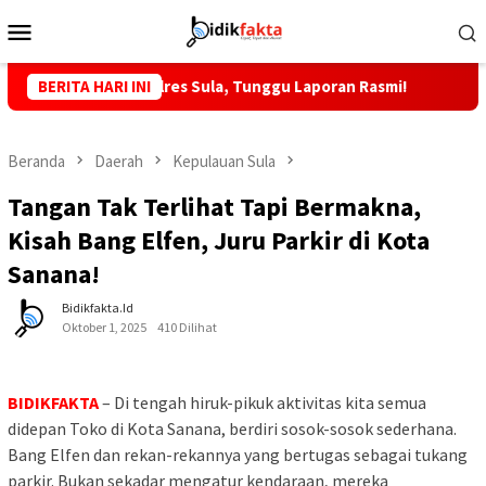
Loncat
Menu
ke
Mobile
konten
T MTP, Kapolres Sula, Tunggu Laporan Rasmi!
BERITA HARI INI
KKLI STAI 
Beranda
Daerah
Kepulauan Sula
Tangan Tak Terlihat Tapi Bermakna,
Kisah Bang Elfen, Juru Parkir di Kota
Sanana!
Bidikfakta.id
Oktober 1, 2025
410 Dilihat
BIDIKFAKTA
– Di tengah hiruk-pikuk aktivitas kita semua
didepan Toko di Kota Sanana, berdiri sosok-sosok sederhana.
Bang Elfen dan rekan-rekannya yang bertugas sebagai tukang
parkir. Bukan sekadar mengatur kendaraan, mereka