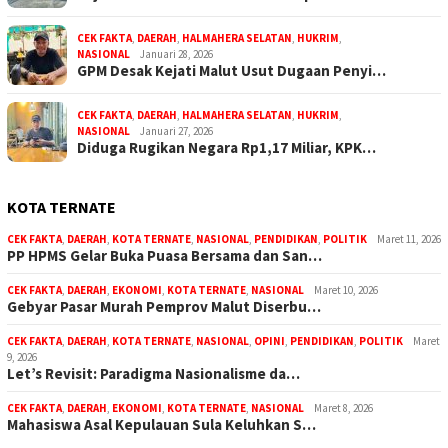
CEK FAKTA
,
DAERAH
,
HALMAHERA SELATAN
,
HUKRIM
,
NASIONAL
Januari 28, 2026
GPM Desak Kejati Malut Usut Dugaan Penyi…
CEK FAKTA
,
DAERAH
,
HALMAHERA SELATAN
,
HUKRIM
,
NASIONAL
Januari 27, 2026
Diduga Rugikan Negara Rp1,17 Miliar, KPK…
KOTA TERNATE
CEK FAKTA
,
DAERAH
,
KOTA TERNATE
,
NASIONAL
,
PENDIDIKAN
,
POLITIK
Maret 11, 2026
PP HPMS Gelar Buka Puasa Bersama dan San…
CEK FAKTA
,
DAERAH
,
EKONOMI
,
KOTA TERNATE
,
NASIONAL
Maret 10, 2026
Gebyar Pasar Murah Pemprov Malut Diserbu…
CEK FAKTA
,
DAERAH
,
KOTA TERNATE
,
NASIONAL
,
OPINI
,
PENDIDIKAN
,
POLITIK
Maret
9, 2026
Let’s Revisit: Paradigma Nasionalisme da…
CEK FAKTA
,
DAERAH
,
EKONOMI
,
KOTA TERNATE
,
NASIONAL
Maret 8, 2026
Mahasiswa Asal Kepulauan Sula Keluhkan S…