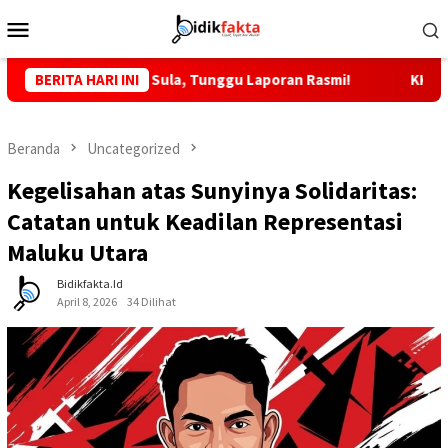
Loncat
Menu
ke
Mobile
konten
apolres Sula, Tunggu Laporan Rasmi!
BERITA HARI INI
KKLI STAI Babussal
Beranda
Uncategorized
Kegelisahan atas Sunyinya Solidaritas:
Catatan untuk Keadilan Representasi
Maluku Utara
Bidikfakta.id
April 8, 2026
34 Dilihat