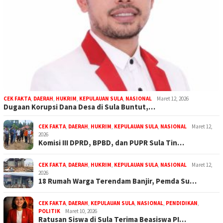
CEK FAKTA
,
DAERAH
,
HUKRIM
,
KEPULAUAN SULA
,
NASIONAL
Maret 12, 2026
Dugaan Korupsi Dana Desa di Sula Buntut,…
CEK FAKTA
,
DAERAH
,
HUKRIM
,
KEPULAUAN SULA
,
NASIONAL
Maret 12,
2026
Komisi III DPRD, BPBD, dan PUPR Sula Tin…
CEK FAKTA
,
DAERAH
,
HUKRIM
,
KEPULAUAN SULA
,
NASIONAL
Maret 12,
2026
18 Rumah Warga Terendam Banjir, Pemda Su…
CEK FAKTA
,
DAERAH
,
KEPULAUAN SULA
,
NASIONAL
,
PENDIDIKAN
,
POLITIK
Maret 10, 2026
Ratusan Siswa di Sula Terima Beasiswa PI…