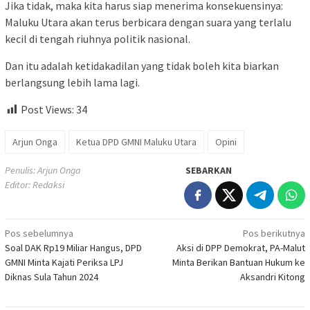
Jika tidak, maka kita harus siap menerima konsekuensinya:
Maluku Utara akan terus berbicara dengan suara yang terlalu
kecil di tengah riuhnya politik nasional.
Dan itu adalah ketidakadilan yang tidak boleh kita biarkan
berlangsung lebih lama lagi.
Post Views:
34
Arjun Onga
Ketua DPD GMNI Maluku Utara
Opini
Penulis: Arjun Onga
SEBARKAN
Editor: Redaksi
Navigasi
Pos sebelumnya
Pos berikutnya
Soal DAK Rp19 Miliar Hangus, DPD
Aksi di DPP Demokrat, PA-Malut
pos
GMNI Minta Kajati Periksa LPJ
Minta Berikan Bantuan Hukum ke
Diknas Sula Tahun 2024
Aksandri Kitong