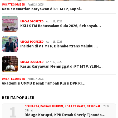
UNCATEGORIZED
April 18, 2026
Kasus Kematian Karyawan di PT MTP, Kapol…
UNCATEGORIZED
April 18, 2026
KKLI STAI Babussalam Sula 2026, Sebanyak…
UNCATEGORIZED
April 18, 2026
Insiden di PT MTP, Disnakertrans Maluku …
UNCATEGORIZED
April 17, 2026
Kasus Karyawan Meninggal di PT MTP, YLBH…
UNCATEGORIZED
April 17, 2026
Akademisi UMMU Desak Tambah Kursi DPR RI…
BERITA POPULER
1
CEK FAKTA
,
DAERAH
,
HUKRIM
,
KOTA TERNATE
,
NASIONAL
2330
Dilihat
Diduga Korupsi, KPK Desak Sherly Tjoanda…