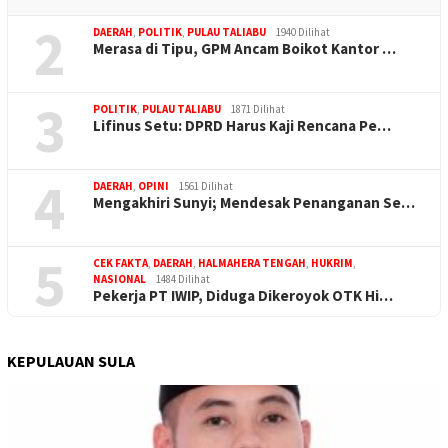
2
DAERAH
,
POLITIK
,
PULAU TALIABU
1940 Dilihat
Merasa di Tipu, GPM Ancam Boikot Kantor …
3
POLITIK
,
PULAU TALIABU
1871 Dilihat
Lifinus Setu: DPRD Harus Kaji Rencana Pe…
4
DAERAH
,
OPINI
1561 Dilihat
Mengakhiri Sunyi; Mendesak Penanganan Se…
5
CEK FAKTA
,
DAERAH
,
HALMAHERA TENGAH
,
HUKRIM
,
NASIONAL
1484 Dilihat
Pekerja PT IWIP, Diduga Dikeroyok OTK Hi…
KEPULAUAN SULA