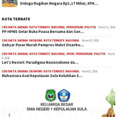
Diduga Rugikan Negara Rp1,17 Miliar, KPK…
KOTA TERNATE
CEK FAKTA
,
DAERAH
,
KOTA TERNATE
,
NASIONAL
,
PENDIDIKAN
,
POLITIK
Maret 11, 2026
PP HPMS Gelar Buka Puasa Bersama dan San…
CEK FAKTA
,
DAERAH
,
EKONOMI
,
KOTA TERNATE
,
NASIONAL
Maret 10, 2026
Gebyar Pasar Murah Pemprov Malut Diserbu…
CEK FAKTA
,
DAERAH
,
KOTA TERNATE
,
NASIONAL
,
OPINI
,
PENDIDIKAN
,
POLITIK
Maret
9, 2026
Let’s Revisit: Paradigma Nasionalisme da…
CEK FAKTA
,
DAERAH
,
EKONOMI
,
KOTA TERNATE
,
NASIONAL
Maret 8, 2026
Mahasiswa Asal Kepulauan Sula Keluhkan S…