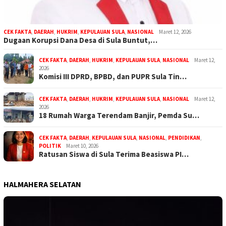
CEK FAKTA
,
DAERAH
,
HUKRIM
,
KEPULAUAN SULA
,
NASIONAL
Maret 12, 2026
Dugaan Korupsi Dana Desa di Sula Buntut,…
CEK FAKTA
,
DAERAH
,
HUKRIM
,
KEPULAUAN SULA
,
NASIONAL
Maret 12,
2026
Komisi III DPRD, BPBD, dan PUPR Sula Tin…
CEK FAKTA
,
DAERAH
,
HUKRIM
,
KEPULAUAN SULA
,
NASIONAL
Maret 12,
2026
18 Rumah Warga Terendam Banjir, Pemda Su…
CEK FAKTA
,
DAERAH
,
KEPULAUAN SULA
,
NASIONAL
,
PENDIDIKAN
,
POLITIK
Maret 10, 2026
Ratusan Siswa di Sula Terima Beasiswa PI…
HALMAHERA SELATAN