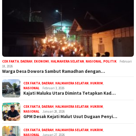
CEK FAKTA
,
DAERAH
,
EKONOMI
,
HALMAHERA SELATAN
,
NASIONAL
,
POLITIK
Februari
18, 2026
Warga Desa Dowora Sambut Ramadhan dengan…
CEK FAKTA
,
DAERAH
,
HALMAHERA SELATAN
,
HUKRIM
,
NASIONAL
Februari 3, 2026
Kajati Maluku Utara Diminta Tetapkan Kad…
CEK FAKTA
,
DAERAH
,
HALMAHERA SELATAN
,
HUKRIM
,
NASIONAL
Januari 28, 2026
GPM Desak Kejati Malut Usut Dugaan Penyi…
CEK FAKTA
,
DAERAH
,
HALMAHERA SELATAN
,
HUKRIM
,
NASIONAL
Januari 27, 2026