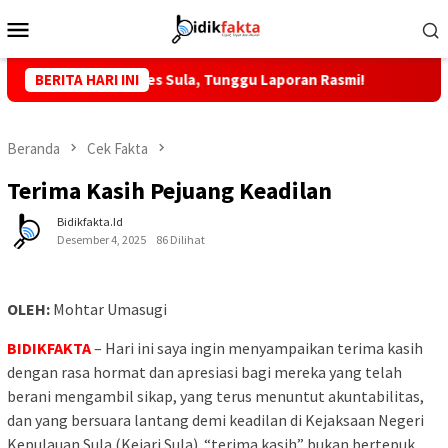
Loncat
Menu
ke
Mobile
konten
P, Kapolres Sula, Tunggu Laporan Rasmi!
BERITA HARI INI
KKLI STAI Babu
Beranda
Cek Fakta
Terima Kasih Pejuang Keadilan
Bidikfakta.id
Desember 4, 2025
86 Dilihat
OLEH:
Mohtar Umasugi
BIDIKFAKTA
– Hari ini saya ingin menyampaikan terima kasih
dengan rasa hormat dan apresiasi bagi mereka yang telah
berani mengambil sikap, yang terus menuntut akuntabilitas,
dan yang bersuara lantang demi keadilan di Kejaksaan Negeri
Kepulauan Sula (Kejari Sula). “terima kasih” bukan bertepuk