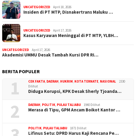
UNCATEGORIZED
April 18, 2026
Insiden di PT MTP, Disnakertrans Maluku …
UNCATEGORIZED
April 17, 2026
Kasus Karyawan Meninggal di PT MTP, YLBH…
UNCATEGORIZED
April 17, 2026
Akademisi UMMU Desak Tambah Kursi DPR RI…
BERITA POPULER
1
CEK FAKTA
,
DAERAH
,
HUKRIM
,
KOTA TERNATE
,
NASIONAL
2330
Dilihat
Diduga Korupsi, KPK Desak Sherly Tjoanda…
2
DAERAH
,
POLITIK
,
PULAU TALIABU
1940 Dilihat
Merasa di Tipu, GPM Ancam Boikot Kantor …
3
POLITIK
,
PULAU TALIABU
1871 Dilihat
Lifinus Setu: DPRD Harus Kaji Rencana Pe…