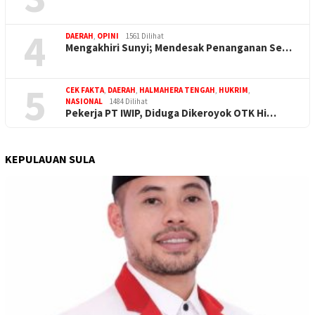
4
DAERAH
,
OPINI
1561 Dilihat
Mengakhiri Sunyi; Mendesak Penanganan Se…
5
CEK FAKTA
,
DAERAH
,
HALMAHERA TENGAH
,
HUKRIM
,
NASIONAL
1484 Dilihat
Pekerja PT IWIP, Diduga Dikeroyok OTK Hi…
KEPULAUAN SULA