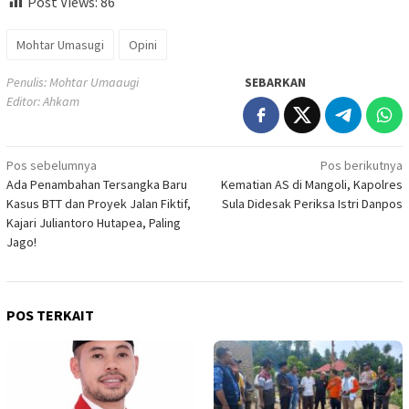
Post Views:
86
Mohtar Umasugi
Opini
Penulis: Mohtar Umaaugi
SEBARKAN
Editor: Ahkam
Navigasi
Pos sebelumnya
Pos berikutnya
Ada Penambahan Tersangka Baru
Kematian AS di Mangoli, Kapolres
pos
Kasus BTT dan Proyek Jalan Fiktif,
Sula Didesak Periksa Istri Danpos
Kajari Juliantoro Hutapea, Paling
Jago!
POS TERKAIT