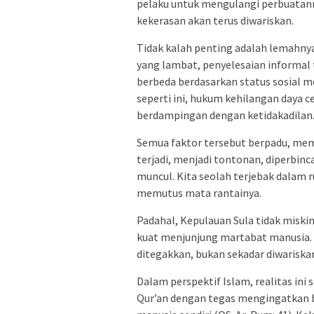
pelaku untuk mengulangi perbuatanny
kekerasan akan terus diwariskan.
Tidak kalah penting adalah lemahny
yang lambat, penyelesaian informal 
berbeda berdasarkan status sosial m
seperti ini, hukum kehilangan daya 
berdampingan dengan ketidakadilan
Semua faktor tersebut berpadu, mem
terjadi, menjadi tontonan, diperbinc
muncul. Kita seolah terjebak dalam r
memutus mata rantainya.
Padahal, Kepulauan Sula tidak miskin 
kuat menjunjung martabat manusia. Na
ditegakkan, bukan sekadar diwariska
Dalam perspektif Islam, realitas in
Qur’an dengan tegas mengingatkan b