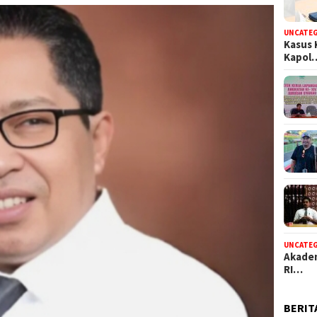
UNCATE
Kasus 
Kapol
UNCATE
Akadem
RI…
BERIT