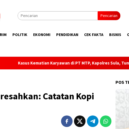
Pencarian
RIM
POLITIK
EKONOMI
PENDIDIKAN
CEK FAKTA
BISNIS
atian Karyawan di PT MTP, Kapolres Sula, Tunggu Laporan Rasmi!
POS T
resahkan: Catatan Kopi