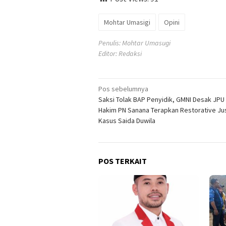
Mohtar Umasigi
Opini
Penulis: Mohtar Umasugi
Editor: Redaksi
Navigasi
Pos sebelumnya
Saksi Tolak BAP Penyidik, GMNI Desak JPU
pos
Hakim PN Sanana Terapkan Restorative Ju
Kasus Saida Duwila
POS TERKAIT