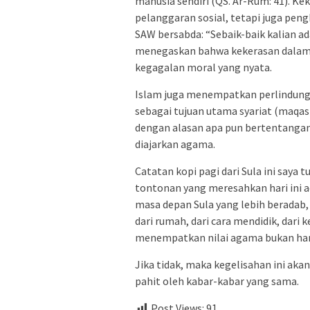
manusia sendiri (QS. Ar-Rum: 41). Ke
pelanggaran sosial, tetapi juga pe
SAW bersabda: “Sebaik-baik kalian ad
menegaskan bahwa kekerasan dalam 
kegagalan moral yang nyata.
Islam juga menempatkan perlindung
sebagai tujuan utama syariat (maqa
dengan alasan apa pun bertentangan
diajarkan agama.
Catatan kopi pagi dari Sula ini saya
tontonan yang meresahkan hari ini ad
masa depan Sula yang lebih beradab,
dari rumah, dari cara mendidik, dari 
menempatkan nilai agama bukan hanya
Jika tidak, maka kegelisahan ini akan
pahit oleh kabar-kabar yang sama.
Post Views:
91