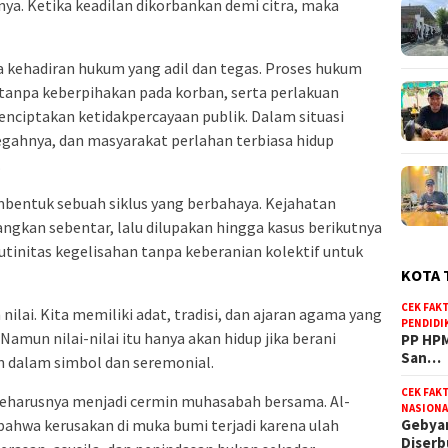
a. Ketika keadilan dikorbankan demi citra, maka
a kehadiran hukum yang adil dan tegas. Proses hukum
tanpa keberpihakan pada korban, serta perlakuan
enciptakan ketidakpercayaan publik. Dalam situasi
cegahnya, dan masyarakat perlahan terbiasa hidup
.
bentuk sebuah siklus yang berbahaya. Kejahatan
angkan sebentar, lalu dilupakan hingga kasus berikutnya
utinitas kegelisahan tanpa keberanian kolektif untuk
KOTA 
CEK FAK
nilai. Kita memiliki adat, tradisi, dan ajaran agama yang
PENDIDI
mun nilai-nilai itu hanya akan hidup jika berani
PP HPM
San…
n dalam simbol dan seremonial.
CEK FAK
i seharusnya menjadi cermin muhasabah bersama. Al-
NASIONA
ahwa kerusakan di muka bumi terjadi karena ulah
Gebyar
Diser