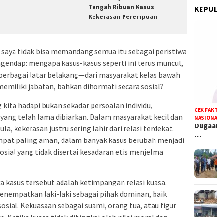
Tengah Ribuan Kasus
KEPUL
Kekerasan Perempuan
, saya tidak bisa memandang semua itu sebagai peristiwa
ngendap: mengapa kasus-kasus seperti ini terus muncul,
berbagai latar belakang—dari masyarakat kelas bawah
emiliki jabatan, bahkan dihormati secara sosial?
kita hadapi bukan sekadar persoalan individu,
CEK FAK
yang telah lama dibiarkan. Dalam masyarakat kecil dan
NASIONA
Dugaan
a, kekerasan justru sering lahir dari relasi terdekat.
…
mpat paling aman, dalam banyak kasus berubah menjadi
osial yang tidak disertai kesadaran etis menjelma
a kasus tersebut adalah ketimpangan relasi kuasa.
enempatkan laki-laki sebagai pihak dominan, baik
ial. Kekuasaan sebagai suami, orang tua, atau figur
. Ketika kuasa tidak dibingkai oleh nilai moral dan