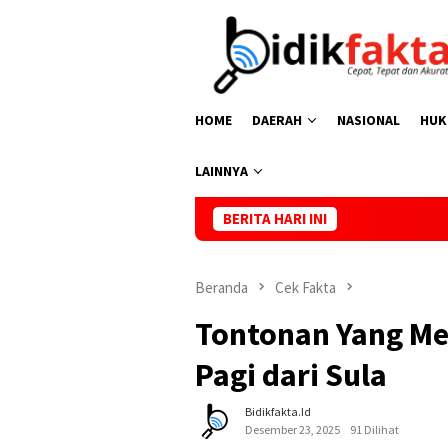
Loncat
ke
konten
HOME
DAERAH
NASIONAL
HUK
LAINNYA
BERITA HARI INI
Kasus Kem
Beranda
Cek Fakta
Tontonan Yang Me
Pagi dari Sula
Bidikfakta.id
Desember 23, 2025
91 Dilihat