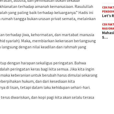
kerasan, asusila, dan penindasan bukan sekadar
ngkhianatan terhadap amanah kemanusiaan. Rasulullah
CEK FAK
PENDIDI
alah yang paling baik terhadap keluarganya.” Hadis ini
Let’s 
rumah tangga bukan urusan privat semata, melainkan
CEK FAK
NASIONA
Mahasi
an terhadap jiwa, kehormatan, dan martabat manusia
S…
shid syariah). Maka, membiarkan kekerasan berlangsung
 langsung dengan nilai keadilan dan rahmah yang
 tutup dengan harapan sekaligus peringatan. Bahwa
alah peringatan keras bagi kita semua. Jika kita ingin
 maka keberanian untuk berubah harus dimulai sekarang
keberpihakan hukum, dan dari kesediaan kita
 di lisan, tetapi dalam laku kehidupan sehari-hari.
 terus diwariskan, dan kopi pagi kita akan selalu terasa