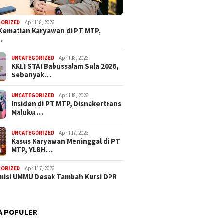
GORIZED
April 18, 2026
Kematian Karyawan di PT MTP,
…
UNCATEGORIZED
April 18, 2026
KKLI STAI Babussalam Sula 2026,
Sebanyak…
UNCATEGORIZED
April 18, 2026
Insiden di PT MTP, Disnakertrans
Maluku …
UNCATEGORIZED
April 17, 2026
Kasus Karyawan Meninggal di PT
MTP, YLBH…
GORIZED
April 17, 2026
isi UMMU Desak Tambah Kursi DPR
A POPULER