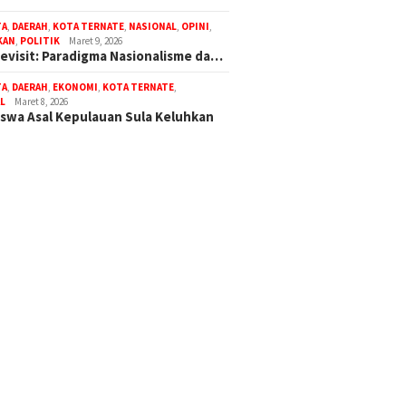
TA
,
DAERAH
,
KOTA TERNATE
,
NASIONAL
,
OPINI
,
KAN
,
POLITIK
Maret 9, 2026
Revisit: Paradigma Nasionalisme da…
TA
,
DAERAH
,
EKONOMI
,
KOTA TERNATE
,
L
Maret 8, 2026
swa Asal Kepulauan Sula Keluhkan