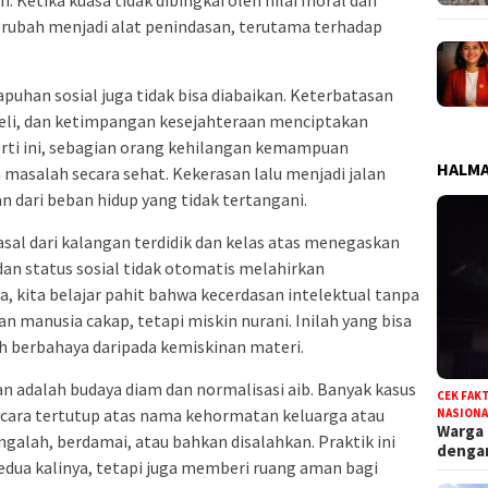
rubah menjadi alat penindasan, terutama terhadap
apuhan sosial juga tidak bisa diabaikan. Keterbatasan
beli, dan ketimpangan kesejahteraan menciptakan
perti ini, sebagian orang kehilangan kemampuan
HALMA
asalah secara sehat. Kekerasan lalu menjadi jalan
n dari beban hidup yang tidak tertangani.
sal dari kalangan terdidik dan kelas atas menegaskan
dan status sosial tidak otomatis melahirkan
, kita belajar pahit bahwa kecerdasan intelektual tanpa
n manusia cakap, tetapi miskin nurani. Inilah yang bisa
ih berbahaya daripada kemiskinan materi.
 adalah budaya diam dan normalisasi aib. Banyak kasus
CEK FAK
secara tertutup atas nama kehormatan keluarga atau
NASIONA
Warga
alah, berdamai, atau bahkan disalahkan. Praktik ini
deng
edua kalinya, tetapi juga memberi ruang aman bagi