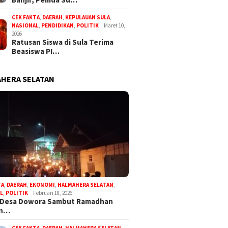
CEK FAKTA
,
DAERAH
,
KEPULAUAN SULA
,
NASIONAL
,
PENDIDIKAN
,
POLITIK
Maret 10,
2026
Ratusan Siswa di Sula Terima
Beasiswa PI…
HERA SELATAN
TA
,
DAERAH
,
EKONOMI
,
HALMAHERA SELATAN
,
L
,
POLITIK
Februari 18, 2026
 Desa Dowora Sambut Ramadhan
an…