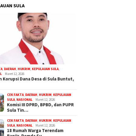
AUAN SULA
TA
,
DAERAH
,
HUKRIM
,
KEPULAUAN SULA
,
L
Maret 12, 2026
 Korupsi Dana Desa di Sula Buntut,
CEK FAKTA
,
DAERAH
,
HUKRIM
,
KEPULAUAN
SULA
,
NASIONAL
Maret 12, 2026
Komisi III DPRD, BPBD, dan PUPR
Sula Tin…
CEK FAKTA
,
DAERAH
,
HUKRIM
,
KEPULAUAN
SULA
,
NASIONAL
Maret 12, 2026
18 Rumah Warga Terendam
Banjir, Pemda Su…