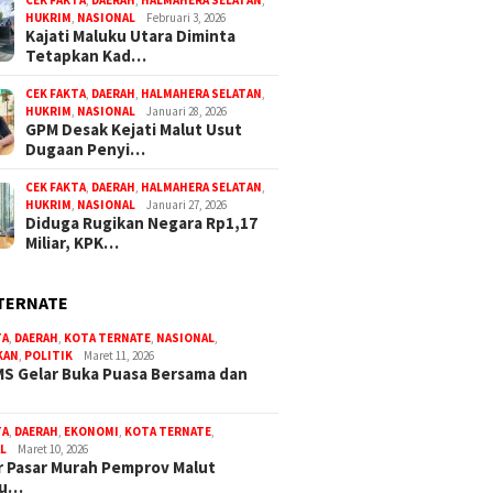
CEK FAKTA
,
DAERAH
,
HALMAHERA SELATAN
,
HUKRIM
,
NASIONAL
Februari 3, 2026
Kajati Maluku Utara Diminta
Tetapkan Kad…
CEK FAKTA
,
DAERAH
,
HALMAHERA SELATAN
,
HUKRIM
,
NASIONAL
Januari 28, 2026
GPM Desak Kejati Malut Usut
Dugaan Penyi…
CEK FAKTA
,
DAERAH
,
HALMAHERA SELATAN
,
HUKRIM
,
NASIONAL
Januari 27, 2026
Diduga Rugikan Negara Rp1,17
Miliar, KPK…
TERNATE
TA
,
DAERAH
,
KOTA TERNATE
,
NASIONAL
,
KAN
,
POLITIK
Maret 11, 2026
S Gelar Buka Puasa Bersama dan
TA
,
DAERAH
,
EKONOMI
,
KOTA TERNATE
,
L
Maret 10, 2026
 Pasar Murah Pemprov Malut
bu…