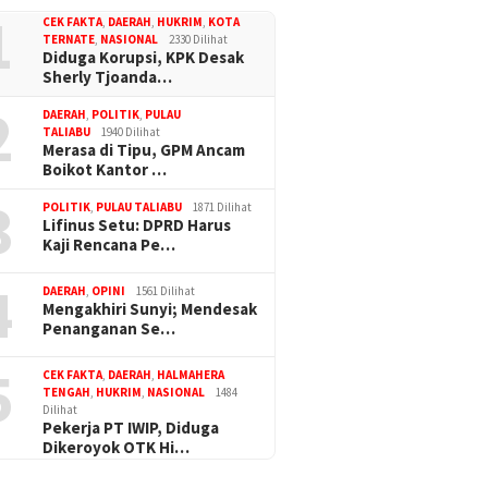
1
CEK FAKTA
,
DAERAH
,
HUKRIM
,
KOTA
TERNATE
,
NASIONAL
2330 Dilihat
Diduga Korupsi, KPK Desak
Sherly Tjoanda…
2
DAERAH
,
POLITIK
,
PULAU
TALIABU
1940 Dilihat
Merasa di Tipu, GPM Ancam
Boikot Kantor …
3
POLITIK
,
PULAU TALIABU
1871 Dilihat
Lifinus Setu: DPRD Harus
Kaji Rencana Pe…
4
DAERAH
,
OPINI
1561 Dilihat
Mengakhiri Sunyi; Mendesak
Penanganan Se…
5
CEK FAKTA
,
DAERAH
,
HALMAHERA
TENGAH
,
HUKRIM
,
NASIONAL
1484
Dilihat
Pekerja PT IWIP, Diduga
Dikeroyok OTK Hi…