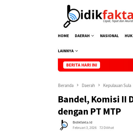
Loncat
ke
konten
HOME
DAERAH
NASIONAL
HUK
LAINNYA
BERITA HARI INI
Kasus Kematian
Beranda
Daerah
Kepulauan Sula
Bandel, Komisi II
dengan PT MTP
Bidikfakta.id
Februari 3, 2026
72 Dilihat