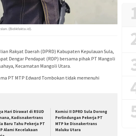
slan. (Bidikfakta.id).
alian Rakyat Daerah (DPRD) Kabupaten Kepulauan Sula,
pat Dengar Pendapat (RDP) bersama pihak PT Mangoli
sahaya, Kecamatan Mangoli Utara.
utama PT MTP Edward Tombokan tidak memenuhi
ga Hari Dirawat di RSUD
Komisi II DPRD Sula Dorong
nana, Kadisnakertrans
Perlindungan Pekerja PT
la Baru Tahu Pekerja PT
MTP ke Disnakertrans
P Alami Kecelakaan
Maluku Utara
rja