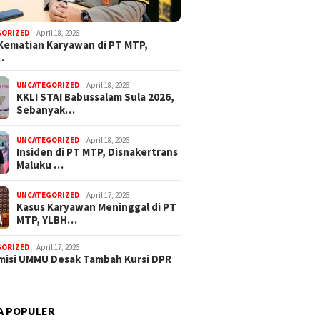
GORIZED
April 18, 2026
Kematian Karyawan di PT MTP,
…
UNCATEGORIZED
April 18, 2026
KKLI STAI Babussalam Sula 2026,
Sebanyak…
UNCATEGORIZED
April 18, 2026
Insiden di PT MTP, Disnakertrans
Maluku …
UNCATEGORIZED
April 17, 2026
Kasus Karyawan Meninggal di PT
MTP, YLBH…
GORIZED
April 17, 2026
isi UMMU Desak Tambah Kursi DPR
A POPULER