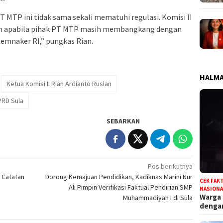
 MTP ini tidak sama sekali mematuhi regulasi. Komisi II
an apabila pihak PT MTP masih membangkang dengan
Kemnaker RI,” pungkas Rian.
HALMA
Ketua Komisi II Rian Ardianto Ruslan
PRD Sula
SEBARKAN
Pos berikutnya
 Catatan
Dorong Kemajuan Pendidikan, Kadiknas Marini Nur
CEK FAK
Ali Pimpin Verifikasi Faktual Pendirian SMP
NASIONA
Warga
Muhammadiyah I di Sula
deng