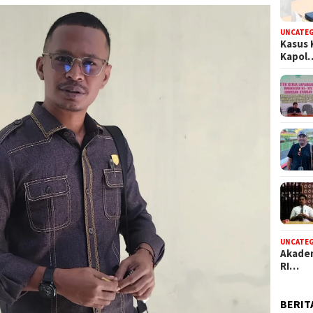
UNCATE
Kasus 
Kapol
UNCATE
Akadem
RI…
BERIT