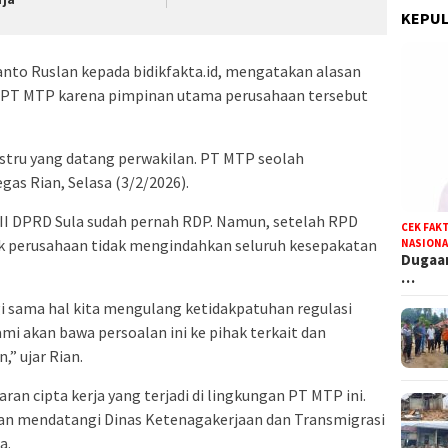
KEPUL
ianto Ruslan kepada bidikfakta.id, mengatakan alasan
PT MTP karena pimpinan utama perusahaan tersebut
ustru yang datang perwakilan. PT MTP seolah
as Rian, Selasa (3/2/2026).
II DPRD Sula sudah pernah RDP. Namun, setelah RPD
CEK FAK
ak perusahaan tidak mengindahkan seluruh kesepakatan
NASIONA
Dugaan
…
agi sama hal kita mengulang ketidakpatuhan regulasi
mi akan bawa persoalan ini ke pihak terkait dan
” ujar Rian.
an cipta kerja yang terjadi di lingkungan PT MTP ini.
an mendatangi Dinas Ketenagakerjaan dan Transmigrasi
a.