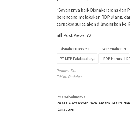
“Sayangnya baik Disnakertrans dan PT
berencana melakukan RDP ulang, d
terpaksa surat akan dilayangkan ke 
Post Views:
72
Disnakertrans Malut
Kemenaker RI
PT MTP Falabisahaya
RDP Komisi II D
Penulis: Tim
Editor: Redaksi
Navigasi
Pos sebelumnya
Reses Alexsander Paka: Antara Realita dan
pos
Konstituen