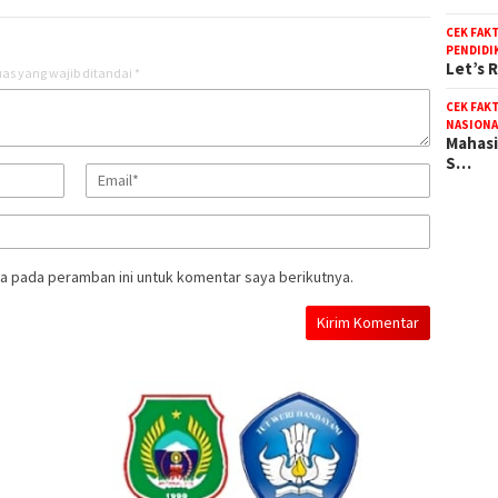
CEK FAK
PENDIDI
Let’s 
as yang wajib ditandai
*
CEK FAK
NASIONA
Mahasi
S…
a pada peramban ini untuk komentar saya berikutnya.