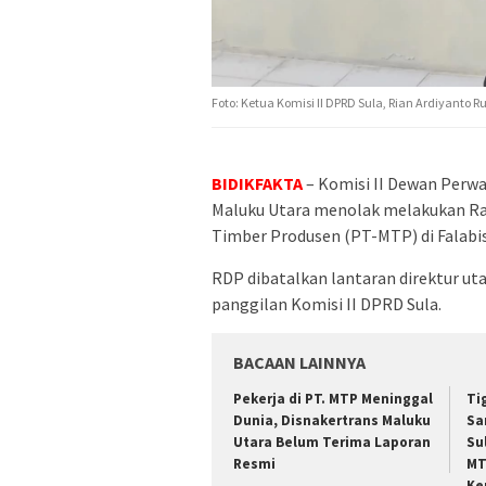
Foto: Ketua Komisi II DPRD Sula, Rian Ardiyanto Ru
BIDIKFAKTA
– Komisi II Dewan Perw
Maluku Utara menolak melakukan Ra
Timber Produsen (PT-MTP) di Falabi
RDP dibatalkan lantaran direktur 
panggilan Komisi II DPRD Sula.
BACAAN LAINNYA
Pekerja di PT. MTP Meninggal
Ti
Dunia, Disnakertrans Maluku
Sa
Utara Belum Terima Laporan
Su
Resmi
MT
Ke