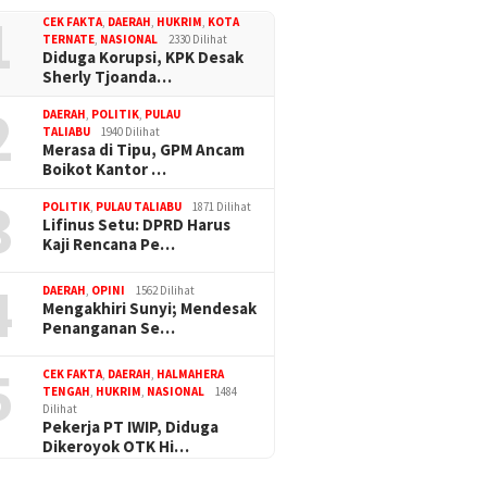
1
CEK FAKTA
,
DAERAH
,
HUKRIM
,
KOTA
TERNATE
,
NASIONAL
2330 Dilihat
Diduga Korupsi, KPK Desak
Sherly Tjoanda…
2
DAERAH
,
POLITIK
,
PULAU
TALIABU
1940 Dilihat
Merasa di Tipu, GPM Ancam
Boikot Kantor …
3
POLITIK
,
PULAU TALIABU
1871 Dilihat
Lifinus Setu: DPRD Harus
Kaji Rencana Pe…
4
DAERAH
,
OPINI
1562 Dilihat
Mengakhiri Sunyi; Mendesak
Penanganan Se…
5
CEK FAKTA
,
DAERAH
,
HALMAHERA
TENGAH
,
HUKRIM
,
NASIONAL
1484
Dilihat
Pekerja PT IWIP, Diduga
Dikeroyok OTK Hi…