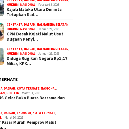
CEK FAKTA
,
DAERAH
,
HALMAHERA SELATAN
,
HUKRIM
,
NASIONAL
Februari 3, 2026
Kajati Maluku Utara Diminta
Tetapkan Kad…
CEK FAKTA
,
DAERAH
,
HALMAHERA SELATAN
,
HUKRIM
,
NASIONAL
Januari 28, 2026
GPM Desak Kejati Malut Usut
Dugaan Penyi…
CEK FAKTA
,
DAERAH
,
HALMAHERA SELATAN
,
HUKRIM
,
NASIONAL
Januari 27, 2026
Diduga Rugikan Negara Rp1,17
Miliar, KPK…
TERNATE
TA
,
DAERAH
,
KOTA TERNATE
,
NASIONAL
,
KAN
,
POLITIK
Maret 11, 2026
S Gelar Buka Puasa Bersama dan
TA
,
DAERAH
,
EKONOMI
,
KOTA TERNATE
,
L
Maret 10, 2026
 Pasar Murah Pemprov Malut
bu…