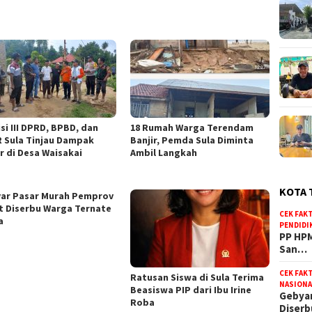
si III DPRD, BPBD, dan
18 Rumah Warga Terendam
 Sula Tinjau Dampak
Banjir, Pemda Sula Diminta
r di Desa Waisakai
Ambil Langkah
KOTA 
ar Pasar Murah Pemprov
t Diserbu Warga Ternate
CEK FAK
a
PENDIDI
PP HPM
San…
CEK FAK
Ratusan Siswa di Sula Terima
NASIONA
Beasiswa PIP dari Ibu Irine
Gebyar
Roba
Diser