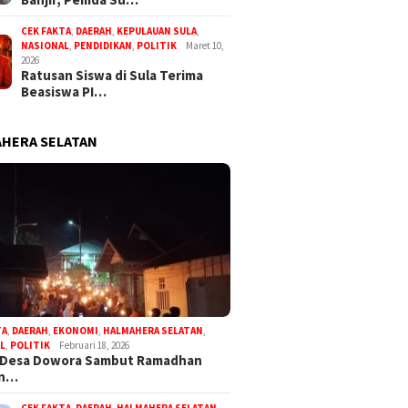
CEK FAKTA
,
DAERAH
,
KEPULAUAN SULA
,
NASIONAL
,
PENDIDIKAN
,
POLITIK
Maret 10,
2026
Ratusan Siswa di Sula Terima
Beasiswa PI…
HERA SELATAN
TA
,
DAERAH
,
EKONOMI
,
HALMAHERA SELATAN
,
L
,
POLITIK
Februari 18, 2026
 Desa Dowora Sambut Ramadhan
an…