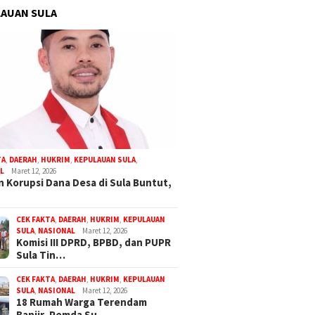
AUAN SULA
TA
,
DAERAH
,
HUKRIM
,
KEPULAUAN SULA
,
L
Maret 12, 2026
 Korupsi Dana Desa di Sula Buntut,
CEK FAKTA
,
DAERAH
,
HUKRIM
,
KEPULAUAN
SULA
,
NASIONAL
Maret 12, 2026
Komisi III DPRD, BPBD, dan PUPR
Sula Tin…
CEK FAKTA
,
DAERAH
,
HUKRIM
,
KEPULAUAN
SULA
,
NASIONAL
Maret 12, 2026
18 Rumah Warga Terendam
Banjir, Pemda Su…