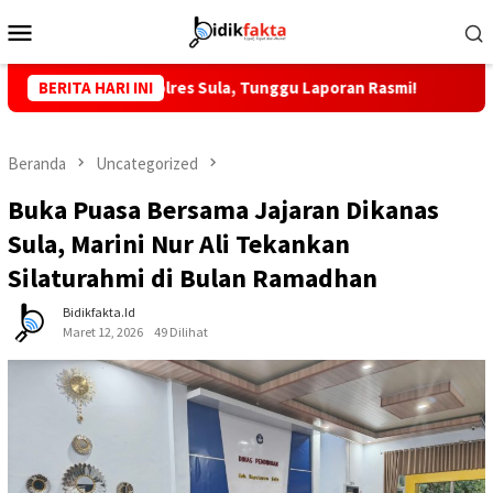
Loncat
Menu
ke
Mobile
konten
MTP, Kapolres Sula, Tunggu Laporan Rasmi!
BERITA HARI INI
KKLI STAI Bab
Beranda
Uncategorized
Buka Puasa Bersama Jajaran Dikanas
Sula, Marini Nur Ali Tekankan
Silaturahmi di Bulan Ramadhan
Bidikfakta.id
Maret 12, 2026
49 Dilihat