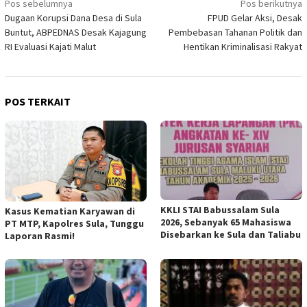
Navigasi
Pos sebelumnya
Pos berikutnya
Dugaan Korupsi Dana Desa di Sula
FPUD Gelar Aksi, Desak
pos
Buntut, ABPEDNAS Desak Kajagung
Pembebasan Tahanan Politik dan
RI Evaluasi Kajati Malut
Hentikan Kriminalisasi Rakyat
POS TERKAIT
KKLI STAI Babussalam Sula
Kasus Kematian Karyawan di
2026, Sebanyak 65 Mahasiswa
PT MTP, Kapolres Sula, Tunggu
Disebarkan ke Sula dan Taliabu
Laporan Rasmi!