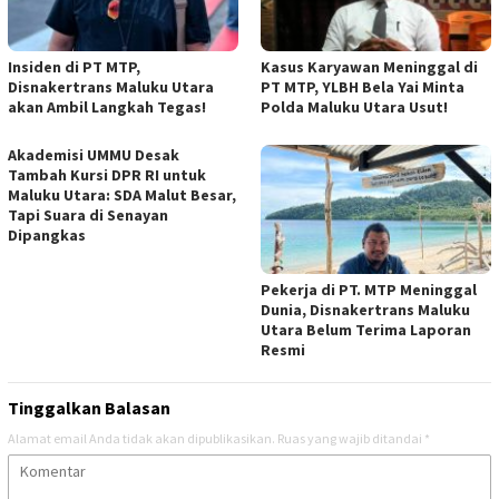
Insiden di PT MTP,
Kasus Karyawan Meninggal di
Disnakertrans Maluku Utara
PT MTP, YLBH Bela Yai Minta
akan Ambil Langkah Tegas!
Polda Maluku Utara Usut!
Akademisi UMMU Desak
Tambah Kursi DPR RI untuk
Maluku Utara: SDA Malut Besar,
Tapi Suara di Senayan
Dipangkas
Pekerja di PT. MTP Meninggal
Dunia, Disnakertrans Maluku
Utara Belum Terima Laporan
Resmi
Tinggalkan Balasan
Alamat email Anda tidak akan dipublikasikan.
Ruas yang wajib ditandai
*