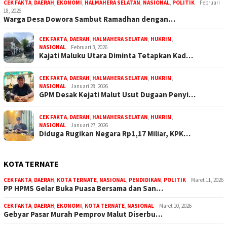
CEK FAKTA
,
DAERAH
,
EKONOMI
,
HALMAHERA SELATAN
,
NASIONAL
,
POLITIK
Februari
18, 2026
Warga Desa Dowora Sambut Ramadhan dengan…
CEK FAKTA
,
DAERAH
,
HALMAHERA SELATAN
,
HUKRIM
,
NASIONAL
Februari 3, 2026
Kajati Maluku Utara Diminta Tetapkan Kad…
CEK FAKTA
,
DAERAH
,
HALMAHERA SELATAN
,
HUKRIM
,
NASIONAL
Januari 28, 2026
GPM Desak Kejati Malut Usut Dugaan Penyi…
CEK FAKTA
,
DAERAH
,
HALMAHERA SELATAN
,
HUKRIM
,
NASIONAL
Januari 27, 2026
Diduga Rugikan Negara Rp1,17 Miliar, KPK…
KOTA TERNATE
CEK FAKTA
,
DAERAH
,
KOTA TERNATE
,
NASIONAL
,
PENDIDIKAN
,
POLITIK
Maret 11, 2026
PP HPMS Gelar Buka Puasa Bersama dan San…
CEK FAKTA
,
DAERAH
,
EKONOMI
,
KOTA TERNATE
,
NASIONAL
Maret 10, 2026
Gebyar Pasar Murah Pemprov Malut Diserbu…