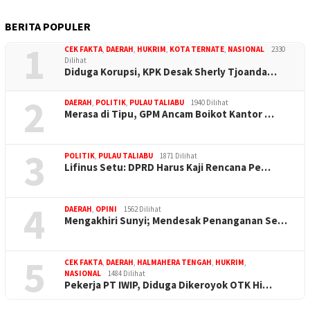
BERITA POPULER
1
CEK FAKTA
,
DAERAH
,
HUKRIM
,
KOTA TERNATE
,
NASIONAL
2330
Dilihat
Diduga Korupsi, KPK Desak Sherly Tjoanda…
2
DAERAH
,
POLITIK
,
PULAU TALIABU
1940 Dilihat
Merasa di Tipu, GPM Ancam Boikot Kantor …
3
POLITIK
,
PULAU TALIABU
1871 Dilihat
Lifinus Setu: DPRD Harus Kaji Rencana Pe…
4
DAERAH
,
OPINI
1562 Dilihat
Mengakhiri Sunyi; Mendesak Penanganan Se…
5
CEK FAKTA
,
DAERAH
,
HALMAHERA TENGAH
,
HUKRIM
,
NASIONAL
1484 Dilihat
Pekerja PT IWIP, Diduga Dikeroyok OTK Hi…