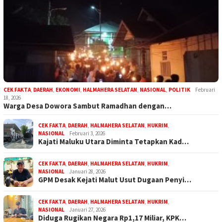
CEK FAKTA
,
DAERAH
,
EKONOMI
,
HALMAHERA SELATAN
,
NASIONAL
,
POLITIK
Februari
18, 2026
Warga Desa Dowora Sambut Ramadhan dengan…
CEK FAKTA
,
DAERAH
,
HALMAHERA SELATAN
,
HUKRIM
,
NASIONAL
Februari 3, 2026
Kajati Maluku Utara Diminta Tetapkan Kad…
CEK FAKTA
,
DAERAH
,
HALMAHERA SELATAN
,
HUKRIM
,
NASIONAL
Januari 28, 2026
GPM Desak Kejati Malut Usut Dugaan Penyi…
CEK FAKTA
,
DAERAH
,
HALMAHERA SELATAN
,
HUKRIM
,
NASIONAL
Januari 27, 2026
Diduga Rugikan Negara Rp1,17 Miliar, KPK…