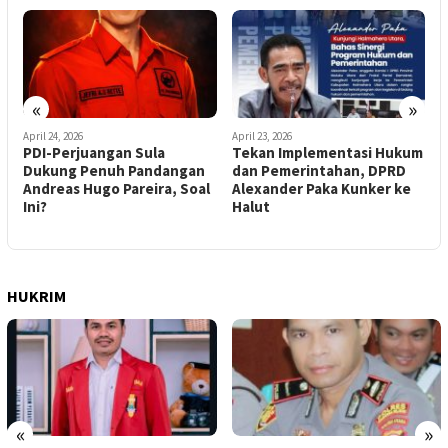
«
»
April 24, 2026
April 23, 2026
A
PDI-Perjuangan Sula
Tekan Implementasi Hukum
A
i
Dukung Penuh Pandangan
dan Pemerintahan, DPRD
W
a
Andreas Hugo Pareira, Soal
Alexander Paka Kunker ke
S
Ini?
Halut
D
u
HUKRIM
«
»