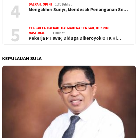
4
DAERAH
,
OPINI
1580 Dilihat
Mengakhiri Sunyi; Mendesak Penanganan Se…
5
CEK FAKTA
,
DAERAH
,
HALMAHERA TENGAH
,
HUKRIM
,
NASIONAL
1511 Dilihat
Pekerja PT IWIP, Diduga Dikeroyok OTK Hi…
KEPULAUAN SULA