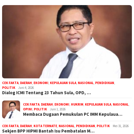
CEK FAKTA
,
DAERAH
,
EKONOMI
,
KEPULAUAN SULA
,
NASIONAL
,
PENDIDIKAN
,
POLITIK
Juni 4, 2026
Dialog ICMI Tentang 23 Tahun Sula, OPD, …
CEK FAKTA
,
DAERAH
,
EKONOMI
,
HUKRIM
,
KEPULAUAN SULA
,
NASIONAL
,
OPINI
,
POLITIK
Juni 1, 2026
Membaca Dugaan Pemukulan PC IMM Kepulaua…
CEK FAKTA
,
DAERAH
,
KOTA TERNATE
,
NASIONAL
,
PENDIDIKAN
,
POLITIK
Mei 31, 2026
Sekjen BPP HIPMI Bantah Isu Pembatalan M…