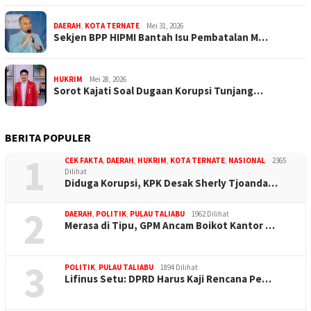
DAERAH
,
KOTA TERNATE
Mei 31, 2026
Sekjen BPP HIPMI Bantah Isu Pembatalan M…
HUKRIM
Mei 28, 2026
Sorot Kajati Soal Dugaan Korupsi Tunjang…
BERITA POPULER
1
CEK FAKTA
,
DAERAH
,
HUKRIM
,
KOTA TERNATE
,
NASIONAL
2365
Dilihat
Diduga Korupsi, KPK Desak Sherly Tjoanda…
2
DAERAH
,
POLITIK
,
PULAU TALIABU
1962 Dilihat
Merasa di Tipu, GPM Ancam Boikot Kantor …
3
POLITIK
,
PULAU TALIABU
1894 Dilihat
Lifinus Setu: DPRD Harus Kaji Rencana Pe…