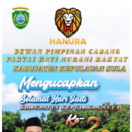
Loncat
ke
konten