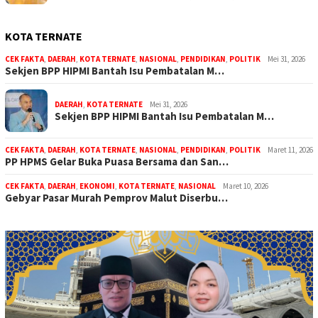
KOTA TERNATE
CEK FAKTA
,
DAERAH
,
KOTA TERNATE
,
NASIONAL
,
PENDIDIKAN
,
POLITIK
Mei 31, 2026
Sekjen BPP HIPMI Bantah Isu Pembatalan M…
DAERAH
,
KOTA TERNATE
Mei 31, 2026
Sekjen BPP HIPMI Bantah Isu Pembatalan M…
CEK FAKTA
,
DAERAH
,
KOTA TERNATE
,
NASIONAL
,
PENDIDIKAN
,
POLITIK
Maret 11, 2026
PP HPMS Gelar Buka Puasa Bersama dan San…
CEK FAKTA
,
DAERAH
,
EKONOMI
,
KOTA TERNATE
,
NASIONAL
Maret 10, 2026
Gebyar Pasar Murah Pemprov Malut Diserbu…