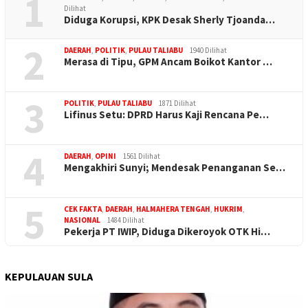
1
Dilihat
Diduga Korupsi, KPK Desak Sherly Tjoanda…
2
DAERAH
,
POLITIK
,
PULAU TALIABU
1940 Dilihat
Merasa di Tipu, GPM Ancam Boikot Kantor …
3
POLITIK
,
PULAU TALIABU
1871 Dilihat
Lifinus Setu: DPRD Harus Kaji Rencana Pe…
4
DAERAH
,
OPINI
1561 Dilihat
Mengakhiri Sunyi; Mendesak Penanganan Se…
5
CEK FAKTA
,
DAERAH
,
HALMAHERA TENGAH
,
HUKRIM
,
NASIONAL
1484 Dilihat
Pekerja PT IWIP, Diduga Dikeroyok OTK Hi…
KEPULAUAN SULA