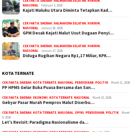
CEK FAKTA
,
DAERAH
,
HALMAHERA SELATAN
,
HUKRIM
,
NASIONAL
Februari 3, 2026
Kajati Maluku Utara Diminta Tetapkan Kad…
CEK FAKTA
,
DAERAH
,
HALMAHERA SELATAN
,
HUKRIM
,
NASIONAL
Januari 28, 2026
GPM Desak Kejati Malut Usut Dugaan Penyi…
CEK FAKTA
,
DAERAH
,
HALMAHERA SELATAN
,
HUKRIM
,
NASIONAL
Januari 27, 2026
Diduga Rugikan Negara Rp1,17 Miliar, KPK…
KOTA TERNATE
CEK FAKTA
,
DAERAH
,
KOTA TERNATE
,
NASIONAL
,
PENDIDIKAN
,
POLITIK
Maret 11, 2026
PP HPMS Gelar Buka Puasa Bersama dan San…
CEK FAKTA
,
DAERAH
,
EKONOMI
,
KOTA TERNATE
,
NASIONAL
Maret 10, 2026
Gebyar Pasar Murah Pemprov Malut Diserbu…
CEK FAKTA
,
DAERAH
,
KOTA TERNATE
,
NASIONAL
,
OPINI
,
PENDIDIKAN
,
POLITIK
Maret
9, 2026
Let’s Revisit: Paradigma Nasionalisme da…