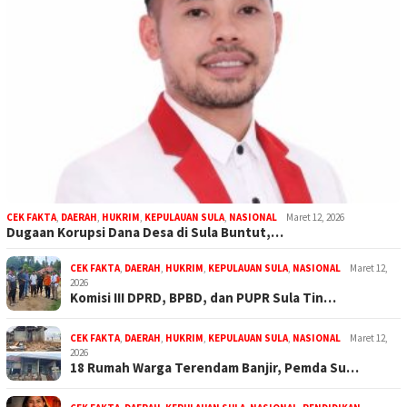
CEK FAKTA
,
DAERAH
,
HUKRIM
,
KEPULAUAN SULA
,
NASIONAL
Maret 12, 2026
Dugaan Korupsi Dana Desa di Sula Buntut,…
CEK FAKTA
,
DAERAH
,
HUKRIM
,
KEPULAUAN SULA
,
NASIONAL
Maret 12,
2026
Komisi III DPRD, BPBD, dan PUPR Sula Tin…
CEK FAKTA
,
DAERAH
,
HUKRIM
,
KEPULAUAN SULA
,
NASIONAL
Maret 12,
2026
18 Rumah Warga Terendam Banjir, Pemda Su…