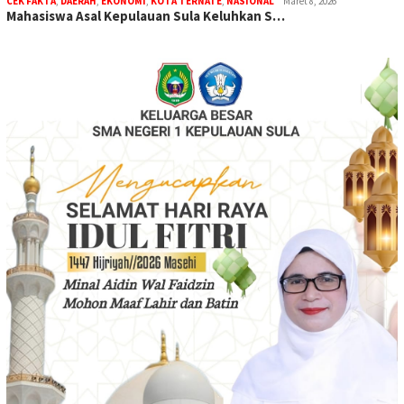
CEK FAKTA
,
DAERAH
,
EKONOMI
,
KOTA TERNATE
,
NASIONAL
Maret 8, 2026
Mahasiswa Asal Kepulauan Sula Keluhkan S…