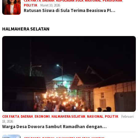
CEK FAKTA
,
DAERAH
,
KEPULAUAN SULA
,
NASIONAL
,
PENDIDIKAN
,
POLITIK
Maret 10, 2026
Ratusan Siswa di Sula Terima Beasiswa PI…
HALMAHERA SELATAN
CEK FAKTA
,
DAERAH
,
EKONOMI
,
HALMAHERA SELATAN
,
NASIONAL
,
POLITIK
Februari
18, 2026
Warga Desa Dowora Sambut Ramadhan dengan…