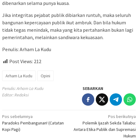
dibenarkan selama punya kuasa.
Jika integritas pejabat publik dibiarkan runtuh, maka seluruh
bangunan kepercayaan publik ikut ambruk. Dan bila hukum
tidak tegas menindak, maka yang kita pertahankan bukan lagi
pemerintahan, melainkan sandiwara kekuasaan.
Penulis: Arham La Kudu
Post Views:
212
Arham La Kudu
Opini
Penulis: Arham La Kudu
SEBARKAN
Editor: Redaksi
Navigasi
Pos sebelumnya
Pos berikutnya
Paradoks Pembangunan! (Catatan
Polemik Ijazah Sekda Taliabu:
pos
Kopi Pagi)
Antara Etika Publik dan Supremasi
Hukum