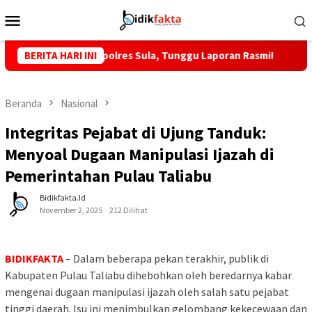
Loncat
Menu
ke
Mobile
konten
PT MTP, Kapolres Sula, Tunggu Laporan Rasmi!
BERITA HARI INI
KKLI STAI
Beranda
Nasional
Integritas Pejabat di Ujung Tanduk:
Menyoal Dugaan Manipulasi Ijazah di
Pemerintahan Pulau Taliabu
Bidikfakta.id
November 2, 2025
212 Dilihat
BIDIKFAKTA
– Dalam beberapa pekan terakhir, publik di
Kabupaten Pulau Taliabu dihebohkan oleh beredarnya kabar
mengenai dugaan manipulasi ijazah oleh salah satu pejabat
tinggi daerah. Isu ini menimbulkan gelombang kekecewaan dan