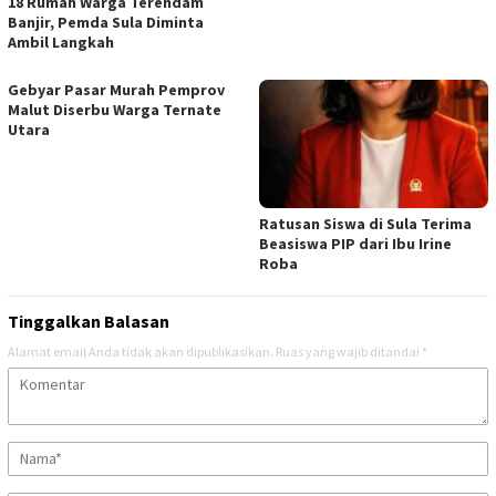
18 Rumah Warga Terendam
Banjir, Pemda Sula Diminta
Ambil Langkah
Gebyar Pasar Murah Pemprov
Malut Diserbu Warga Ternate
Utara
Ratusan Siswa di Sula Terima
Beasiswa PIP dari Ibu Irine
Roba
Tinggalkan Balasan
Alamat email Anda tidak akan dipublikasikan.
Ruas yang wajib ditandai
*