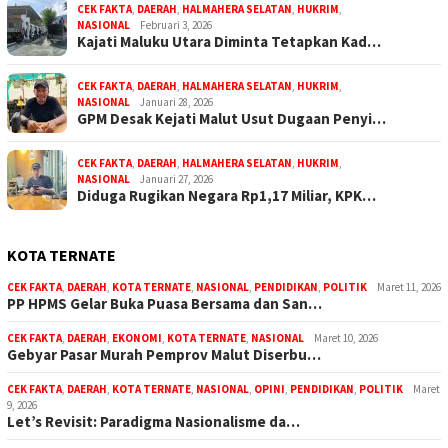
CEK FAKTA
,
DAERAH
,
HALMAHERA SELATAN
,
HUKRIM
,
NASIONAL
Februari 3, 2026
Kajati Maluku Utara Diminta Tetapkan Kad…
CEK FAKTA
,
DAERAH
,
HALMAHERA SELATAN
,
HUKRIM
,
NASIONAL
Januari 28, 2026
GPM Desak Kejati Malut Usut Dugaan Penyi…
CEK FAKTA
,
DAERAH
,
HALMAHERA SELATAN
,
HUKRIM
,
NASIONAL
Januari 27, 2026
Diduga Rugikan Negara Rp1,17 Miliar, KPK…
KOTA TERNATE
CEK FAKTA
,
DAERAH
,
KOTA TERNATE
,
NASIONAL
,
PENDIDIKAN
,
POLITIK
Maret 11, 2026
PP HPMS Gelar Buka Puasa Bersama dan San…
CEK FAKTA
,
DAERAH
,
EKONOMI
,
KOTA TERNATE
,
NASIONAL
Maret 10, 2026
Gebyar Pasar Murah Pemprov Malut Diserbu…
CEK FAKTA
,
DAERAH
,
KOTA TERNATE
,
NASIONAL
,
OPINI
,
PENDIDIKAN
,
POLITIK
Maret
9, 2026
Let’s Revisit: Paradigma Nasionalisme da…