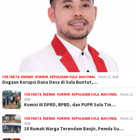
CEK FAKTA
,
DAERAH
,
HUKRIM
,
KEPULAUAN SULA
,
NASIONAL
Maret 12, 2026
Dugaan Korupsi Dana Desa di Sula Buntut,…
CEK FAKTA
,
DAERAH
,
HUKRIM
,
KEPULAUAN SULA
,
NASIONAL
Maret 12,
2026
Komisi III DPRD, BPBD, dan PUPR Sula Tin…
CEK FAKTA
,
DAERAH
,
HUKRIM
,
KEPULAUAN SULA
,
NASIONAL
Maret 12,
2026
18 Rumah Warga Terendam Banjir, Pemda Su…