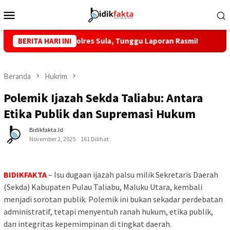
Loncat
Menu
ke
Mobile
konten
T MTP, Kapolres Sula, Tunggu Laporan Rasmi!
BERITA HARI INI
KKLI STAI 
Beranda
Hukrim
Polemik Ijazah Sekda Taliabu: Antara
Etika Publik dan Supremasi Hukum
Bidikfakta.id
November 2, 2025
161 Dilihat
BIDIKFAKTA
– Isu dugaan ijazah palsu milik Sekretaris Daerah
(Sekda) Kabupaten Pulau Taliabu, Maluku Utara, kembali
menjadi sorotan publik. Polemik ini bukan sekadar perdebatan
administratif, tetapi menyentuh ranah hukum, etika publik,
dan integritas kepemimpinan di tingkat daerah.