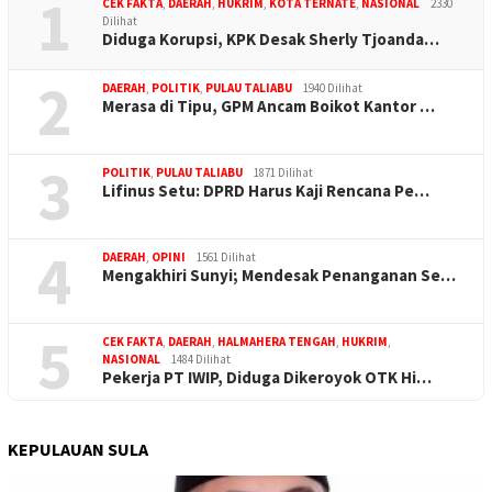
1
CEK FAKTA
,
DAERAH
,
HUKRIM
,
KOTA TERNATE
,
NASIONAL
2330
Dilihat
Diduga Korupsi, KPK Desak Sherly Tjoanda…
2
DAERAH
,
POLITIK
,
PULAU TALIABU
1940 Dilihat
Merasa di Tipu, GPM Ancam Boikot Kantor …
3
POLITIK
,
PULAU TALIABU
1871 Dilihat
Lifinus Setu: DPRD Harus Kaji Rencana Pe…
4
DAERAH
,
OPINI
1561 Dilihat
Mengakhiri Sunyi; Mendesak Penanganan Se…
5
CEK FAKTA
,
DAERAH
,
HALMAHERA TENGAH
,
HUKRIM
,
NASIONAL
1484 Dilihat
Pekerja PT IWIP, Diduga Dikeroyok OTK Hi…
KEPULAUAN SULA