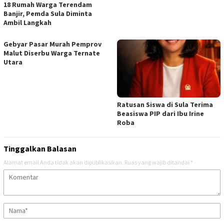
18 Rumah Warga Terendam
Banjir, Pemda Sula Diminta
Ambil Langkah
Gebyar Pasar Murah Pemprov
Malut Diserbu Warga Ternate
Utara
Ratusan Siswa di Sula Terima
Beasiswa PIP dari Ibu Irine
Roba
Tinggalkan Balasan
Alamat email Anda tidak akan dipublikasikan.
Ruas yang wajib ditandai
*