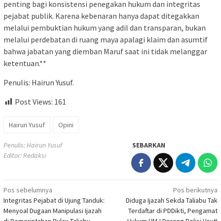
penting bagi konsistensi penegakan hukum dan integritas
pejabat publik. Karena kebenaran hanya dapat ditegakkan
melalui pembuktian hukum yang adil dan transparan, bukan
melalui perdebatan di ruang maya apalagi klaim dan asumtif
bahwa jabatan yang diemban Maruf saat ini tidak melanggar
ketentuan.**
Penulis: Hairun Yusuf.
Post Views:
161
Hairun Yusuf
Opini
Penulis: Hairun Yusuf
SEBARKAN
Editor: Redaksi
Navigasi
Pos sebelumnya
Pos berikutnya
Integritas Pejabat di Ujung Tanduk:
Diduga Ijazah Sekda Taliabu Tak
pos
Menyoal Dugaan Manipulasi Ijazah
Terdaftar di PDDikti, Pengamat
di Pemerintahan Pulau Taliabu
Hukum UMJ Dorong Polisi Usut!