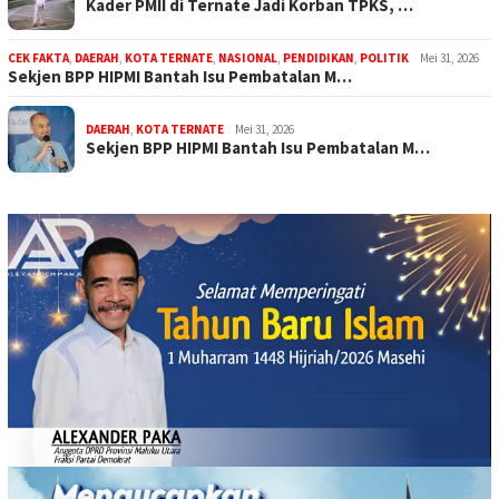
Kader PMII di Ternate Jadi Korban TPKS, …
CEK FAKTA
,
DAERAH
,
KOTA TERNATE
,
NASIONAL
,
PENDIDIKAN
,
POLITIK
Mei 31, 2026
Sekjen BPP HIPMI Bantah Isu Pembatalan M…
DAERAH
,
KOTA TERNATE
Mei 31, 2026
Sekjen BPP HIPMI Bantah Isu Pembatalan M…