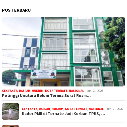
POS TERBARU
CEK FAKTA
,
DAERAH
,
HUKRIM
,
KOTA TERNATE
,
NASIONAL
Juni 21, 2026
Petinggi Unutara Belum Terima Surat Resm…
CEK FAKTA
,
DAERAH
,
HUKRIM
,
KOTA TERNATE
,
NASIONAL
Juni 21, 2026
Kader PMII di Ternate Jadi Korban TPKS, …