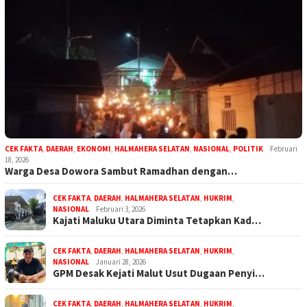
CEK FAKTA
,
DAERAH
,
EKONOMI
,
HALMAHERA SELATAN
,
NASIONAL
,
POLITIK
Februari
18, 2026
Warga Desa Dowora Sambut Ramadhan dengan…
CEK FAKTA
,
DAERAH
,
HALMAHERA SELATAN
,
HUKRIM
,
NASIONAL
Februari 3, 2026
Kajati Maluku Utara Diminta Tetapkan Kad…
CEK FAKTA
,
DAERAH
,
HALMAHERA SELATAN
,
HUKRIM
,
NASIONAL
Januari 28, 2026
GPM Desak Kejati Malut Usut Dugaan Penyi…
CEK FAKTA
,
DAERAH
,
HALMAHERA SELATAN
,
HUKRIM
,