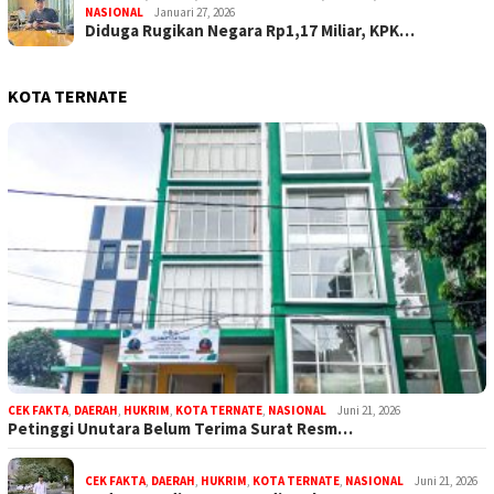
NASIONAL
Januari 27, 2026
Diduga Rugikan Negara Rp1,17 Miliar, KPK…
KOTA TERNATE
CEK FAKTA
,
DAERAH
,
HUKRIM
,
KOTA TERNATE
,
NASIONAL
Juni 21, 2026
Petinggi Unutara Belum Terima Surat Resm…
CEK FAKTA
,
DAERAH
,
HUKRIM
,
KOTA TERNATE
,
NASIONAL
Juni 21, 2026