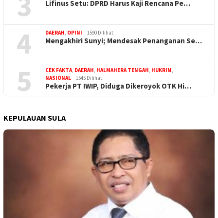
3
Lifinus Setu: DPRD Harus Kaji Rencana Pe…
4
DAERAH
,
OPINI
1590 Dilihat
Mengakhiri Sunyi; Mendesak Penanganan Se…
5
CEK FAKTA
,
DAERAH
,
HALMAHERA TENGAH
,
HUKRIM
,
NASIONAL
1545 Dilihat
Pekerja PT IWIP, Diduga Dikeroyok OTK Hi…
KEPULAUAN SULA