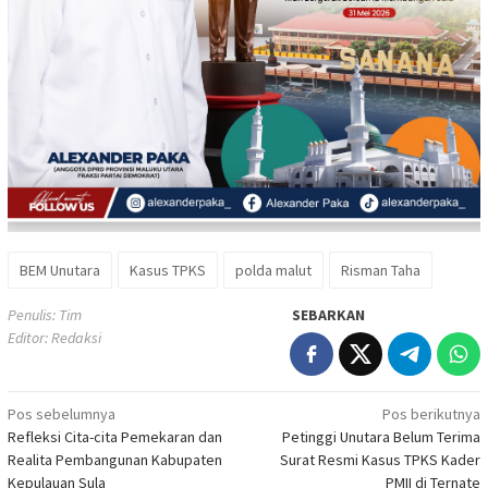
BEM Unutara
Kasus TPKS
polda malut
Risman Taha
Penulis: Tim
SEBARKAN
Editor: Redaksi
Navigasi
Pos sebelumnya
Pos berikutnya
Refleksi Cita-cita Pemekaran dan
Petinggi Unutara Belum Terima
pos
Realita Pembangunan Kabupaten
Surat Resmi Kasus TPKS Kader
Kepulauan Sula
PMII di Ternate