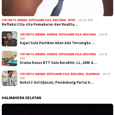
CEK FAKTA
,
DAERAH
,
KEPULAUAN SULA
,
NASIONAL
,
OPINI
Juni 19, 2026
Refleksi Cita-cita Pemekaran dan Realita…
CEK FAKTA
,
DAERAH
,
HUKRIM
,
KEPULAUAN SULA
,
NASIONAL
Juni 19,
2026
Kajari Sula Pastikan Akan Ada Tersangka …
CEK FAKTA
,
DAERAH
,
HUKRIM
,
KEPULAUAN SULA
,
NASIONAL
Juni 18,
2026
Drama Kasus BTT Sula Berakhir, LL, AMK d…
CEK FAKTA
,
DAERAH
,
KEPULAUAN SULA
,
NASIONAL
,
OLAHRAGA
Juni 17,
2026
Bobol 3 Gol Aljazair, Pendukung Partai A…
HALMAHERA SELATAN