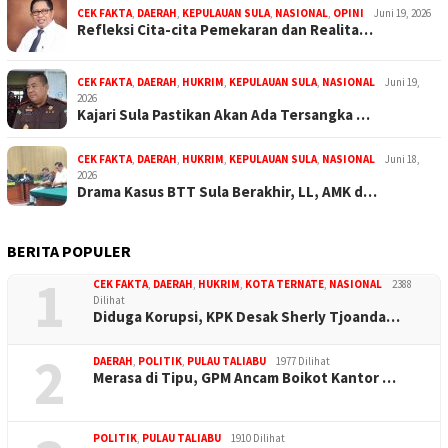
CEK FAKTA
,
DAERAH
,
KEPULAUAN SULA
,
NASIONAL
,
OPINI
Juni 19, 2026
Refleksi Cita-cita Pemekaran dan Realita…
CEK FAKTA
,
DAERAH
,
HUKRIM
,
KEPULAUAN SULA
,
NASIONAL
Juni 19,
2026
Kajari Sula Pastikan Akan Ada Tersangka …
CEK FAKTA
,
DAERAH
,
HUKRIM
,
KEPULAUAN SULA
,
NASIONAL
Juni 18,
2026
Drama Kasus BTT Sula Berakhir, LL, AMK d…
BERITA POPULER
1
CEK FAKTA
,
DAERAH
,
HUKRIM
,
KOTA TERNATE
,
NASIONAL
2388
Dilihat
Diduga Korupsi, KPK Desak Sherly Tjoanda…
2
DAERAH
,
POLITIK
,
PULAU TALIABU
1977 Dilihat
Merasa di Tipu, GPM Ancam Boikot Kantor …
POLITIK
,
PULAU TALIABU
1910 Dilihat