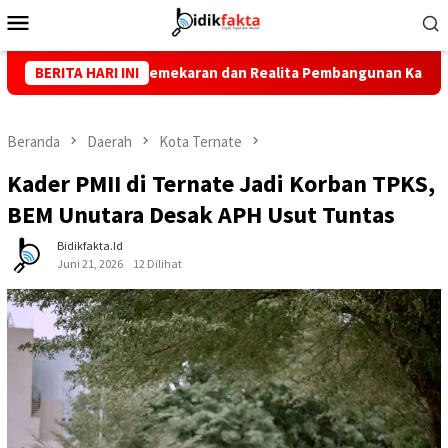
Menu
Mobile
 Pemekaran dan Realita Pembangunan Kabupaten Kepulauan Sula
BERITA HARI INI
Beranda
Daerah
Kota Ternate
Kader PMII di Ternate Jadi Korban TPKS,
BEM Unutara Desak APH Usut Tuntas
Bidikfakta.id
Juni 21, 2026
12 Dilihat