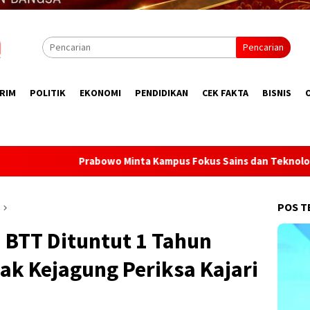
Pencarian
RIM
POLITIK
EKONOMI
PENDIDIKAN
CEK FAKTA
BISNIS
pus Fokus Sains dan Teknologi, Tekankan Kebebasan Akademik
POS T
 BTT Dituntut 1 Tahun
ak Kejagung Periksa Kajari