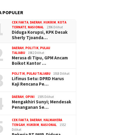
A POPULER
1
CEK FAKTA
,
DAERAH
,
HUKRIM
,
KOTA
TERNATE
,
NASIONAL
2396 Dilihat
Diduga Korupsi, KPK Desak
Sherly Tjoanda…
2
DAERAH
,
POLITIK
,
PULAU
TALIABU
1982 Dilihat
Merasa di Tipu, GPM Ancam
Boikot Kantor …
3
POLITIK
,
PULAU TALIABU
1918 Dilihat
Lifinus Setu: DPRD Harus
Kaji Rencana Pe…
4
DAERAH
,
OPINI
1595 Dilihat
Mengakhiri Sunyi; Mendesak
Penanganan Se…
5
CEK FAKTA
,
DAERAH
,
HALMAHERA
TENGAH
,
HUKRIM
,
NASIONAL
1552
Dilihat
Pekerja PT IWIP, Diduga