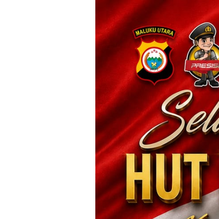
Loncat
ke
konten