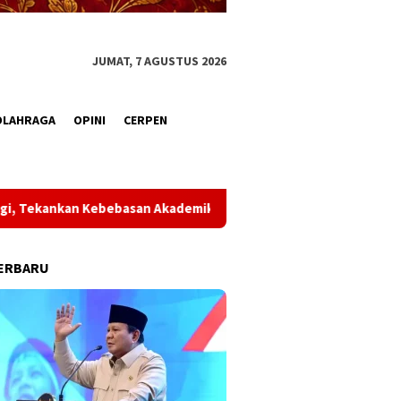
JUMAT, 7 AGUSTUS 2026
OLAHRAGA
OPINI
CERPEN
Terdakwa Korupsi BTT Dituntut 1 Tahun Penjara, GMNI De
ERBARU