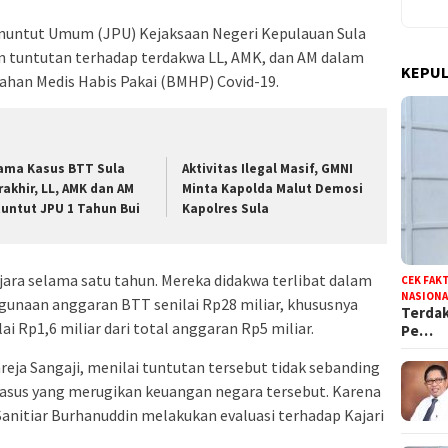
enuntut Umum (JPU) Kejaksaan Negeri Kepulauan Sula
 tuntutan terhadap terdakwa LL, AMK, dan AM dalam
KEPUL
ahan Medis Habis Pakai (BMHP) Covid-19.
ama Kasus BTT Sula
Aktivitas Ilegal Masif, GMNI
rakhir, LL, AMK dan AM
Minta Kapolda Malut Demosi
tuntut JPU 1 Tahun Bui
Kapolres Sula
jara selama satu tahun. Mereka didakwa terlibat dalam
CEK FAK
NASIONA
gunaan anggaran BTT senilai Rp28 miliar, khususnya
Terdak
 Rp1,6 miliar dari total anggaran Rp5 miliar.
Pe…
reja Sangaji, menilai tuntutan tersebut tidak sebanding
asus yang merugikan keuangan negara tersebut. Karena
anitiar Burhanuddin melakukan evaluasi terhadap Kajari