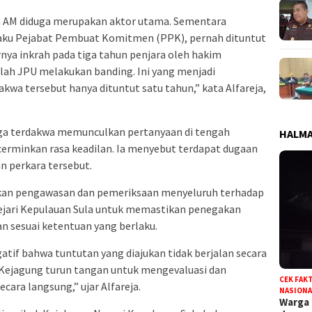
an AM diduga merupakan aktor utama. Sementara
aku Pejabat Pembuat Komitmen (PPK), pernah dituntut
nya inkrah pada tiga tahun penjara oleh hakim
lah JPU melakukan banding. Ini yang menjadi
kwa tersebut hanya dituntut satu tahun,” kata Alfareja,
iga terdakwa memunculkan pertanyaan di tengah
HALMA
cerminkan rasa keadilan. Ia menyebut terdapat dugaan
 perkara tersebut.
kan pengawasan dan pemeriksaan menyeluruh terhadap
ejari Kepulauan Sula untuk memastikan penegakan
an sesuai ketentuan yang berlaku.
atif bahwa tuntutan yang diajukan tidak berjalan secara
 Kejagung turun tangan untuk mengevaluasi dan
CEK FAK
ara langsung,” ujar Alfareja.
NASIONA
Warga