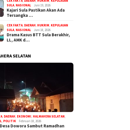
CEK FAKTA
,
DAERAH
,
HUKRIM
,
KEPULAUAN
SULA
,
NASIONAL
Juni 19, 2026
Kajari Sula Pastikan Akan Ada
Tersangka …
CEK FAKTA
,
DAERAH
,
HUKRIM
,
KEPULAUAN
SULA
,
NASIONAL
Juni 18, 2026
Drama Kasus BTT Sula Berakhir,
LL, AMK d…
HERA SELATAN
TA
,
DAERAH
,
EKONOMI
,
HALMAHERA SELATAN
,
L
,
POLITIK
Februari 18, 2026
 Desa Dowora Sambut Ramadhan