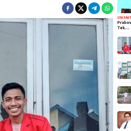
CEK FAK
Prabow
Tek…