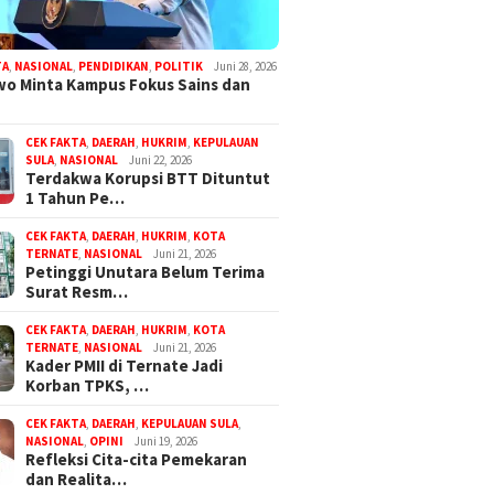
TA
,
NASIONAL
,
PENDIDIKAN
,
POLITIK
Juni 28, 2026
o Minta Kampus Fokus Sains dan
CEK FAKTA
,
DAERAH
,
HUKRIM
,
KEPULAUAN
SULA
,
NASIONAL
Juni 22, 2026
Terdakwa Korupsi BTT Dituntut
1 Tahun Pe…
CEK FAKTA
,
DAERAH
,
HUKRIM
,
KOTA
TERNATE
,
NASIONAL
Juni 21, 2026
Petinggi Unutara Belum Terima
Surat Resm…
CEK FAKTA
,
DAERAH
,
HUKRIM
,
KOTA
TERNATE
,
NASIONAL
Juni 21, 2026
Kader PMII di Ternate Jadi
Korban TPKS, …
CEK FAKTA
,
DAERAH
,
KEPULAUAN SULA
,
NASIONAL
,
OPINI
Juni 19, 2026
Refleksi Cita-cita Pemekaran
dan Realita…