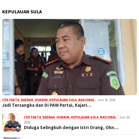
KEPULAUAN SULA
CEK FAKTA
,
DAERAH
,
HUKRIM
,
KEPULAUAN SULA
,
NASIONAL
Juni 30, 2026
Jadi Tersangka dan Di PAW Partai, Kajari…
CEK FAKTA
,
DAERAH
,
HUKRIM
,
KEPULAUAN SULA
,
NASIONAL
Juni 29,
2026
Diduga Selingkuh dengan Istri Orang, Okn…