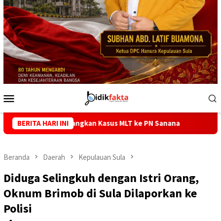
Menu
Mobile
Sidangkan Kasus MLT ke PN Sanana
BERITA HARI INI
Diduga Selingkuh dengan 
Beranda
Daerah
Kepulauan Sula
Diduga Selingkuh dengan Istri Orang,
Oknum Brimob di Sula Dilaporkan ke
Polisi