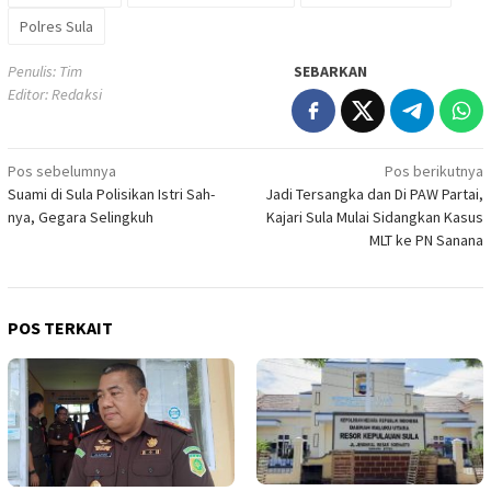
Polres Sula
Penulis: Tim
SEBARKAN
Editor: Redaksi
Navigasi
Pos sebelumnya
Pos berikutnya
Suami di Sula Polisikan Istri Sah-
Jadi Tersangka dan Di PAW Partai,
pos
nya, Gegara Selingkuh
Kajari Sula Mulai Sidangkan Kasus
MLT ke PN Sanana
POS TERKAIT