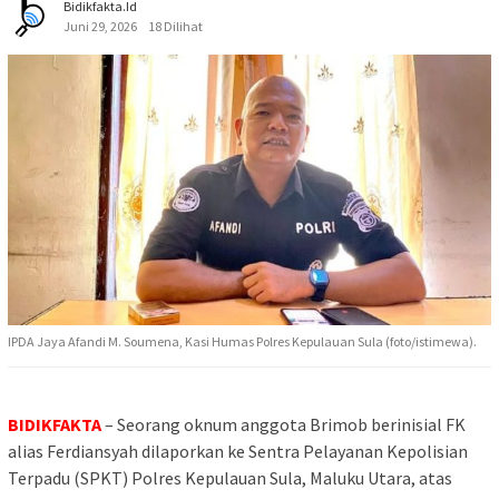
Bidikfakta.id
Juni 29, 2026
18 Dilihat
IPDA Jaya Afandi M. Soumena, Kasi Humas Polres Kepulauan Sula (foto/istimewa).
BIDIKFAKTA
– Seorang oknum anggota Brimob berinisial FK
alias Ferdiansyah dilaporkan ke Sentra Pelayanan Kepolisian
Terpadu (SPKT) Polres Kepulauan Sula, Maluku Utara, atas