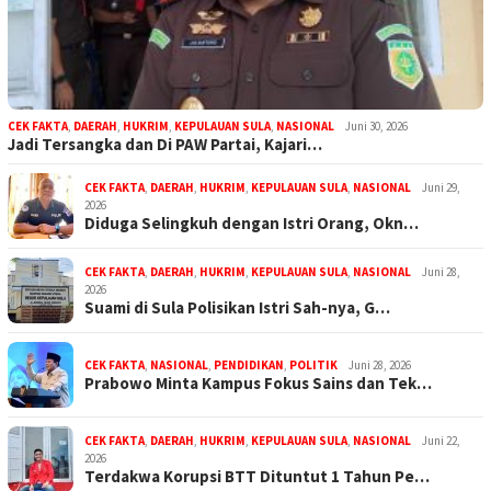
CEK FAKTA
,
DAERAH
,
HUKRIM
,
KEPULAUAN SULA
,
NASIONAL
Juni 30, 2026
Jadi Tersangka dan Di PAW Partai, Kajari…
CEK FAKTA
,
DAERAH
,
HUKRIM
,
KEPULAUAN SULA
,
NASIONAL
Juni 29,
2026
Diduga Selingkuh dengan Istri Orang, Okn…
CEK FAKTA
,
DAERAH
,
HUKRIM
,
KEPULAUAN SULA
,
NASIONAL
Juni 28,
2026
Suami di Sula Polisikan Istri Sah-nya, G…
CEK FAKTA
,
NASIONAL
,
PENDIDIKAN
,
POLITIK
Juni 28, 2026
Prabowo Minta Kampus Fokus Sains dan Tek…
CEK FAKTA
,
DAERAH
,
HUKRIM
,
KEPULAUAN SULA
,
NASIONAL
Juni 22,
2026
Terdakwa Korupsi BTT Dituntut 1 Tahun Pe…