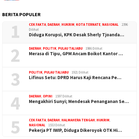
BERITA POPULER
1
CEK FAKTA
,
DAERAH
,
HUKRIM
,
KOTA TERNATE
,
NASIONAL
2396
Dilihat
Diduga Korupsi, KPK Desak Sherly Tjoanda…
2
DAERAH
,
POLITIK
,
PULAU TALIABU
1986 Dilihat
Merasa di Tipu, GPM Ancam Boikot Kantor …
3
POLITIK
,
PULAU TALIABU
1921 Dilihat
Lifinus Setu: DPRD Harus Kaji Rencana Pe…
4
DAERAH
,
OPINI
1597 Dilihat
Mengakhiri Sunyi; Mendesak Penanganan Se…
5
CEK FAKTA
,
DAERAH
,
HALMAHERA TENGAH
,
HUKRIM
,
NASIONAL
1553 Dilihat
Pekerja PT IWIP, Diduga Dikeroyok OTK Hi…