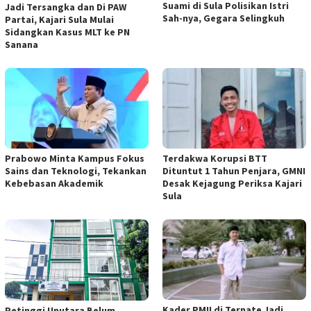
Suami di Sula Polisikan Istri
Jadi Tersangka dan Di PAW
Sah-nya, Gegara Selingkuh
Partai, Kajari Sula Mulai
Sidangkan Kasus MLT ke PN
Sanana
Prabowo Minta Kampus Fokus
Terdakwa Korupsi BTT
Sains dan Teknologi, Tekankan
Dituntut 1 Tahun Penjara, GMNI
Kebebasan Akademik
Desak Kejagung Periksa Kajari
Sula
Kader PMII di Ternate Jadi
Petinggi Unutara Belum