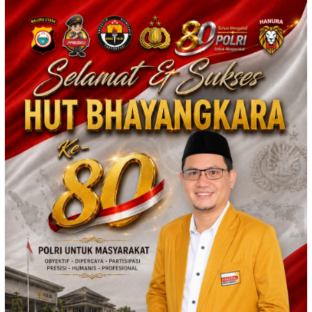
Loncat
ke
konten