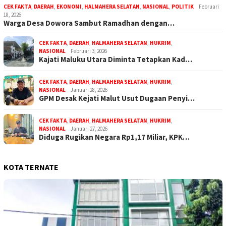
CEK FAKTA
,
DAERAH
,
EKONOMI
,
HALMAHERA SELATAN
,
NASIONAL
,
POLITIK
Februari
18, 2026
Warga Desa Dowora Sambut Ramadhan dengan…
CEK FAKTA
,
DAERAH
,
HALMAHERA SELATAN
,
HUKRIM
,
NASIONAL
Februari 3, 2026
Kajati Maluku Utara Diminta Tetapkan Kad…
CEK FAKTA
,
DAERAH
,
HALMAHERA SELATAN
,
HUKRIM
,
NASIONAL
Januari 28, 2026
GPM Desak Kejati Malut Usut Dugaan Penyi…
CEK FAKTA
,
DAERAH
,
HALMAHERA SELATAN
,
HUKRIM
,
NASIONAL
Januari 27, 2026
Diduga Rugikan Negara Rp1,17 Miliar, KPK…
KOTA TERNATE