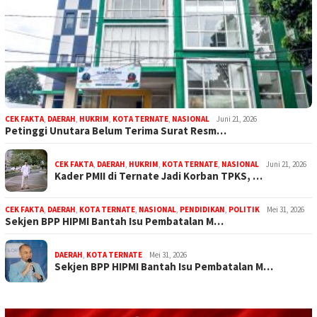
CEK FAKTA
,
DAERAH
,
HUKRIM
,
KOTA TERNATE
,
NASIONAL
Juni 21, 2026
Petinggi Unutara Belum Terima Surat Resm…
CEK FAKTA
,
DAERAH
,
HUKRIM
,
KOTA TERNATE
,
NASIONAL
Juni 21, 2026
Kader PMII di Ternate Jadi Korban TPKS, …
CEK FAKTA
,
DAERAH
,
KOTA TERNATE
,
NASIONAL
,
PENDIDIKAN
,
POLITIK
Mei 31, 2026
Sekjen BPP HIPMI Bantah Isu Pembatalan M…
DAERAH
,
KOTA TERNATE
Mei 31, 2026
Sekjen BPP HIPMI Bantah Isu Pembatalan M…