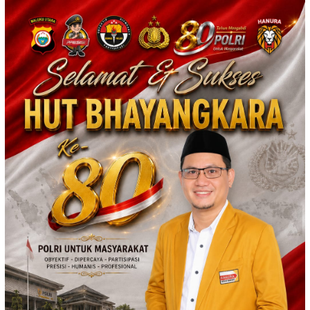
Loncat
ke
konten