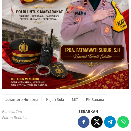
Juliantoro Hutapea
Kajari Sula
MLT
PN Sanana
Penulis: Tim
SEBARKAN
Editor: Redaksi