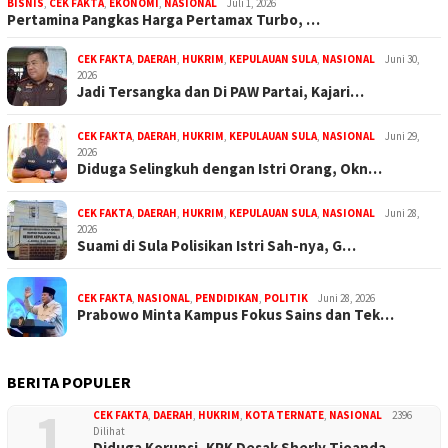
BISNIS
,
CEK FAKTA
,
EKONOMI
,
NASIONAL
Juli 1, 2026
Pertamina Pangkas Harga Pertamax Turbo, …
CEK FAKTA
,
DAERAH
,
HUKRIM
,
KEPULAUAN SULA
,
NASIONAL
Juni 30,
2026
Jadi Tersangka dan Di PAW Partai, Kajari…
CEK FAKTA
,
DAERAH
,
HUKRIM
,
KEPULAUAN SULA
,
NASIONAL
Juni 29,
2026
Diduga Selingkuh dengan Istri Orang, Okn…
CEK FAKTA
,
DAERAH
,
HUKRIM
,
KEPULAUAN SULA
,
NASIONAL
Juni 28,
2026
Suami di Sula Polisikan Istri Sah-nya, G…
CEK FAKTA
,
NASIONAL
,
PENDIDIKAN
,
POLITIK
Juni 28, 2026
Prabowo Minta Kampus Fokus Sains dan Tek…
BERITA POPULER
1
CEK FAKTA
,
DAERAH
,
HUKRIM
,
KOTA TERNATE
,
NASIONAL
2396
Dilihat
Diduga Korupsi, KPK Desak Sherly Tjoanda…