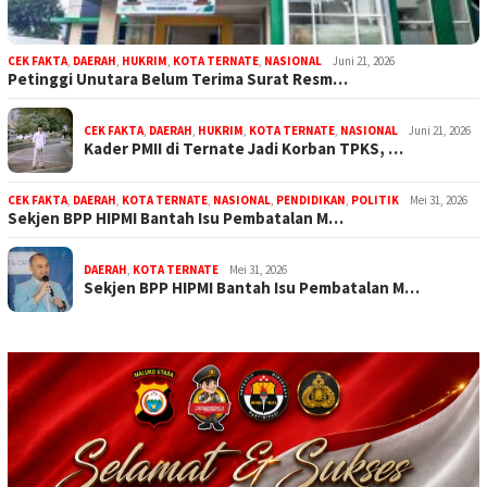
CEK FAKTA
,
DAERAH
,
HUKRIM
,
KOTA TERNATE
,
NASIONAL
Juni 21, 2026
Petinggi Unutara Belum Terima Surat Resm…
CEK FAKTA
,
DAERAH
,
HUKRIM
,
KOTA TERNATE
,
NASIONAL
Juni 21, 2026
Kader PMII di Ternate Jadi Korban TPKS, …
CEK FAKTA
,
DAERAH
,
KOTA TERNATE
,
NASIONAL
,
PENDIDIKAN
,
POLITIK
Mei 31, 2026
Sekjen BPP HIPMI Bantah Isu Pembatalan M…
DAERAH
,
KOTA TERNATE
Mei 31, 2026
Sekjen BPP HIPMI Bantah Isu Pembatalan M…