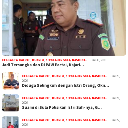
CEK FAKTA
,
DAERAH
,
HUKRIM
,
KEPULAUAN SULA
,
NASIONAL
Juni 30, 2026
Jadi Tersangka dan Di PAW Partai, Kajari…
CEK FAKTA
,
DAERAH
,
HUKRIM
,
KEPULAUAN SULA
,
NASIONAL
Juni 29,
2026
Diduga Selingkuh dengan Istri Orang, Okn…
CEK FAKTA
,
DAERAH
,
HUKRIM
,
KEPULAUAN SULA
,
NASIONAL
Juni 28,
2026
Suami di Sula Polisikan Istri Sah-nya, G…
CEK FAKTA
,
DAERAH
,
HUKRIM
,
KEPULAUAN SULA
,
NASIONAL
Juni 22,
2026