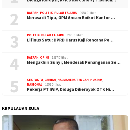
2
DAERAH
,
POLITIK
,
PULAU TALIABU
1988 Dilihat
Merasa di Tipu, GPM Ancam Boikot Kantor …
3
POLITIK
,
PULAU TALIABU
1921 Dilihat
Lifinus Setu: DPRD Harus Kaji Rencana Pe…
4
DAERAH
,
OPINI
1597 Dilihat
Mengakhiri Sunyi; Mendesak Penanganan Se…
5
CEK FAKTA
,
DAERAH
,
HALMAHERA TENGAH
,
HUKRIM
,
NASIONAL
1553 Dilihat
Pekerja PT IWIP, Diduga Dikeroyok OTK Hi…
KEPULAUAN SULA