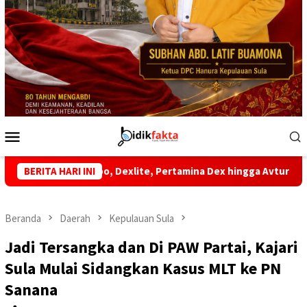
Menu
Mobile
 Dexlite, Pertamina Dex hingga Avtur Mulai 1 Juli 2026
BERITA HARI INI
J
Beranda
Daerah
Kepulauan Sula
Jadi Tersangka dan Di PAW Partai, Kajari
Sula Mulai Sidangkan Kasus MLT ke PN
Sanana